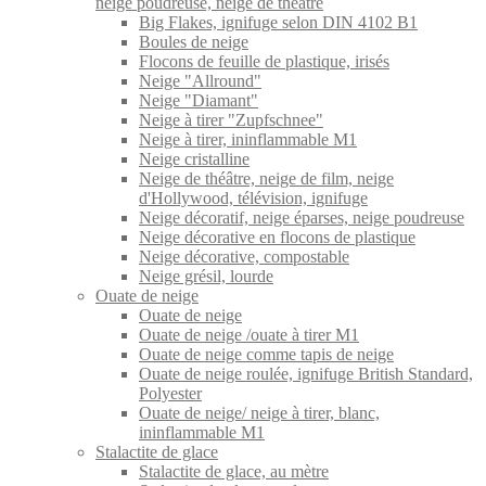
neige poudreuse, neige de théâtre
Big Flakes, ignifuge selon DIN 4102 B1
Boules de neige
Flocons de feuille de plastique, irisés
Neige "Allround"
Neige "Diamant"
Neige à tirer "Zupfschnee"
Neige à tirer, ininflammable M1
Neige cristalline
Neige de théâtre, neige de film, neige
d'Hollywood, télévision, ignifuge
Neige décoratif, neige éparses, neige poudreuse
Neige décorative en flocons de plastique
Neige décorative, compostable
Neige grésil, lourde
Ouate de neige
Ouate de neige
Ouate de neige /ouate à tirer M1
Ouate de neige comme tapis de neige
Ouate de neige roulée, ignifuge British Standard,
Polyester
Ouate de neige/ neige à tirer, blanc,
ininflammable M1
Stalactite de glace
Stalactite de glace, au mètre