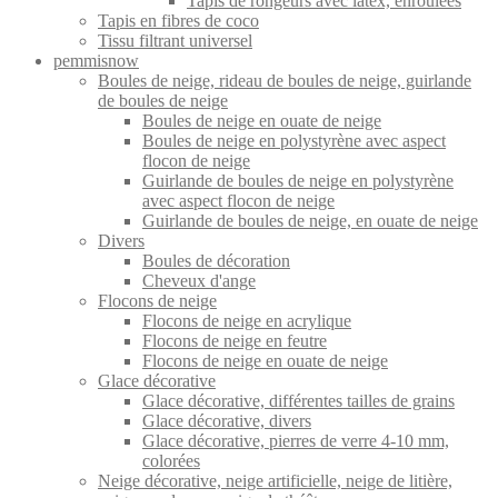
Tapis de rongeurs avec latex, enroulées
Tapis en fibres de coco
Tissu filtrant universel
pemmisnow
Boules de neige, rideau de boules de neige, guirlande
de boules de neige
Boules de neige en ouate de neige
Boules de neige en polystyrène avec aspect
flocon de neige
Guirlande de boules de neige en polystyrène
avec aspect flocon de neige
Guirlande de boules de neige, en ouate de neige
Divers
Boules de décoration
Cheveux d'ange
Flocons de neige
Flocons de neige en acrylique
Flocons de neige en feutre
Flocons de neige en ouate de neige
Glace décorative
Glace décorative, différentes tailles de grains
Glace décorative, divers
Glace décorative, pierres de verre 4-10 mm,
colorées
Neige décorative, neige artificielle, neige de litière,