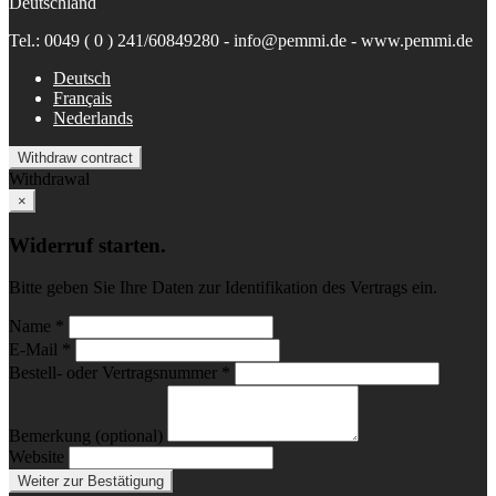
Deutschland
Tel.: 0049 ( 0 ) 241/60849280 - info@pemmi.de - www.pemmi.de
Deutsch
Français
Nederlands
Withdraw contract
Withdrawal
×
Widerruf starten.
Bitte geben Sie Ihre Daten zur Identifikation des Vertrags ein.
Name *
E-Mail *
Bestell- oder Vertragsnummer *
Bemerkung (optional)
Website
Weiter zur Bestätigung