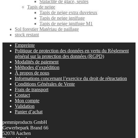
Stalactite de glace, seules
Tapis de neige
Tapis de neige extra duveteux
Tapis de neige ignifuge
Tapis de neige ignifuge M1
Sol forestier Matériau de paillage
stock restant
Empreinte
Politique de protection des données en vertu du Règlement
général sur la protection des données (RGPD)
Modalités de paiement
Méthodes d’expédition
À propos de nous
Informations concernant l’exercice du droit de rétractation
Conditions Générales de Vente
Frais de transport
Contact
Mon compte
Validation
Panier d’achat
pemmiproducts GmbH
Gewerbepark Brand 66
52078 Aachen