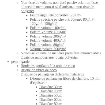
Non-tissé de volume, non-tissé patchwork, non-tissé
d’ameublement, non-tissé d’artisanat, non-tissé de
polyester
Feutre aiguilleté polyester 120g/m²
Polaire spéciale patchwork 60g/m², 80g/m²,
120g/m², 150g/m²
Polaire volume 100g/m²
Polaire Volume 150g/m²
Polaire volume 200g/m²
Polaire volume 400g/m²
Polaire volume 80g/m²
Volume polaire 300g/m²
Non-tissé volume de matières premières renouvelables
Ouate de rembourrage, ouate polyester
pemmigarden
Boulettes gonflants à la noix de coco
Brique de fibres de coco
Disques de paillage en différents matériaux
Disque de paillage en fibres de chanvre, 10 mm
d‘épaisseur
Diamètre 30cm
Diamètre 40cm
Diamètre 50cm
Diamètre 60cm
Diamètre 80cm