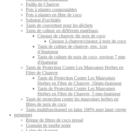
Paillis de Chanvre
Pots à plantes compostables
Pots à plantes en fibre de coco
Substrat d'orchidée
Tapis de couverture pour les déchets
Tapis de culture en différents matériaux
Ciseaux de chanvre /de noix de coco
Ciseaux à chanvre/ciseaux à noix de coco
Tapis de culture de chanvre, env. 1cm
d’épaisseur
Tapis de culture de noix de coco, environ 7 mm
d'épaisseur
Tapis de Protection Contre Les Mauvaises Herbes en
Fibre de Chanvre
Tapis de Protection Contre Les Mauvaises
Herbes en Fibre de Chanvre, 10mm épaisseur
Tapis de Protection Contre Les Mauvaises
Herbes en Fibre de Chanvre, 5 mm épaisseur
Tapis de protection contre les mauvaises herbes en
fibres de noix de coco
Tapis multifonctionnel en laine 100% pure laine vierge
pemmipet
Brique de fibres de coco pressé
Granulat de tourbe noire
Laine de chanvre