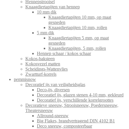
Hennepstrooisel
Knaagdiertapijten van hennep
10 mm dik
Knaagdiertapijten 10 mm, op maat
gesneden
Knaagdiertapijten 10 mm, rollen
5 mm dik
Knaagdiertapijten 5 mm, op maat
gesneden
Knaagdiertapijten, 5 mm, rollen
Hennep schaar / kokos schaar
Kokos-baksteen
Kokosvezel matten
Scheidings-Wattenvlies
Zwartturf-korrels
pemmisnow
Decoratief ijs van veiligheidsglas
Deco-ijs, diversen
Decoratief ijs, glazen stenen 4-10 mm, gekleurd
Decoratief ijs, verschillende korrelgroottes
Decoratieve sneeuw, Strooisneeuw, Poedersneeuw,
Theatersneeuw
Allround-sneeuw
Big Flakes, brandvertragend DIN 4102 B1
Deco sneeuw, composteerbaar