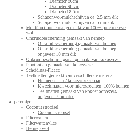
Diameter 80cm
Diameter 98 cm
Diameter18,5cm
Schapenwol-mulchschijven ca. 2,5 mm dik
Schapenwol-mulchschijven ca. 5 mm dik
Multifunctionele mat gemaakt van 100% pure nieuwe
wol
Onkruidbescherming gemaakt van hennep
Onkruidbescherming gemaakt van hennep
Onkruidbescherming gemaakt van hennep
ongeveer 10 mm dik
Onkruidbeschermingsmat gemaakt van kokosvezel
Plantpotten gemaakt van kokosvezel
Scheidings-Fleece
Teeltmatten gemaakt van verschillende materia
Hennepschaar / kokosvezelschaar
Kweekmatten voor microgroenten, 100% hennep
Teeltmatten gemaakt van kokosnootvezels,
ongeveer 7 mm dik
pemmipet
Coconut strooisel
Coconut strooisel
Filterwatten
Filterwattenvlies
Hennep wol