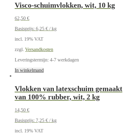
Visco-schuimvlokken, wit, 10 kg
62,50
€
Basisprijs:
6,25
€
/
kg
incl. 19% VAT
zzgl.
Versandkosten
Leveringstermijn:
4-7 werkdagen
In winkelmand
Vlokken van latexschuim gemaakt
van 100% rubber, wit, 2 kg
14,50
€
Basisprijs:
7,25
€
/
kg
incl. 19% VAT