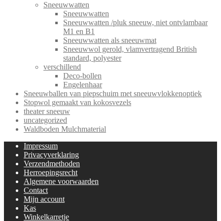
Sneeuwwatten
Sneeuwwatten
Sneeuwwatten /pluk sneeuw, niet ontvlambaar
M1 en B1
Sneeuwwatten als sneeuwmat
Sneeuwwol gerold, vlamvertragend British
standard, polyester
verschillend
Deco-bollen
Engelenhaar
Sneeuwballen van piepschuim met sneeuwvlokkenoptiek
Stopwol gemaakt van kokosvezels
theater sneeuw
uncategorized
Waldboden Mulchmaterial
Impressum
Privacyverklaring
Verzendmethoden
Herroepingsrecht
Algemene voorwaarden
Contact
Mijn account
Kas
Winkelkarretje