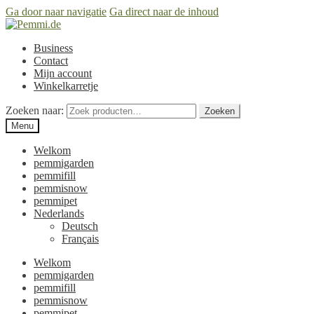
Ga door naar navigatie
Ga direct naar de inhoud
Business
Contact
Mijn account
Winkelkarretje
Zoeken naar:
Zoeken
Menu
Welkom
pemmigarden
pemmifill
pemmisnow
pemmipet
Nederlands
Deutsch
Français
Welkom
pemmigarden
pemmifill
pemmisnow
pemmipet