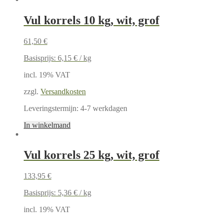
Vul korrels 10 kg, wit, grof
61,50
€
Basisprijs:
6,15
€
/
kg
incl. 19% VAT
zzgl.
Versandkosten
Leveringstermijn:
4-7 werkdagen
In winkelmand
Vul korrels 25 kg, wit, grof
133,95
€
Basisprijs:
5,36
€
/
kg
incl. 19% VAT