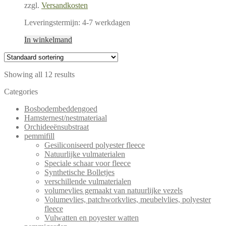
zzgl.
Versandkosten
Leveringstermijn:
4-7 werkdagen
In winkelmand
Showing all 12 results
Categories
Bosbodembeddengoed
Hamsternest/nestmateriaal
Orchideeënsubstraat
pemmifill
Gesiliconiseerd polyester fleece
Natuurlijke vulmaterialen
Speciale schaar voor fleece
Synthetische Bolletjes
verschillende vulmaterialen
volumevlies gemaakt van natuurlijke vezels
Volumevlies, patchworkvlies, meubelvlies, polyester
fleece
Vulwatten en poyester watten