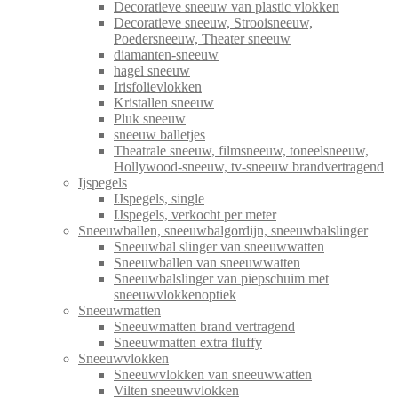
Decoratieve sneeuw van plastic vlokken
Decoratieve sneeuw, Strooisneeuw,
Poedersneeuw, Theater sneeuw
diamanten-sneeuw
hagel sneeuw
Irisfolievlokken
Kristallen sneeuw
Pluk sneeuw
sneeuw balletjes
Theatrale sneeuw, filmsneeuw, toneelsneeuw,
Hollywood-sneeuw, tv-sneeuw brandvertragend
Ijspegels
IJspegels, single
IJspegels, verkocht per meter
Sneeuwballen, sneeuwbalgordijn, sneeuwbalslinger
Sneeuwbal slinger van sneeuwwatten
Sneeuwballen van sneeuwwatten
Sneeuwbalslinger van piepschuim met
sneeuwvlokkenoptiek
Sneeuwmatten
Sneeuwmatten brand vertragend
Sneeuwmatten extra fluffy
Sneeuwvlokken
Sneeuwvlokken van sneeuwwatten
Vilten sneeuwvlokken