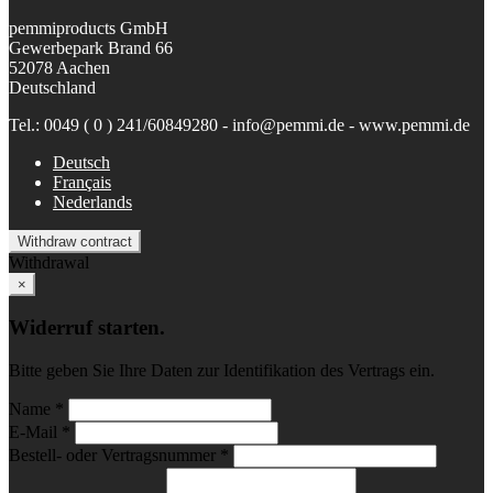
pemmiproducts GmbH
Gewerbepark Brand 66
52078 Aachen
Deutschland
Tel.: 0049 ( 0 ) 241/60849280 - info@pemmi.de - www.pemmi.de
Deutsch
Français
Nederlands
Withdraw contract
Withdrawal
×
Widerruf starten.
Bitte geben Sie Ihre Daten zur Identifikation des Vertrags ein.
Name *
E-Mail *
Bestell- oder Vertragsnummer *