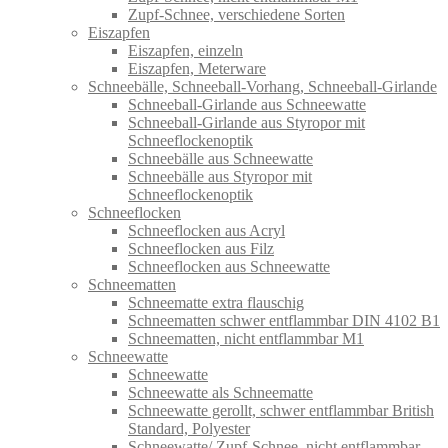
Zupf-Schnee, verschiedene Sorten
Eiszapfen
Eiszapfen, einzeln
Eiszapfen, Meterware
Schneebälle, Schneeball-Vorhang, Schneeball-Girlande
Schneeball-Girlande aus Schneewatte
Schneeball-Girlande aus Styropor mit
Schneeflockenoptik
Schneebälle aus Schneewatte
Schneebälle aus Styropor mit
Schneeflockenoptik
Schneeflocken
Schneeflocken aus Acryl
Schneeflocken aus Filz
Schneeflocken aus Schneewatte
Schneematten
Schneematte extra flauschig
Schneematten schwer entflammbar DIN 4102 B1
Schneematten, nicht entflammbar M1
Schneewatte
Schneewatte
Schneewatte als Schneematte
Schneewatte gerollt, schwer entflammbar British
Standard, Polyester
Schneewatte/ Zupf-Schnee, nicht entflammbar