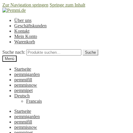
Zur Navigation springen
Springe zum Inhalt
Über uns
Geschäftskunden
Kontakt
Mein Konto
Warenkorb
Suche nach:
Suche
Menü
Startseite
pemmigarden
pemmifill
pemmisnow
pemmipet
Deutsch
Français
Startseite
pemmigarden
pemmifill
pemmisnow
pemmipet