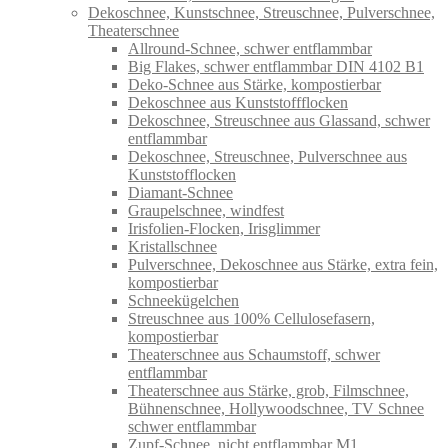
Dekoschnee, Kunstschnee, Streuschnee, Pulverschnee,
Theaterschnee
Allround-Schnee, schwer entflammbar
Big Flakes, schwer entflammbar DIN 4102 B1
Deko-Schnee aus Stärke, kompostierbar
Dekoschnee aus Kunststoffflocken
Dekoschnee, Streuschnee aus Glassand, schwer
entflammbar
Dekoschnee, Streuschnee, Pulverschnee aus
Kunststofflocken
Diamant-Schnee
Graupelschnee, windfest
Irisfolien-Flocken, Irisglimmer
Kristallschnee
Pulverschnee, Dekoschnee aus Stärke, extra fein,
kompostierbar
Schneekügelchen
Streuschnee aus 100% Cellulosefasern,
kompostierbar
Theaterschnee aus Schaumstoff, schwer
entflammbar
Theaterschnee aus Stärke, grob, Filmschnee,
Bühnenschnee, Hollywoodschnee, TV Schnee
schwer entflammbar
Zupf-Schnee, nicht entflammbar M1