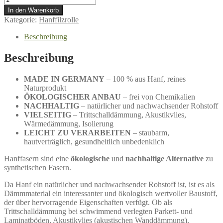
In den Warenkorb
Kategorie:
Hanffilzrolle
Beschreibung
Beschreibung
MADE IN GERMANY
– 100 % aus Hanf, reines
Naturprodukt
ÖKOLOGISCHER ANBAU
– frei von Chemikalien
NACHHALTIG
– natürlicher und nachwachsender Rohstoff
VIELSEITIG
– Trittschalldämmung, Akustikvlies,
Wärmedämmung, Isolierung
LEICHT ZU VERARBEITEN
– staubarm,
hautverträglich, gesundheitlich unbedenklich
Hanffasern sind eine
ökologische
und
nachhaltige Alternative
zu
synthetischen Fasern.
Da Hanf ein natürlicher und nachwachsender Rohstoff ist, ist es als
Dämmmaterial ein interessanter und ökologisch wertvoller Baustoff,
der über hervorragende Eigenschaften verfügt. Ob als
Trittschalldämmung bei schwimmend verlegten Parkett- und
Laminatböden, Akustikvlies (akustischen Wanddämmung),