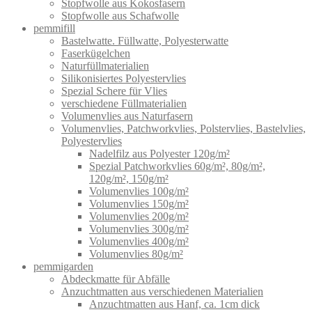
Stopfwolle aus Kokosfasern
Stopfwolle aus Schafwolle
pemmifill
Bastelwatte. Füllwatte, Polyesterwatte
Faserkügelchen
Naturfüllmaterialien
Silikonisiertes Polyestervlies
Spezial Schere für Vlies
verschiedene Füllmaterialien
Volumenvlies aus Naturfasern
Volumenvlies, Patchworkvlies, Polstervlies, Bastelvlies,
Polyestervlies
Nadelfilz aus Polyester 120g/m²
Spezial Patchworkvlies 60g/m², 80g/m²,
120g/m², 150g/m²
Volumenvlies 100g/m²
Volumenvlies 150g/m²
Volumenvlies 200g/m²
Volumenvlies 300g/m²
Volumenvlies 400g/m²
Volumenvlies 80g/m²
pemmigarden
Abdeckmatte für Abfälle
Anzuchtmatten aus verschiedenen Materialien
Anzuchtmatten aus Hanf, ca. 1cm dick