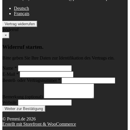
Deutsch
Français
Vertrag widerrufen
Widerruf
×
Widerruf starten.
Bitte geben Sie Ihre Daten zur Identifikation des Vertrags ein.
Name *
E-Mail *
Bestell- oder Vertragsnummer *
Bemerkung (optional)
Website
Weiter zur Bestätigung
© Pemmi.de 2026
Erstellt mit Storefront & WooCommerce