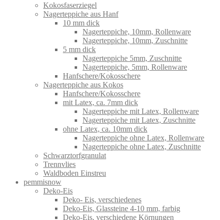
Kokosfaserziegel
Nagerteppiche aus Hanf
10 mm dick
Nagerteppiche, 10mm, Rollenware
Nagerteppiche, 10mm, Zuschnitte
5 mm dick
Nagerteppiche 5mm, Zuschnitte
Nagerteppiche, 5mm, Rollenware
Hanfschere/Kokosschere
Nagerteppiche aus Kokos
Hanfschere/Kokosschere
mit Latex, ca. 7mm dick
Nagerteppiche mit Latex, Rollenware
Nagerteppiche mit Latex, Zuschnitte
ohne Latex, ca. 10mm dick
Nagerteppiche ohne Latex, Rollenware
Nagerteppiche ohne Latex, Zuschnitte
Schwarztorfgranulat
Trennvlies
Waldboden Einstreu
pemmisnow
Deko-Eis
Deko- Eis, verschiedenes
Deko-Eis, Glassteine 4-10 mm, farbig
Deko-Eis, verschiedene Körnungen