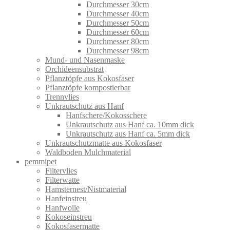
Durchmesser 30cm
Durchmesser 40cm
Durchmesser 50cm
Durchmesser 60cm
Durchmesser 80cm
Durchmesser 98cm
Mund- und Nasenmaske
Orchideensubstrat
Pflanztöpfe aus Kokosfaser
Pflanztöpfe kompostierbar
Trennvlies
Unkrautschutz aus Hanf
Hanfschere/Kokosschere
Unkrautschutz aus Hanf ca. 10mm dick
Unkrautschutz aus Hanf ca. 5mm dick
Unkrautschutzmatte aus Kokosfaser
Waldboden Mulchmaterial
pemmipet
Filtervlies
Filterwatte
Hamsternest/Nistmaterial
Hanfeinstreu
Hanfwolle
Kokoseinstreu
Kokosfasermatte