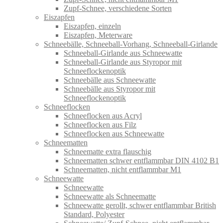
Zupf-Schnee, verschiedene Sorten
Eiszapfen
Eiszapfen, einzeln
Eiszapfen, Meterware
Schneebälle, Schneeball-Vorhang, Schneeball-Girlande
Schneeball-Girlande aus Schneewatte
Schneeball-Girlande aus Styropor mit
Schneeflockenoptik
Schneebälle aus Schneewatte
Schneebälle aus Styropor mit
Schneeflockenoptik
Schneeflocken
Schneeflocken aus Acryl
Schneeflocken aus Filz
Schneeflocken aus Schneewatte
Schneematten
Schneematte extra flauschig
Schneematten schwer entflammbar DIN 4102 B1
Schneematten, nicht entflammbar M1
Schneewatte
Schneewatte
Schneewatte als Schneematte
Schneewatte gerollt, schwer entflammbar British
Standard, Polyester