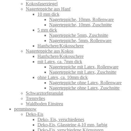
Kokosfaserziegel
Nagerteppiche aus Hanf
10 mm dick
Nagerteppiche, 10mm, Rollenware
Nagerteppiche, 10mm, Zuschnitte
5 mm dick
Nagerteppiche 5mm, Zuschnitte
Nagerteppiche, 5mm, Rollenware
Hanfschere/Kokosschere
Nagerteppiche aus Kokos
Hanfschere/Kokosschere
mit Latex, ca. 7mm dick
Nagerteppiche mit Latex, Rollenware
Nagerteppiche mit Latex, Zuschnitte
ohne Latex, ca. 10mm dick
Nagerteppiche ohne Latex, Rollenware
Nagerteppiche ohne Latex, Zuschnitte
Schwarztorfgranulat
Trennvlies
Waldboden Einstreu
pemmisnow
Deko-Eis
Deko- Eis, verschiedenes
Deko-Eis, Glassteine 4-10 mm, farbig
Deko-Eis, verschiedene Körnungen