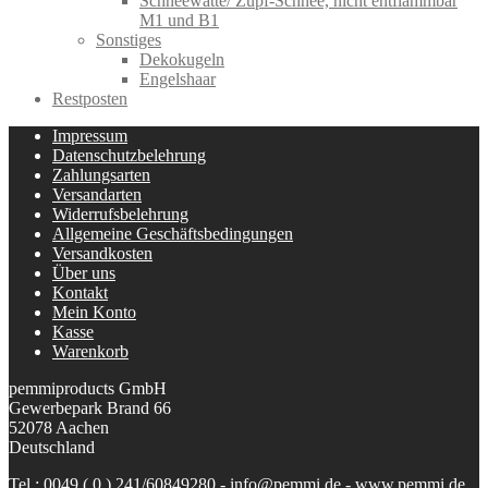
Schneewatte/ Zupf-Schnee, nicht entflammbar
M1 und B1
Sonstiges
Dekokugeln
Engelshaar
Restposten
Impressum
Datenschutzbelehrung
Zahlungsarten
Versandarten
Widerrufsbelehrung
Allgemeine Geschäftsbedingungen
Versandkosten
Über uns
Kontakt
Mein Konto
Kasse
Warenkorb
pemmiproducts GmbH
Gewerbepark Brand 66
52078 Aachen
Deutschland
Tel.: 0049 ( 0 ) 241/60849280 - info@pemmi.de - www.pemmi.de