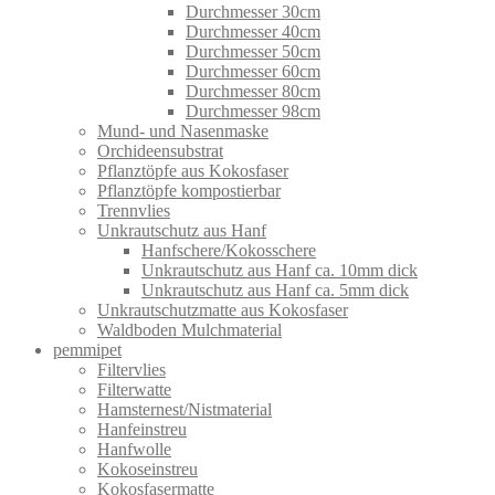
Durchmesser 30cm
Durchmesser 40cm
Durchmesser 50cm
Durchmesser 60cm
Durchmesser 80cm
Durchmesser 98cm
Mund- und Nasenmaske
Orchideensubstrat
Pflanztöpfe aus Kokosfaser
Pflanztöpfe kompostierbar
Trennvlies
Unkrautschutz aus Hanf
Hanfschere/Kokosschere
Unkrautschutz aus Hanf ca. 10mm dick
Unkrautschutz aus Hanf ca. 5mm dick
Unkrautschutzmatte aus Kokosfaser
Waldboden Mulchmaterial
pemmipet
Filtervlies
Filterwatte
Hamsternest/Nistmaterial
Hanfeinstreu
Hanfwolle
Kokoseinstreu
Kokosfasermatte