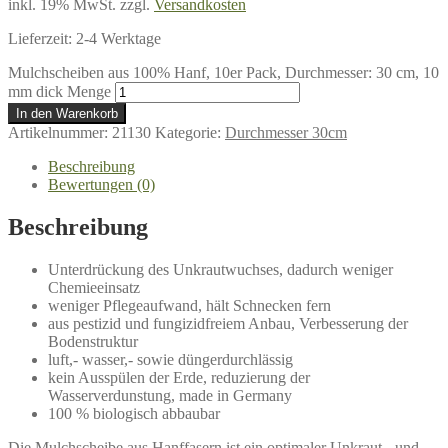
inkl. 19% MwSt.
zzgl.
Versandkosten
Lieferzeit:
2-4 Werktage
Mulchscheiben aus 100% Hanf, 10er Pack, Durchmesser: 30 cm, 10
mm dick Menge
In den Warenkorb
Artikelnummer:
21130
Kategorie:
Durchmesser 30cm
Beschreibung
Bewertungen (0)
Beschreibung
Unterdrückung des Unkrautwuchses, dadurch weniger
Chemieeinsatz
weniger Pflegeaufwand, hält Schnecken fern
aus pestizid und fungizidfreiem Anbau, Verbesserung der
Bodenstruktur
luft,- wasser,- sowie düngerdurchlässig
kein Ausspülen der Erde, reduzierung der
Wasserverdunstung, made in Germany
100 % biologisch abbaubar
Die Mulchscheibe aus Hanffasern ist ein optimaler Unkraut,- und