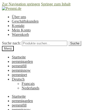
Zur Navigation springen
Springe zum Inhalt
Über uns
Geschäftskunden
Kontakt
Mein Konto
Warenkorb
Suche nach:
Suche
Menü
Startseite
pemmigarden
pemmifill
pemmisnow
pemmipet
Deutsch
Français
Nederlands
Startseite
pemmigarden
pemmifill
pemmisnow