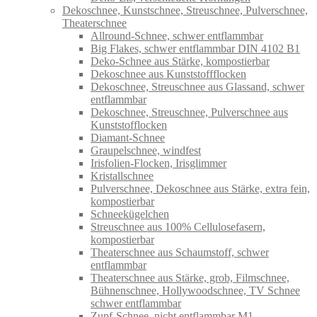
Dekoschnee, Kunstschnee, Streuschnee, Pulverschnee,
Theaterschnee
Allround-Schnee, schwer entflammbar
Big Flakes, schwer entflammbar DIN 4102 B1
Deko-Schnee aus Stärke, kompostierbar
Dekoschnee aus Kunststoffflocken
Dekoschnee, Streuschnee aus Glassand, schwer
entflammbar
Dekoschnee, Streuschnee, Pulverschnee aus
Kunststofflocken
Diamant-Schnee
Graupelschnee, windfest
Irisfolien-Flocken, Irisglimmer
Kristallschnee
Pulverschnee, Dekoschnee aus Stärke, extra fein,
kompostierbar
Schneekügelchen
Streuschnee aus 100% Cellulosefasern,
kompostierbar
Theaterschnee aus Schaumstoff, schwer
entflammbar
Theaterschnee aus Stärke, grob, Filmschnee,
Bühnenschnee, Hollywoodschnee, TV Schnee
schwer entflammbar
Zupf-Schnee, nicht entflammbar M1