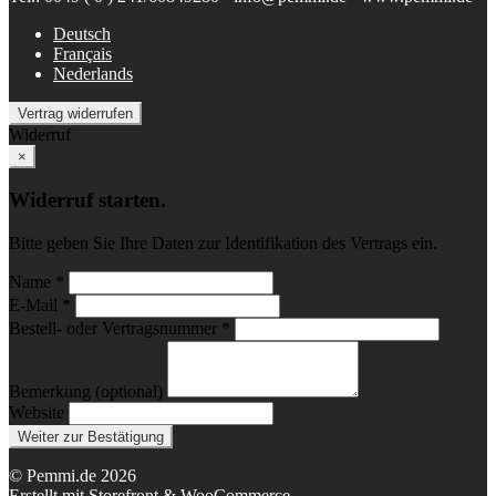
Deutsch
Français
Nederlands
Vertrag widerrufen
Widerruf
×
Widerruf starten.
Bitte geben Sie Ihre Daten zur Identifikation des Vertrags ein.
Name *
E-Mail *
Bestell- oder Vertragsnummer *
Bemerkung (optional)
Website
Weiter zur Bestätigung
© Pemmi.de 2026
Erstellt mit Storefront & WooCommerce