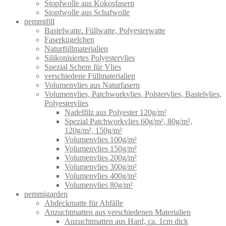
Stopfwolle aus Kokosfasern
Stopfwolle aus Schafwolle
pemmifill
Bastelwatte. Füllwatte, Polyesterwatte
Faserkügelchen
Naturfüllmaterialien
Silikonisiertes Polyestervlies
Spezial Schere für Vlies
verschiedene Füllmaterialien
Volumenvlies aus Naturfasern
Volumenvlies, Patchworkvlies, Polstervlies, Bastelvlies,
Polyestervlies
Nadelfilz aus Polyester 120g/m²
Spezial Patchworkvlies 60g/m², 80g/m²,
120g/m², 150g/m²
Volumenvlies 100g/m²
Volumenvlies 150g/m²
Volumenvlies 200g/m²
Volumenvlies 300g/m²
Volumenvlies 400g/m²
Volumenvlies 80g/m²
pemmigarden
Abdeckmatte für Abfälle
Anzuchtmatten aus verschiedenen Materialien
Anzuchtmatten aus Hanf, ca. 1cm dick