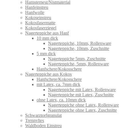
Hamsternest/Nistmaterial
Hanfeinstreu
Hanfwolle
Kokoseinstreu
Kokosfasermatte
Kokosfaserziegel
Nagerteppiche aus Hanf
10 mm dick
Nagerteppiche, 10mm, Rollenware
Nagerteppiche, 10mm, Zuschnitte
5 mm dick
Nagerteppiche 5mm, Zuschnitte
Nagerteppiche, 5mm, Rollenware
Hanfschere/Kokosschere
Nagerteppiche aus Kokos
Hanfschere/Kokosschere
mit Latex, ca. 7mm dick
Nagerteppiche mit Latex, Rollenware
Nagerteppiche mit Latex, Zuschnitte
ohne Latex, ca. 10mm dick
Nagerteppiche ohne Latex, Rollenware
Nagerteppiche ohne Latex, Zuschnitte
Schwarztorfgranulat
Trennvlies
Waldboden Einstreu