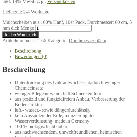
inkl. 19% MwSt.
zzgl.
Versandkosten
Lieferzeit:
2-4 Werktage
Mulchscheiben aus 100% Hanf, 10er Pack, Durchmesser: 60 cm, 5
mm dick Menge
In den Warenkorb
Artikelnummer:
21166
Kategorie:
Durchmesser 60cm
Beschreibung
Bewertungen (0)
Beschreibung
Unterdrückung des Unkrautwuchses, dadurch weniger
Chemieeinsatz
weniger Pflegeaufwand, hält Schnecken fern
aus pestizid und fungizidfreiem Anbau, Verbesserung der
Bodenstruktur
luft,- wasser,- sowie düngerdurchlässig
kein Ausspülen der Erde, reduzierung der
Wasserverdunstung, made in Germany
100 % biologisch abbaubar
aus nachwachsendem, umweltfreundlichen, heimischen