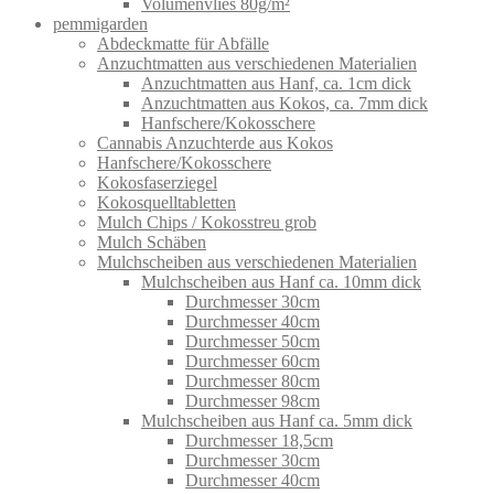
Volumenvlies 80g/m²
pemmigarden
Abdeckmatte für Abfälle
Anzuchtmatten aus verschiedenen Materialien
Anzuchtmatten aus Hanf, ca. 1cm dick
Anzuchtmatten aus Kokos, ca. 7mm dick
Hanfschere/Kokosschere
Cannabis Anzuchterde aus Kokos
Hanfschere/Kokosschere
Kokosfaserziegel
Kokosquelltabletten
Mulch Chips / Kokosstreu grob
Mulch Schäben
Mulchscheiben aus verschiedenen Materialien
Mulchscheiben aus Hanf ca. 10mm dick
Durchmesser 30cm
Durchmesser 40cm
Durchmesser 50cm
Durchmesser 60cm
Durchmesser 80cm
Durchmesser 98cm
Mulchscheiben aus Hanf ca. 5mm dick
Durchmesser 18,5cm
Durchmesser 30cm
Durchmesser 40cm