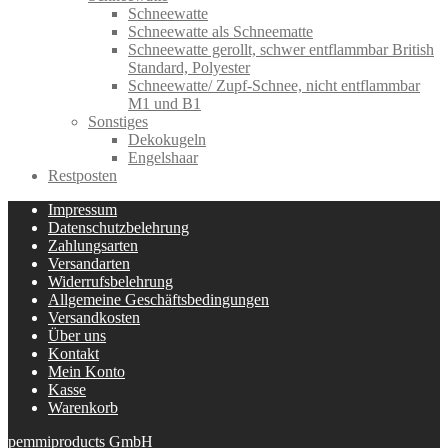
Schneewatte
Schneewatte als Schneematte
Schneewatte gerollt, schwer entflammbar British
Standard, Polyester
Schneewatte/ Zupf-Schnee, nicht entflammbar
M1 und B1
Sonstiges
Dekokugeln
Engelshaar
Restposten
Impressum
Datenschutzbelehrung
Zahlungsarten
Versandarten
Widerrufsbelehrung
Allgemeine Geschäftsbedingungen
Versandkosten
Über uns
Kontakt
Mein Konto
Kasse
Warenkorb
pemmiproducts GmbH