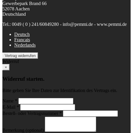
Gewerbepark Brand 66
52078 Aachen
Deutschland
Tel.: 0049 ( 0 ) 241/60849280 - info@pemmi.de - www.pemmi.de
Deutsch
Français
Nederlands
Vertrag widerrufen
Widerruf
×
Widerruf starten.
Bitte geben Sie Ihre Daten zur Identifikation des Vertrags ein.
Name *
E-Mail *
Bestell- oder Vertragsnummer *
Bemerkung (optional)