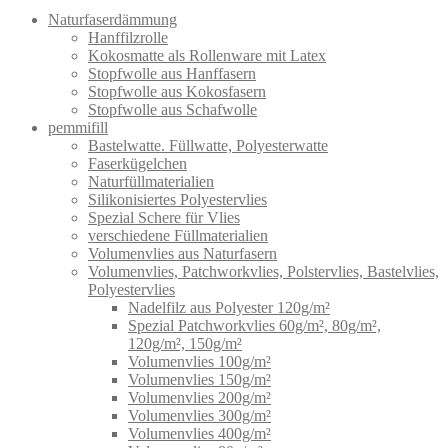
Naturfaserdämmung
Hanffilzrolle
Kokosmatte als Rollenware mit Latex
Stopfwolle aus Hanffasern
Stopfwolle aus Kokosfasern
Stopfwolle aus Schafwolle
pemmifill
Bastelwatte. Füllwatte, Polyesterwatte
Faserkügelchen
Naturfüllmaterialien
Silikonisiertes Polyestervlies
Spezial Schere für Vlies
verschiedene Füllmaterialien
Volumenvlies aus Naturfasern
Volumenvlies, Patchworkvlies, Polstervlies, Bastelvlies,
Polyestervlies
Nadelfilz aus Polyester 120g/m²
Spezial Patchworkvlies 60g/m², 80g/m²,
120g/m², 150g/m²
Volumenvlies 100g/m²
Volumenvlies 150g/m²
Volumenvlies 200g/m²
Volumenvlies 300g/m²
Volumenvlies 400g/m²