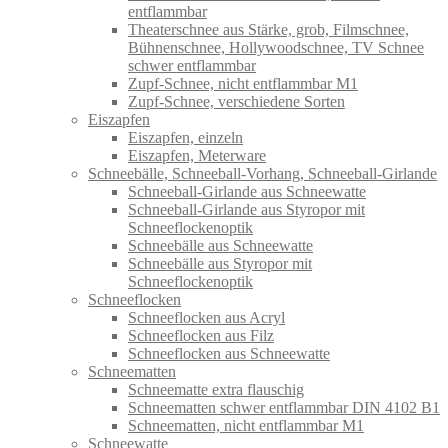
entflammbar
Theaterschnee aus Stärke, grob, Filmschnee,
Bühnenschnee, Hollywoodschnee, TV Schnee
schwer entflammbar
Zupf-Schnee, nicht entflammbar M1
Zupf-Schnee, verschiedene Sorten
Eiszapfen
Eiszapfen, einzeln
Eiszapfen, Meterware
Schneebälle, Schneeball-Vorhang, Schneeball-Girlande
Schneeball-Girlande aus Schneewatte
Schneeball-Girlande aus Styropor mit
Schneeflockenoptik
Schneebälle aus Schneewatte
Schneebälle aus Styropor mit
Schneeflockenoptik
Schneeflocken
Schneeflocken aus Acryl
Schneeflocken aus Filz
Schneeflocken aus Schneewatte
Schneematten
Schneematte extra flauschig
Schneematten schwer entflammbar DIN 4102 B1
Schneematten, nicht entflammbar M1
Schneewatte