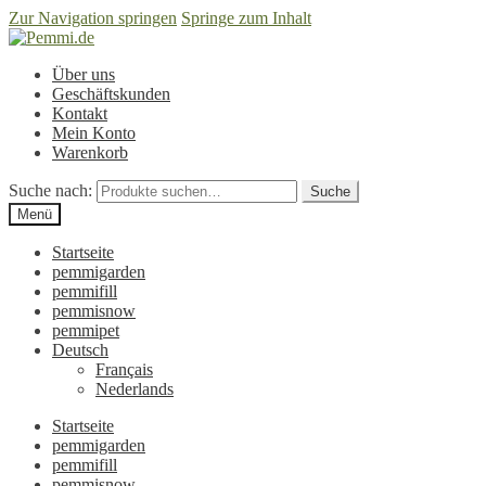
Zur Navigation springen
Springe zum Inhalt
Über uns
Geschäftskunden
Kontakt
Mein Konto
Warenkorb
Suche nach:
Suche
Menü
Startseite
pemmigarden
pemmifill
pemmisnow
pemmipet
Deutsch
Français
Nederlands
Startseite
pemmigarden
pemmifill
pemmisnow