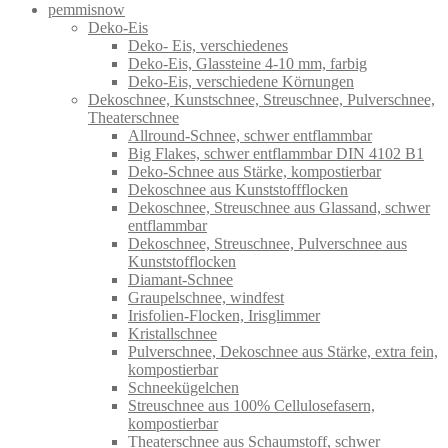
pemmisnow
Deko-Eis
Deko- Eis, verschiedenes
Deko-Eis, Glassteine 4-10 mm, farbig
Deko-Eis, verschiedene Körnungen
Dekoschnee, Kunstschnee, Streuschnee, Pulverschnee,
Theaterschnee
Allround-Schnee, schwer entflammbar
Big Flakes, schwer entflammbar DIN 4102 B1
Deko-Schnee aus Stärke, kompostierbar
Dekoschnee aus Kunststoffflocken
Dekoschnee, Streuschnee aus Glassand, schwer
entflammbar
Dekoschnee, Streuschnee, Pulverschnee aus
Kunststofflocken
Diamant-Schnee
Graupelschnee, windfest
Irisfolien-Flocken, Irisglimmer
Kristallschnee
Pulverschnee, Dekoschnee aus Stärke, extra fein,
kompostierbar
Schneekügelchen
Streuschnee aus 100% Cellulosefasern,
kompostierbar
Theaterschnee aus Schaumstoff, schwer