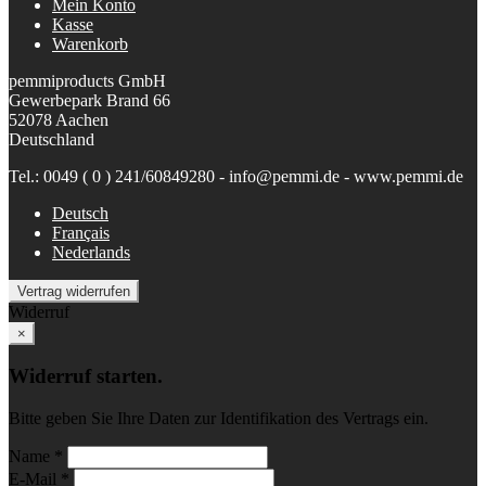
Mein Konto
Kasse
Warenkorb
pemmiproducts GmbH
Gewerbepark Brand 66
52078 Aachen
Deutschland
Tel.: 0049 ( 0 ) 241/60849280 - info@pemmi.de - www.pemmi.de
Deutsch
Français
Nederlands
Vertrag widerrufen
Widerruf
×
Widerruf starten.
Bitte geben Sie Ihre Daten zur Identifikation des Vertrags ein.
Name *
E-Mail *