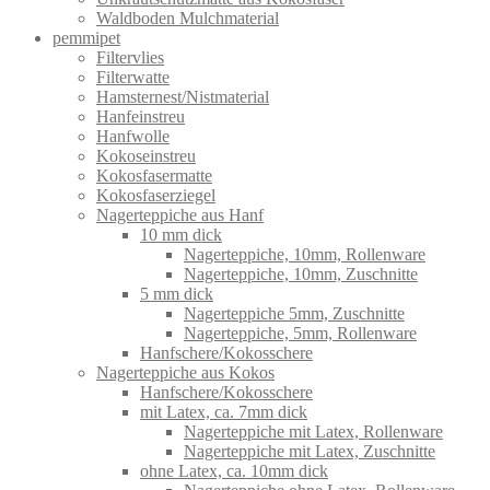
Waldboden Mulchmaterial
pemmipet
Filtervlies
Filterwatte
Hamsternest/Nistmaterial
Hanfeinstreu
Hanfwolle
Kokoseinstreu
Kokosfasermatte
Kokosfaserziegel
Nagerteppiche aus Hanf
10 mm dick
Nagerteppiche, 10mm, Rollenware
Nagerteppiche, 10mm, Zuschnitte
5 mm dick
Nagerteppiche 5mm, Zuschnitte
Nagerteppiche, 5mm, Rollenware
Hanfschere/Kokosschere
Nagerteppiche aus Kokos
Hanfschere/Kokosschere
mit Latex, ca. 7mm dick
Nagerteppiche mit Latex, Rollenware
Nagerteppiche mit Latex, Zuschnitte
ohne Latex, ca. 10mm dick