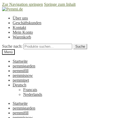
Zur Navigation springen
Springe zum Inhalt
Über uns
Geschäftskunden
Kontakt
Mein Konto
Warenkorb
Suche nach:
Suche
Menü
Startseite
pemmigarden
pemmifill
pemmisnow
pemmipet
Deutsch
Français
Nederlands
Startseite
pemmigarden
pemmifill
pemmisnow