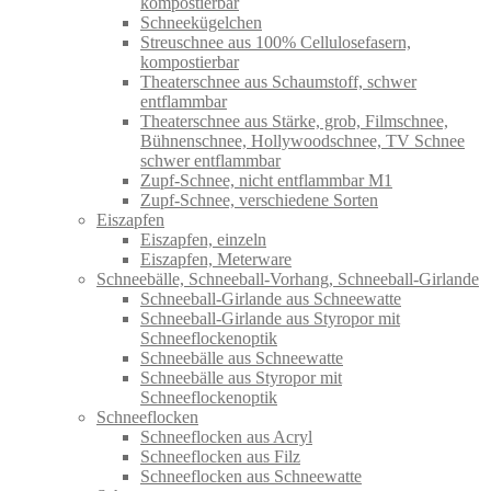
kompostierbar
Schneekügelchen
Streuschnee aus 100% Cellulosefasern,
kompostierbar
Theaterschnee aus Schaumstoff, schwer
entflammbar
Theaterschnee aus Stärke, grob, Filmschnee,
Bühnenschnee, Hollywoodschnee, TV Schnee
schwer entflammbar
Zupf-Schnee, nicht entflammbar M1
Zupf-Schnee, verschiedene Sorten
Eiszapfen
Eiszapfen, einzeln
Eiszapfen, Meterware
Schneebälle, Schneeball-Vorhang, Schneeball-Girlande
Schneeball-Girlande aus Schneewatte
Schneeball-Girlande aus Styropor mit
Schneeflockenoptik
Schneebälle aus Schneewatte
Schneebälle aus Styropor mit
Schneeflockenoptik
Schneeflocken
Schneeflocken aus Acryl
Schneeflocken aus Filz
Schneeflocken aus Schneewatte