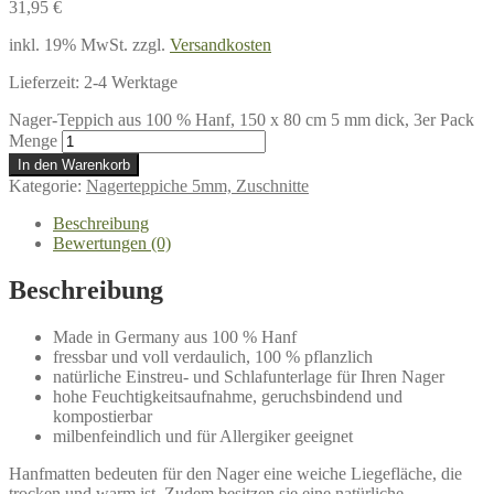
31,95
€
inkl. 19% MwSt.
zzgl.
Versandkosten
Lieferzeit:
2-4 Werktage
Nager-Teppich aus 100 % Hanf, 150 x 80 cm 5 mm dick, 3er Pack
Menge
In den Warenkorb
Kategorie:
Nagerteppiche 5mm, Zuschnitte
Beschreibung
Bewertungen (0)
Beschreibung
Made in Germany aus 100 % Hanf
fressbar und voll verdaulich, 100 % pflanzlich
natürliche Einstreu- und Schlafunterlage für Ihren Nager
hohe Feuchtigkeitsaufnahme, geruchsbindend und
kompostierbar
milbenfeindlich und für Allergiker geeignet
Hanfmatten bedeuten für den Nager eine weiche Liegefläche, die
trocken und warm ist. Zudem besitzen sie eine natürliche