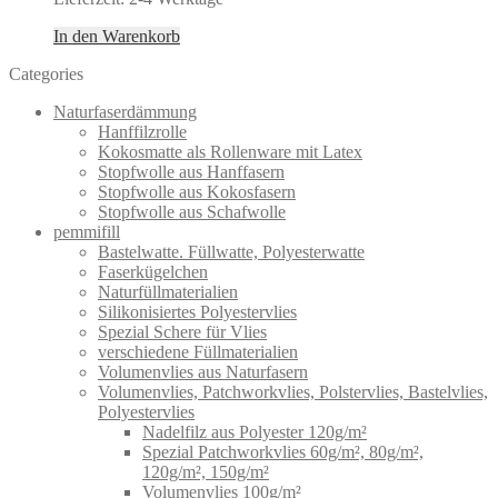
In den Warenkorb
Categories
Naturfaserdämmung
Hanffilzrolle
Kokosmatte als Rollenware mit Latex
Stopfwolle aus Hanffasern
Stopfwolle aus Kokosfasern
Stopfwolle aus Schafwolle
pemmifill
Bastelwatte. Füllwatte, Polyesterwatte
Faserkügelchen
Naturfüllmaterialien
Silikonisiertes Polyestervlies
Spezial Schere für Vlies
verschiedene Füllmaterialien
Volumenvlies aus Naturfasern
Volumenvlies, Patchworkvlies, Polstervlies, Bastelvlies,
Polyestervlies
Nadelfilz aus Polyester 120g/m²
Spezial Patchworkvlies 60g/m², 80g/m²,
120g/m², 150g/m²
Volumenvlies 100g/m²