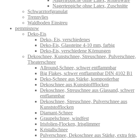
Nagerteppiche ohne Latex, Rollenware
Nagerteppiche ohne Latex, Zuschnitte
Schwarztorfgranulat
Trennvlies
Waldboden Einstreu
pemmisnow
Deko-Eis
Deko- Eis, verschiedenes
Deko-Eis, Glassteine 4-10 mm, farbig
Deko-Eis, verschiedene Körnungen
Dekoschnee, Kunstschnee, Streuschnee, Pulverschnee,
Theaterschnee
Allround-Schnee, schwer entflammbar
Big Flakes, schwer entflammbar DIN 4102 B1
Deko-Schnee aus Stärke, kompostierbar
Dekoschnee aus Kunststoffflocken
Dekoschnee, Streuschnee aus Glassand, schwer
entflammbar
Dekoschnee, Streuschnee, Pulverschnee aus
Kunststofflocken
Diamant-Schnee
Graupelschnee, windfest
Irisfolien-Flocken, Irisglimmer
Kristallschnee
Pulverschnee, Dekoschnee aus Stärke, extra fein,