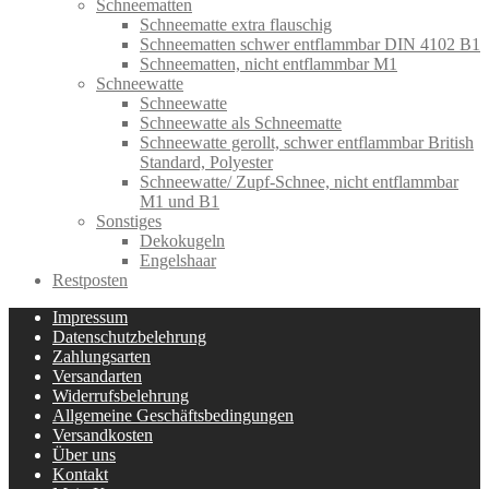
Schneematten
Schneematte extra flauschig
Schneematten schwer entflammbar DIN 4102 B1
Schneematten, nicht entflammbar M1
Schneewatte
Schneewatte
Schneewatte als Schneematte
Schneewatte gerollt, schwer entflammbar British
Standard, Polyester
Schneewatte/ Zupf-Schnee, nicht entflammbar
M1 und B1
Sonstiges
Dekokugeln
Engelshaar
Restposten
Impressum
Datenschutzbelehrung
Zahlungsarten
Versandarten
Widerrufsbelehrung
Allgemeine Geschäftsbedingungen
Versandkosten
Über uns
Kontakt