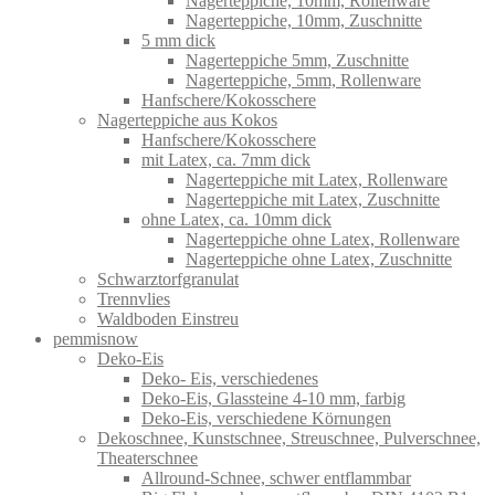
Nagerteppiche, 10mm, Rollenware
Nagerteppiche, 10mm, Zuschnitte
5 mm dick
Nagerteppiche 5mm, Zuschnitte
Nagerteppiche, 5mm, Rollenware
Hanfschere/Kokosschere
Nagerteppiche aus Kokos
Hanfschere/Kokosschere
mit Latex, ca. 7mm dick
Nagerteppiche mit Latex, Rollenware
Nagerteppiche mit Latex, Zuschnitte
ohne Latex, ca. 10mm dick
Nagerteppiche ohne Latex, Rollenware
Nagerteppiche ohne Latex, Zuschnitte
Schwarztorfgranulat
Trennvlies
Waldboden Einstreu
pemmisnow
Deko-Eis
Deko- Eis, verschiedenes
Deko-Eis, Glassteine 4-10 mm, farbig
Deko-Eis, verschiedene Körnungen
Dekoschnee, Kunstschnee, Streuschnee, Pulverschnee,
Theaterschnee
Allround-Schnee, schwer entflammbar