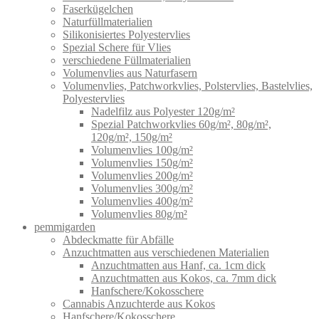
Faserkügelchen
Naturfüllmaterialien
Silikonisiertes Polyestervlies
Spezial Schere für Vlies
verschiedene Füllmaterialien
Volumenvlies aus Naturfasern
Volumenvlies, Patchworkvlies, Polstervlies, Bastelvlies,
Polyestervlies
Nadelfilz aus Polyester 120g/m²
Spezial Patchworkvlies 60g/m², 80g/m²,
120g/m², 150g/m²
Volumenvlies 100g/m²
Volumenvlies 150g/m²
Volumenvlies 200g/m²
Volumenvlies 300g/m²
Volumenvlies 400g/m²
Volumenvlies 80g/m²
pemmigarden
Abdeckmatte für Abfälle
Anzuchtmatten aus verschiedenen Materialien
Anzuchtmatten aus Hanf, ca. 1cm dick
Anzuchtmatten aus Kokos, ca. 7mm dick
Hanfschere/Kokosschere
Cannabis Anzuchterde aus Kokos
Hanfschere/Kokosschere