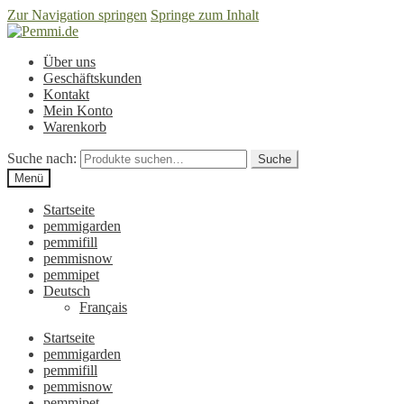
Zur Navigation springen
Springe zum Inhalt
Über uns
Geschäftskunden
Kontakt
Mein Konto
Warenkorb
Suche nach:
Suche
Menü
Startseite
pemmigarden
pemmifill
pemmisnow
pemmipet
Deutsch
Français
Startseite
pemmigarden
pemmifill
pemmisnow
pemmipet