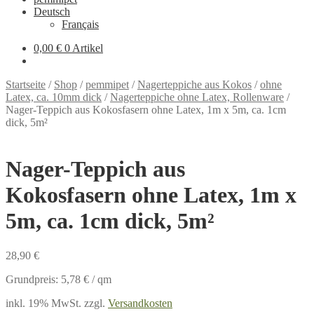
Deutsch
Français
0,00 €
0 Artikel
Startseite
/
Shop
/
pemmipet
/
Nagerteppiche aus Kokos
/
ohne
Latex, ca. 10mm dick
/
Nagerteppiche ohne Latex, Rollenware
/
Nager-Teppich aus Kokosfasern ohne Latex, 1m x 5m, ca. 1cm
dick, 5m²
Nager-Teppich aus
Kokosfasern ohne Latex, 1m x
5m, ca. 1cm dick, 5m²
28,90
€
Grundpreis:
5,78
€
/
qm
inkl. 19% MwSt.
zzgl.
Versandkosten