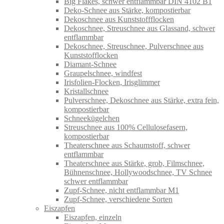
Big Flakes, schwer entflammbar DIN 4102 B1
Deko-Schnee aus Stärke, kompostierbar
Dekoschnee aus Kunststoffflocken
Dekoschnee, Streuschnee aus Glassand, schwer
entflammbar
Dekoschnee, Streuschnee, Pulverschnee aus
Kunststofflocken
Diamant-Schnee
Graupelschnee, windfest
Irisfolien-Flocken, Irisglimmer
Kristallschnee
Pulverschnee, Dekoschnee aus Stärke, extra fein,
kompostierbar
Schneekügelchen
Streuschnee aus 100% Cellulosefasern,
kompostierbar
Theaterschnee aus Schaumstoff, schwer
entflammbar
Theaterschnee aus Stärke, grob, Filmschnee,
Bühnenschnee, Hollywoodschnee, TV Schnee
schwer entflammbar
Zupf-Schnee, nicht entflammbar M1
Zupf-Schnee, verschiedene Sorten
Eiszapfen
Eiszapfen, einzeln