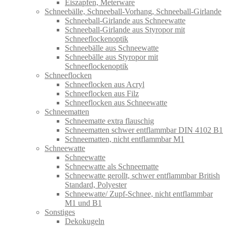
Eiszapfen, Meterware
Schneebälle, Schneeball-Vorhang, Schneeball-Girlande
Schneeball-Girlande aus Schneewatte
Schneeball-Girlande aus Styropor mit
Schneeflockenoptik
Schneebälle aus Schneewatte
Schneebälle aus Styropor mit
Schneeflockenoptik
Schneeflocken
Schneeflocken aus Acryl
Schneeflocken aus Filz
Schneeflocken aus Schneewatte
Schneematten
Schneematte extra flauschig
Schneematten schwer entflammbar DIN 4102 B1
Schneematten, nicht entflammbar M1
Schneewatte
Schneewatte
Schneewatte als Schneematte
Schneewatte gerollt, schwer entflammbar British
Standard, Polyester
Schneewatte/ Zupf-Schnee, nicht entflammbar
M1 und B1
Sonstiges
Dekokugeln