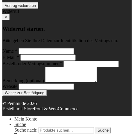
Vertrag widerrufen
Widerruf
×
Widerruf starten.
Bitte geben Sie Ihre Daten zur Identifikation des Vertrags ein.
Name *
E-Mail *
Bestell- oder Vertragsnummer *
Bemerkung (optional)
Website
Weiter zur Bestätigung
© Pemmi.de 2026
Erstellt mit Storefront & WooCommerce
Mein Konto
Suche
Suche nach:
Suche