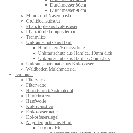
Durchmesser 80cm
Durchmesser 98cm
Mund- und Nasenmaske
Orchideensubstrat
Pflanztöpfe aus Kokosfaser
Pflanztöpfe kompostierbar
Trennvlies
Unkrautschutz aus Hanf
Hanfschere/Kokosschere
Unkrautschutz aus Hanf ca. 10mm dick
Unkrautschutz aus Hanf ca. 5mm dick
Unkrautschutzmatte aus Kokosfaser
Waldboden Mulchmaterial
pemmipet
Filtervlies
Filterwatte
Hamsternest/Nistmaterial
Hanfeinstreu
Hanfwolle
Kokoseinstreu
Kokosfasermatte
Kokosfaserziegel
Nagerteppiche aus Hanf
10 mm dick