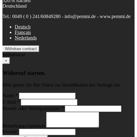
52078 Aachen
Deutschland
Tel.: 0049 ( 0 ) 241/60849280 - info@pemmi.de - www.pemmi.de
Deutsch
Français
Nederlands
Withdraw contract
Withdrawal
×
Widerruf starten.
Bitte geben Sie Ihre Daten zur Identifikation des Vertrags ein.
Name *
E-Mail *
Bestell- oder Vertragsnummer *
Bemerkung (optional)
Website