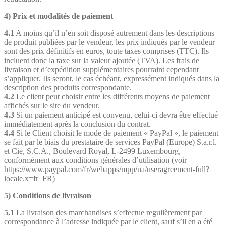
4) Prix et modalités de paiement
4.1
A moins qu’il n’en soit disposé autrement dans les descriptions
de produit publiées par le vendeur, les prix indiqués par le vendeur
sont des prix définitifs en euros, toute taxes comprises (TTC). Ils
incluent donc la taxe sur la valeur ajoutée (TVA). Les frais de
livraison et d’expédition supplémentaires pourraint cependant
s’appliquer. Ils seront, le cas échéant, expressément indiqués dans la
description des produits correspondante.
4.2
Le client peut choisir entre les différents moyens de paiement
affichés sur le site du vendeur.
4.3
Si un paiement anticipé est convenu, celui-ci devra être effectué
immédiatement après la conclusion du contrat.
4.4
Si le Client choisit le mode de paiement « PayPal », le paiement
se fait par le biais du prestataire de services PayPal (Europe) S.a.r.l.
et Cie, S.C.A., Boulevard Royal, L-2499 Luxembourg,
conformément aux conditions générales d’utilisation (voir
https://www.paypal.com/fr/webapps/mpp/ua/useragreement-full?
locale.x=fr_FR)
5) Conditions de livraison
5.1
La livraison des marchandises s’effectue regulièrement par
correspondance à l’adresse indiquée par le client, sauf s’il en a été