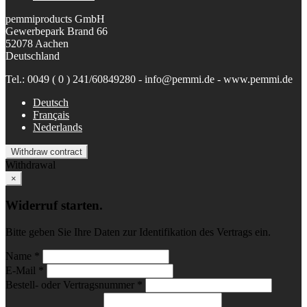
pemmiproducts GmbH
Gewerbepark Brand 66
52078 Aachen
Deutschland
Tel.: 0049 ( 0 ) 241/60849280 - info@pemmi.de - www.pemmi.de
Deutsch
Français
Nederlands
Withdraw contract
Withdrawal
×
Widerruf starten.
Bitte geben Sie Ihre Daten zur Identifikation des Vertrags ein.
Name *
E-Mail *
Bestell- oder Vertragsnummer *