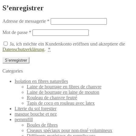
S’enregistrer
Adresse de messagerie
*
Mot de passe
*
Ja, ich möchte ein Kundenkonto eröffnen und akzeptiere die
Datenschutzerklärung
.
*
S’enregistrer
Categories
Isolation en fibres naturelles
Laine de bourrage en fibres de chanvre
Laine de bourrage en laine de mouton
Rouleau de chanvre feutré
Tapis de coco en rouleau avec latex
Literie du sol forestier
masque bouche et nez
pemmifill
Boules de fibres
Ciseaux spéciaux pour non-tissé volumineux
Différents matériaux de remplissage