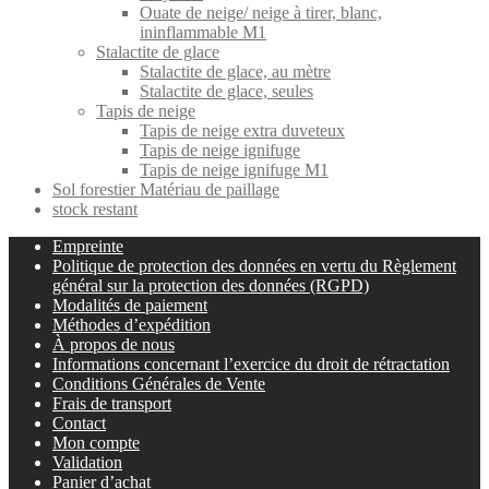
Ouate de neige/ neige à tirer, blanc,
ininflammable M1
Stalactite de glace
Stalactite de glace, au mètre
Stalactite de glace, seules
Tapis de neige
Tapis de neige extra duveteux
Tapis de neige ignifuge
Tapis de neige ignifuge M1
Sol forestier Matériau de paillage
stock restant
Empreinte
Politique de protection des données en vertu du Règlement
général sur la protection des données (RGPD)
Modalités de paiement
Méthodes d’expédition
À propos de nous
Informations concernant l’exercice du droit de rétractation
Conditions Générales de Vente
Frais de transport
Contact
Mon compte
Validation
Panier d’achat