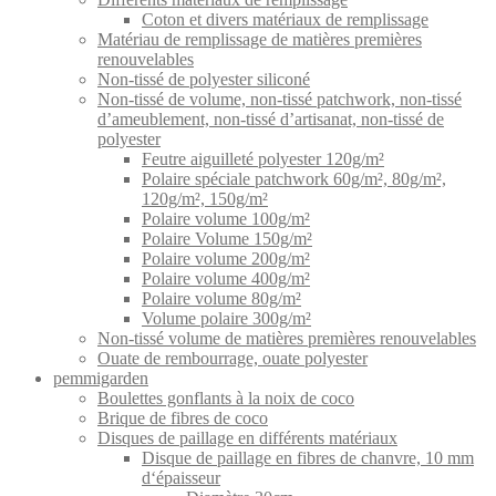
Coton et divers matériaux de remplissage
Matériau de remplissage de matières premières
renouvelables
Non-tissé de polyester siliconé
Non-tissé de volume, non-tissé patchwork, non-tissé
d’ameublement, non-tissé d’artisanat, non-tissé de
polyester
Feutre aiguilleté polyester 120g/m²
Polaire spéciale patchwork 60g/m², 80g/m²,
120g/m², 150g/m²
Polaire volume 100g/m²
Polaire Volume 150g/m²
Polaire volume 200g/m²
Polaire volume 400g/m²
Polaire volume 80g/m²
Volume polaire 300g/m²
Non-tissé volume de matières premières renouvelables
Ouate de rembourrage, ouate polyester
pemmigarden
Boulettes gonflants à la noix de coco
Brique de fibres de coco
Disques de paillage en différents matériaux
Disque de paillage en fibres de chanvre, 10 mm
d‘épaisseur