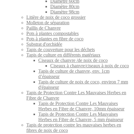
Diamètre 60cm
Diamètre 80cm
Diamètre 98cm
Litière de noix de coco grossier
Molleton de séparation
Paillis de Chanvre
Pots à plantes compostables
Pots à plantes en fibre de coco
Substrat d'orchidée
Tapis de couverture pour les déchets
Tapis de culture en différents matériaux
Ciseaux de chanvre /de noix de coco
Ciseaux à chanvre/ciseaux à noix de coco
Tapis de culture de chanvre, env. 1cm
d’épaisseur
Tapis de culture de noix de coco, environ 7 mm
d'épaisseur
Tapis de Protection Contre Les Mauvaises Herbes en
Fibre de Chanvre
Tapis de Protection Contre Les Mauvaises
Herbes en Fibre de Chanvre, 10mm épaisseur
Tapis de Protection Contre Les Mauvaises
Herbes en Fibre de Chanvre, 5 mm épaisseur
Tapis de protection contre les mauvaises herbes en
fibres de noix de coco