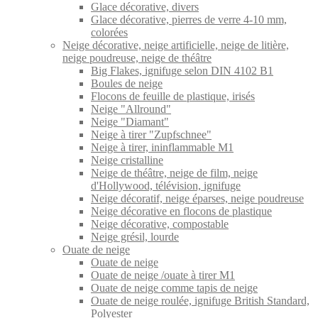
Glace décorative, divers
Glace décorative, pierres de verre 4-10 mm,
colorées
Neige décorative, neige artificielle, neige de litière,
neige poudreuse, neige de théâtre
Big Flakes, ignifuge selon DIN 4102 B1
Boules de neige
Flocons de feuille de plastique, irisés
Neige "Allround"
Neige "Diamant"
Neige à tirer "Zupfschnee"
Neige à tirer, ininflammable M1
Neige cristalline
Neige de théâtre, neige de film, neige
d'Hollywood, télévision, ignifuge
Neige décoratif, neige éparses, neige poudreuse
Neige décorative en flocons de plastique
Neige décorative, compostable
Neige grésil, lourde
Ouate de neige
Ouate de neige
Ouate de neige /ouate à tirer M1
Ouate de neige comme tapis de neige
Ouate de neige roulée, ignifuge British Standard,
Polyester