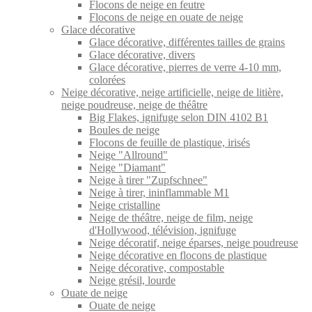
Flocons de neige en feutre
Flocons de neige en ouate de neige
Glace décorative
Glace décorative, différentes tailles de grains
Glace décorative, divers
Glace décorative, pierres de verre 4-10 mm,
colorées
Neige décorative, neige artificielle, neige de litière,
neige poudreuse, neige de théâtre
Big Flakes, ignifuge selon DIN 4102 B1
Boules de neige
Flocons de feuille de plastique, irisés
Neige "Allround"
Neige "Diamant"
Neige à tirer "Zupfschnee"
Neige à tirer, ininflammable M1
Neige cristalline
Neige de théâtre, neige de film, neige
d'Hollywood, télévision, ignifuge
Neige décoratif, neige éparses, neige poudreuse
Neige décorative en flocons de plastique
Neige décorative, compostable
Neige grésil, lourde
Ouate de neige
Ouate de neige