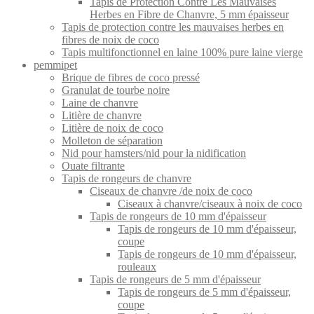
Tapis de Protection Contre Les Mauvaises
Herbes en Fibre de Chanvre, 5 mm épaisseur
Tapis de protection contre les mauvaises herbes en
fibres de noix de coco
Tapis multifonctionnel en laine 100% pure laine vierge
pemmipet
Brique de fibres de coco pressé
Granulat de tourbe noire
Laine de chanvre
Litière de chanvre
Litière de noix de coco
Molleton de séparation
Nid pour hamsters/nid pour la nidification
Ouate filtrante
Tapis de rongeurs de chanvre
Ciseaux de chanvre /de noix de coco
Ciseaux à chanvre/ciseaux à noix de coco
Tapis de rongeurs de 10 mm d'épaisseur
Tapis de rongeurs de 10 mm d'épaisseur,
coupe
Tapis de rongeurs de 10 mm d'épaisseur,
rouleaux
Tapis de rongeurs de 5 mm d'épaisseur
Tapis de rongeurs de 5 mm d'épaisseur,
coupe