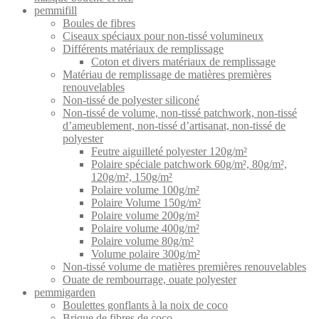
pemmifill
Boules de fibres
Ciseaux spéciaux pour non-tissé volumineux
Différents matériaux de remplissage
Coton et divers matériaux de remplissage
Matériau de remplissage de matières premières
renouvelables
Non-tissé de polyester siliconé
Non-tissé de volume, non-tissé patchwork, non-tissé
d’ameublement, non-tissé d’artisanat, non-tissé de
polyester
Feutre aiguilleté polyester 120g/m²
Polaire spéciale patchwork 60g/m², 80g/m²,
120g/m², 150g/m²
Polaire volume 100g/m²
Polaire Volume 150g/m²
Polaire volume 200g/m²
Polaire volume 400g/m²
Polaire volume 80g/m²
Volume polaire 300g/m²
Non-tissé volume de matières premières renouvelables
Ouate de rembourrage, ouate polyester
pemmigarden
Boulettes gonflants à la noix de coco
Brique de fibres de coco