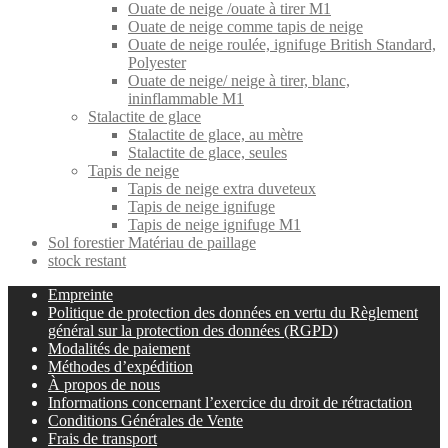
Ouate de neige /ouate à tirer M1
Ouate de neige comme tapis de neige
Ouate de neige roulée, ignifuge British Standard,
Polyester
Ouate de neige/ neige à tirer, blanc,
ininflammable M1
Stalactite de glace
Stalactite de glace, au mètre
Stalactite de glace, seules
Tapis de neige
Tapis de neige extra duveteux
Tapis de neige ignifuge
Tapis de neige ignifuge M1
Sol forestier Matériau de paillage
stock restant
Empreinte
Politique de protection des données en vertu du Règlement
général sur la protection des données (RGPD)
Modalités de paiement
Méthodes d’expédition
À propos de nous
Informations concernant l’exercice du droit de rétractation
Conditions Générales de Vente
Frais de transport