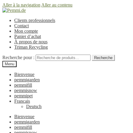
Aller à la navigation
Aller au contenu
Clients professionnels
Contact
Mon compte
Panier d’achat
À propos de nous
Triman Recycling
Recherche pour :
Recherche
Menu
Bienvenue
pemmigarden
pemmifill
pemmisnow
pemmipet
Français
Deutsch
Bienvenue
pemmigarden
pemmifill
pemmisnow