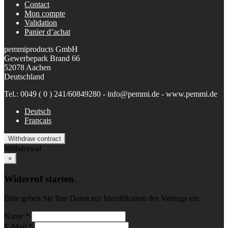
Contact
Mon compte
Validation
Panier d’achat
pemmiproducts GmbH
Gewerbepark Brand 66
52078 Aachen
Deutschland
Tel.: 0049 ( 0 ) 241/60849280 - info@pemmi.de - www.pemmi.de
Deutsch
Français
Withdraw contract
Withdrawal
×
Widerruf starten.
Bitte geben Sie Ihre Daten zur Identifikation des Vertrags ein.
Name *
E-Mail *