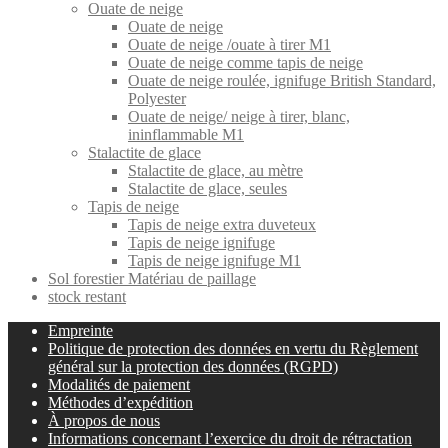
Ouate de neige
Ouate de neige
Ouate de neige /ouate à tirer M1
Ouate de neige comme tapis de neige
Ouate de neige roulée, ignifuge British Standard,
Polyester
Ouate de neige/ neige à tirer, blanc,
ininflammable M1
Stalactite de glace
Stalactite de glace, au mètre
Stalactite de glace, seules
Tapis de neige
Tapis de neige extra duveteux
Tapis de neige ignifuge
Tapis de neige ignifuge M1
Sol forestier Matériau de paillage
stock restant
Empreinte
Politique de protection des données en vertu du Règlement
général sur la protection des données (RGPD)
Modalités de paiement
Méthodes d’expédition
À propos de nous
Informations concernant l’exercice du droit de rétractation