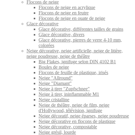
Flocons de neige
Flocons de neige en acrylique
Flocons de neige en feutre
Flocons de neige en ouate de neige
Glace décorative
Glace décorative, différentes tailles de grains
Glace décorative, divers
Glace décorative, pierres de verre 4-10 mm,
colorées
Neige décorative, neige artificielle, neige de litière,
neige poudreuse, neige de théâtre
Big Flakes, ignifuge selon DIN 4102 B1
Boules de neige
Flocons de feuille de plastique, irisés
Neige "Allround"
Neige "Diamant"
Neige à tirer "Zupfschnee"
Neige à tirer, ininflammable M1
Neige cristalline
Neige de théâtre, neige de film, neige
d'Hollywood, télévision, ignifuge
Neige décoratif, neige éparses, neige poudreuse
Neige décorative en flocons de plastique
Neige décorative, compostable
Neige grésil, lourde