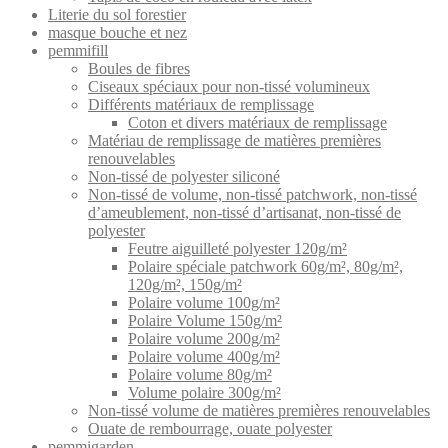
Literie du sol forestier
masque bouche et nez
pemmifill
Boules de fibres
Ciseaux spéciaux pour non-tissé volumineux
Différents matériaux de remplissage
Coton et divers matériaux de remplissage
Matériau de remplissage de matières premières
renouvelables
Non-tissé de polyester siliconé
Non-tissé de volume, non-tissé patchwork, non-tissé
d’ameublement, non-tissé d’artisanat, non-tissé de
polyester
Feutre aiguilleté polyester 120g/m²
Polaire spéciale patchwork 60g/m², 80g/m²,
120g/m², 150g/m²
Polaire volume 100g/m²
Polaire Volume 150g/m²
Polaire volume 200g/m²
Polaire volume 400g/m²
Polaire volume 80g/m²
Volume polaire 300g/m²
Non-tissé volume de matières premières renouvelables
Ouate de rembourrage, ouate polyester
pemmigarden