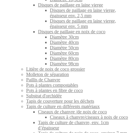
Disques de paillage en laine vierge
Disques de paillage en laine vierge,
épaisseur env. 2,5 mm
Disques de paillage en laine vierge,
épaisseur env. 5 mm
Disques de paillage en noix de coco
Diamètre 30cm
Diamètre 40cm
Diamètre 50cm
Diamètre 60cm
Diamètre 80cm
Diamètre 98cm
Litière de noix de coco grossier
Molleton de séparation
Paillis de Chanvre
Pots à plantes compostables
Pots à plantes en fibre de coco
Substrat d'orchidée
Tapis de couverture pour les déchets
Tapis de culture en différents matériaux
Ciseaux de chanvre /de noix de coco
Ciseaux à chanvre/ciseaux à noix de coco
Tapis de culture de chanvre, env. 1cm
d’épaisseur