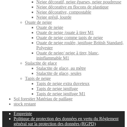
Neige décoratif, neige éparses, neige poudreuse
Neige décorative en flocons de plastique
Neige décorative, compostable
Neige grésil, lourde
Ouate de neige
Ouate de neige
Ouate de neige /ouate à tirer M1
Ouate de neige comme tapis de neige
Ouate de neige roulée, ignifuge British Standard,
Polyester
Ouate de neige/ neige à tirer, blanc,
ininflammable M1
Stalactite de glace
Stalactite de glace, au mètre
Stalactite de glace, seules
Tapis de neige
Tapis de neige extra duveteux
Tapis de neige ignifuge
Tapis de neige ignifuge M1
Sol forestier Matériau de paillage
stock restant
Empreinte
Politique de protection des données en vertu du Règlement
général sur la protection des données (RGPD)