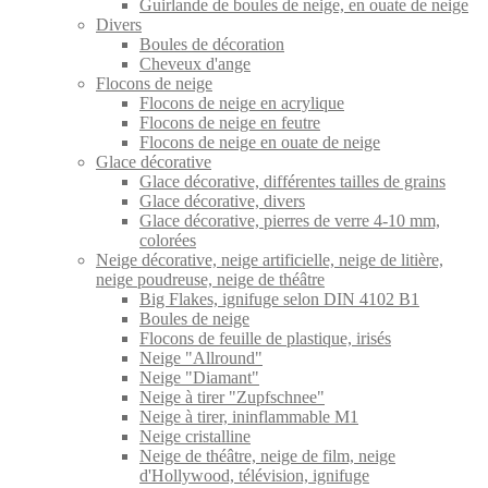
Guirlande de boules de neige, en ouate de neige
Divers
Boules de décoration
Cheveux d'ange
Flocons de neige
Flocons de neige en acrylique
Flocons de neige en feutre
Flocons de neige en ouate de neige
Glace décorative
Glace décorative, différentes tailles de grains
Glace décorative, divers
Glace décorative, pierres de verre 4-10 mm,
colorées
Neige décorative, neige artificielle, neige de litière,
neige poudreuse, neige de théâtre
Big Flakes, ignifuge selon DIN 4102 B1
Boules de neige
Flocons de feuille de plastique, irisés
Neige "Allround"
Neige "Diamant"
Neige à tirer "Zupfschnee"
Neige à tirer, ininflammable M1
Neige cristalline
Neige de théâtre, neige de film, neige
d'Hollywood, télévision, ignifuge