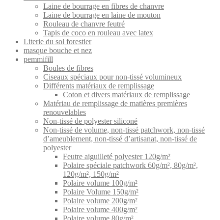
Laine de bourrage en fibres de chanvre
Laine de bourrage en laine de mouton
Rouleau de chanvre feutré
Tapis de coco en rouleau avec latex
Literie du sol forestier
masque bouche et nez
pemmifill
Boules de fibres
Ciseaux spéciaux pour non-tissé volumineux
Différents matériaux de remplissage
Coton et divers matériaux de remplissage
Matériau de remplissage de matières premières
renouvelables
Non-tissé de polyester siliconé
Non-tissé de volume, non-tissé patchwork, non-tissé
d’ameublement, non-tissé d’artisanat, non-tissé de
polyester
Feutre aiguilleté polyester 120g/m²
Polaire spéciale patchwork 60g/m², 80g/m²,
120g/m², 150g/m²
Polaire volume 100g/m²
Polaire Volume 150g/m²
Polaire volume 200g/m²
Polaire volume 400g/m²
Polaire volume 80g/m²