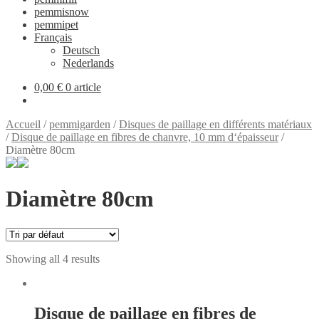
pemmisnow
pemmipet
Français
Deutsch
Nederlands
0,00 €
0 article
Accueil
/
pemmigarden
/
Disques de paillage en différents matériaux
/
Disque de paillage en fibres de chanvre, 10 mm d‘épaisseur
/
Diamètre 80cm
Diamètre 80cm
Showing all 4 results
Disque de paillage en fibres de