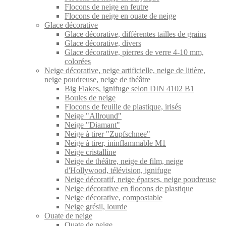
Flocons de neige en feutre
Flocons de neige en ouate de neige
Glace décorative
Glace décorative, différentes tailles de grains
Glace décorative, divers
Glace décorative, pierres de verre 4-10 mm,
colorées
Neige décorative, neige artificielle, neige de litière,
neige poudreuse, neige de théâtre
Big Flakes, ignifuge selon DIN 4102 B1
Boules de neige
Flocons de feuille de plastique, irisés
Neige "Allround"
Neige "Diamant"
Neige à tirer "Zupfschnee"
Neige à tirer, ininflammable M1
Neige cristalline
Neige de théâtre, neige de film, neige
d'Hollywood, télévision, ignifuge
Neige décoratif, neige éparses, neige poudreuse
Neige décorative en flocons de plastique
Neige décorative, compostable
Neige grésil, lourde
Ouate de neige
Ouate de neige