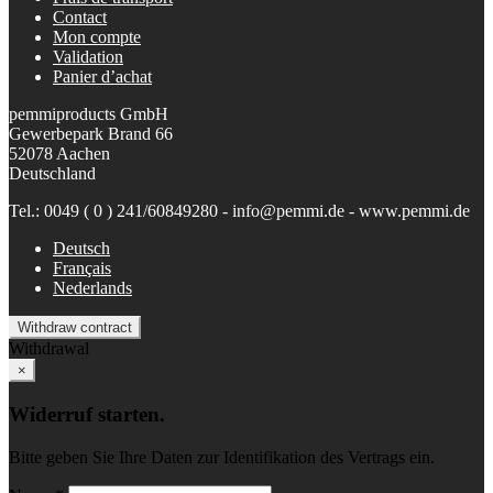
Contact
Mon compte
Validation
Panier d’achat
pemmiproducts GmbH
Gewerbepark Brand 66
52078 Aachen
Deutschland
Tel.: 0049 ( 0 ) 241/60849280 - info@pemmi.de - www.pemmi.de
Deutsch
Français
Nederlands
Withdraw contract
Withdrawal
×
Widerruf starten.
Bitte geben Sie Ihre Daten zur Identifikation des Vertrags ein.