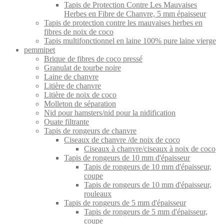
Tapis de Protection Contre Les Mauvaises
Herbes en Fibre de Chanvre, 5 mm épaisseur
Tapis de protection contre les mauvaises herbes en
fibres de noix de coco
Tapis multifonctionnel en laine 100% pure laine vierge
pemmipet
Brique de fibres de coco pressé
Granulat de tourbe noire
Laine de chanvre
Litière de chanvre
Litière de noix de coco
Molleton de séparation
Nid pour hamsters/nid pour la nidification
Ouate filtrante
Tapis de rongeurs de chanvre
Ciseaux de chanvre /de noix de coco
Ciseaux à chanvre/ciseaux à noix de coco
Tapis de rongeurs de 10 mm d'épaisseur
Tapis de rongeurs de 10 mm d'épaisseur,
coupe
Tapis de rongeurs de 10 mm d'épaisseur,
rouleaux
Tapis de rongeurs de 5 mm d'épaisseur
Tapis de rongeurs de 5 mm d'épaisseur,
coupe