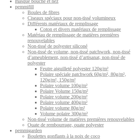
masque bouche et nez
pemmifill
Boules de fibres
Ciseaux spéciaux pour non-tissé volumineux
Différents matériaux de remplissage
Coton et divers matériaux de remplissage
Matériau de remplissage de matières premières
renouvelables
Non-tissé de polyester siliconé
Non-tissé de volume, non-tissé patchwork, non-tissé
d’ameublement, non-tissé d’artisanat, non-tissé de
polyester
Feutre aiguilleté polyester 120g/m²
Polaire spéciale patchwork 60g/m², 80g/m²,
120g/m², 150g/m²
Polaire volume 100g/m²
Polaire Volume 150g/m²
Polaire volume 200g/m²
Polaire volume 400g/m²
Polaire volume 80g/m²
Volume polaire 300g/m²
Non-tissé volume de matières premières renouvelables
Ouate de rembourrage, ouate polyester
pemmigarden
Boulettes gonflants à la noix de coco