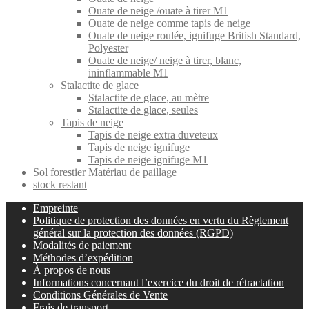
Ouate de neige /ouate à tirer M1
Ouate de neige comme tapis de neige
Ouate de neige roulée, ignifuge British Standard,
Polyester
Ouate de neige/ neige à tirer, blanc,
ininflammable M1
Stalactite de glace
Stalactite de glace, au mètre
Stalactite de glace, seules
Tapis de neige
Tapis de neige extra duveteux
Tapis de neige ignifuge
Tapis de neige ignifuge M1
Sol forestier Matériau de paillage
stock restant
Empreinte
Politique de protection des données en vertu du Règlement
général sur la protection des données (RGPD)
Modalités de paiement
Méthodes d’expédition
À propos de nous
Informations concernant l’exercice du droit de rétractation
Conditions Générales de Vente
Frais de transport