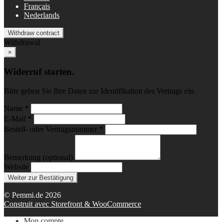
Français
Nederlands
Withdraw contract
Withdrawal
×
Widerruf starten.
Bitte geben Sie Ihre Daten zur Identifikation des Vertrags ein.
Name *
E-Mail *
Bestell- oder Vertragsnummer *
Bemerkung (optional)
Website
Weiter zur Bestätigung
© Pemmi.de 2026
Construit avec Storefront & WooCommerce
Mon compte