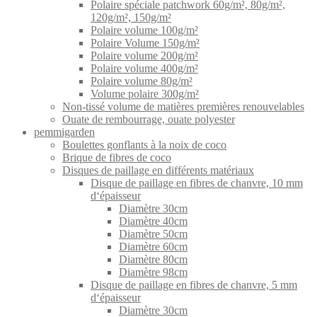
Polaire spéciale patchwork 60g/m², 80g/m²,
120g/m², 150g/m²
Polaire volume 100g/m²
Polaire Volume 150g/m²
Polaire volume 200g/m²
Polaire volume 400g/m²
Polaire volume 80g/m²
Volume polaire 300g/m²
Non-tissé volume de matières premières renouvelables
Ouate de rembourrage, ouate polyester
pemmigarden
Boulettes gonflants à la noix de coco
Brique de fibres de coco
Disques de paillage en différents matériaux
Disque de paillage en fibres de chanvre, 10 mm
d‘épaisseur
Diamètre 30cm
Diamètre 40cm
Diamètre 50cm
Diamètre 60cm
Diamètre 80cm
Diamètre 98cm
Disque de paillage en fibres de chanvre, 5 mm
d‘épaisseur
Diamètre 30cm