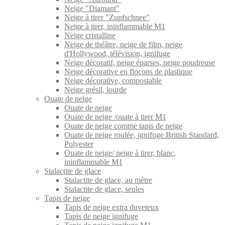
Neige "Diamant"
Neige à tirer "Zupfschnee"
Neige à tirer, ininflammable M1
Neige cristalline
Neige de théâtre, neige de film, neige
d'Hollywood, télévision, ignifuge
Neige décoratif, neige éparses, neige poudreuse
Neige décorative en flocons de plastique
Neige décorative, compostable
Neige grésil, lourde
Ouate de neige
Ouate de neige
Ouate de neige /ouate à tirer M1
Ouate de neige comme tapis de neige
Ouate de neige roulée, ignifuge British Standard,
Polyester
Ouate de neige/ neige à tirer, blanc,
ininflammable M1
Stalactite de glace
Stalactite de glace, au mètre
Stalactite de glace, seules
Tapis de neige
Tapis de neige extra duveteux
Tapis de neige ignifuge