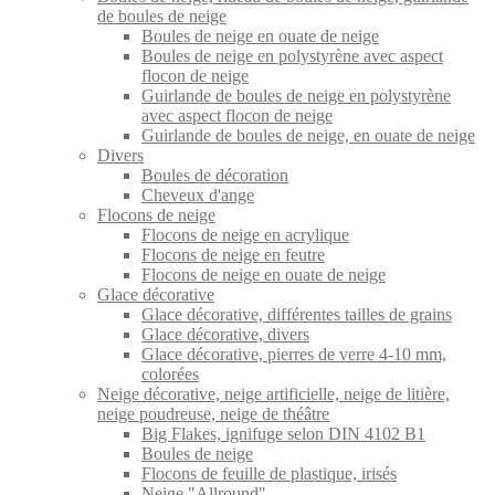
de boules de neige
Boules de neige en ouate de neige
Boules de neige en polystyrène avec aspect
flocon de neige
Guirlande de boules de neige en polystyrène
avec aspect flocon de neige
Guirlande de boules de neige, en ouate de neige
Divers
Boules de décoration
Cheveux d'ange
Flocons de neige
Flocons de neige en acrylique
Flocons de neige en feutre
Flocons de neige en ouate de neige
Glace décorative
Glace décorative, différentes tailles de grains
Glace décorative, divers
Glace décorative, pierres de verre 4-10 mm,
colorées
Neige décorative, neige artificielle, neige de litière,
neige poudreuse, neige de théâtre
Big Flakes, ignifuge selon DIN 4102 B1
Boules de neige
Flocons de feuille de plastique, irisés
Neige "Allround"