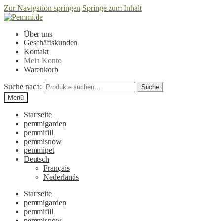
Zur Navigation springen
Springe zum Inhalt
Über uns
Geschäftskunden
Kontakt
Mein Konto
Warenkorb
Suche nach:
Suche
Menü
Startseite
pemmigarden
pemmifill
pemmisnow
pemmipet
Deutsch
Français
Nederlands
Startseite
pemmigarden
pemmifill
pemmisnow