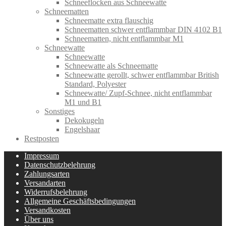
Schneeflocken aus Schneewatte
Schneematten
Schneematte extra flauschig
Schneematten schwer entflammbar DIN 4102 B1
Schneematten, nicht entflammbar M1
Schneewatte
Schneewatte
Schneewatte als Schneematte
Schneewatte gerollt, schwer entflammbar British
Standard, Polyester
Schneewatte/ Zupf-Schnee, nicht entflammbar
M1 und B1
Sonstiges
Dekokugeln
Engelshaar
Restposten
Impressum
Datenschutzbelehrung
Zahlungsarten
Versandarten
Widerrufsbelehrung
Allgemeine Geschäftsbedingungen
Versandkosten
Über uns