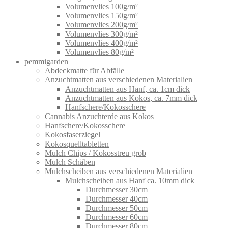
Volumenvlies 100g/m²
Volumenvlies 150g/m²
Volumenvlies 200g/m²
Volumenvlies 300g/m²
Volumenvlies 400g/m²
Volumenvlies 80g/m²
pemmigarden
Abdeckmatte für Abfälle
Anzuchtmatten aus verschiedenen Materialien
Anzuchtmatten aus Hanf, ca. 1cm dick
Anzuchtmatten aus Kokos, ca. 7mm dick
Hanfschere/Kokosschere
Cannabis Anzuchterde aus Kokos
Hanfschere/Kokosschere
Kokosfaserziegel
Kokosquelltabletten
Mulch Chips / Kokosstreu grob
Mulch Schäben
Mulchscheiben aus verschiedenen Materialien
Mulchscheiben aus Hanf ca. 10mm dick
Durchmesser 30cm
Durchmesser 40cm
Durchmesser 50cm
Durchmesser 60cm
Durchmesser 80cm