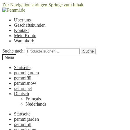
Zur Navigation springen
Springe zum Inhalt
Über uns
Geschäftskunden
Kontakt
Mein Konto
Warenkorb
Suche nach:
Suche
Menü
Startseite
pemmigarden
pemmifill
pemmisnow
pemmipet
Deutsch
Français
Nederlands
Startseite
pemmigarden
pemmifill
pemmisnow