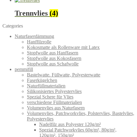
Trennvlies
(4)
Categories
Naturfaserdämmung
Hanffilzrolle
Kokosmatte als Rollenware mit Latex
Stopfwolle aus Hanffasern
Stopfwolle aus Kokosfasern
Stopfwolle aus Schafwolle
pemmifill
Bastelwatte. Füllwatte, Polyesterwatte
Faserkügelchen
Naturfüllmaterialien
Silikonisiertes Polyestervlies
Spezial Schere für Vlies
verschiedene Füllmaterialien
Volumenvlies aus Naturfasern
Volumenvlies, Patchworkvlies, Polstervlies, Bastelvlies,
Polyestervlies
Nadelfilz aus Polyester 120g/m²
Spezial Patchworkvlies 60g/m², 80g/m²,
120g/m², 150g/m²