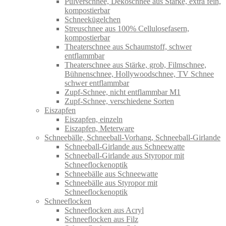
Pulverschnee, Dekoschnee aus Stärke, extra fein,
kompostierbar
Schneekügelchen
Streuschnee aus 100% Cellulosefasern,
kompostierbar
Theaterschnee aus Schaumstoff, schwer
entflammbar
Theaterschnee aus Stärke, grob, Filmschnee,
Bühnenschnee, Hollywoodschnee, TV Schnee
schwer entflammbar
Zupf-Schnee, nicht entflammbar M1
Zupf-Schnee, verschiedene Sorten
Eiszapfen
Eiszapfen, einzeln
Eiszapfen, Meterware
Schneebälle, Schneeball-Vorhang, Schneeball-Girlande
Schneeball-Girlande aus Schneewatte
Schneeball-Girlande aus Styropor mit
Schneeflockenoptik
Schneebälle aus Schneewatte
Schneebälle aus Styropor mit
Schneeflockenoptik
Schneeflocken
Schneeflocken aus Acryl
Schneeflocken aus Filz