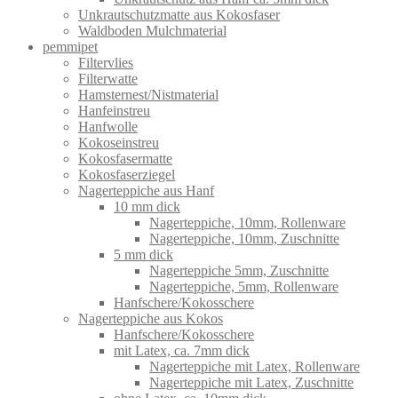
Unkrautschutzmatte aus Kokosfaser
Waldboden Mulchmaterial
pemmipet
Filtervlies
Filterwatte
Hamsternest/Nistmaterial
Hanfeinstreu
Hanfwolle
Kokoseinstreu
Kokosfasermatte
Kokosfaserziegel
Nagerteppiche aus Hanf
10 mm dick
Nagerteppiche, 10mm, Rollenware
Nagerteppiche, 10mm, Zuschnitte
5 mm dick
Nagerteppiche 5mm, Zuschnitte
Nagerteppiche, 5mm, Rollenware
Hanfschere/Kokosschere
Nagerteppiche aus Kokos
Hanfschere/Kokosschere
mit Latex, ca. 7mm dick
Nagerteppiche mit Latex, Rollenware
Nagerteppiche mit Latex, Zuschnitte