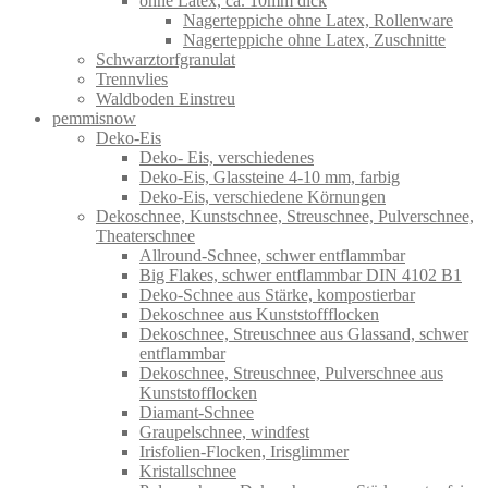
ohne Latex, ca. 10mm dick
Nagerteppiche ohne Latex, Rollenware
Nagerteppiche ohne Latex, Zuschnitte
Schwarztorfgranulat
Trennvlies
Waldboden Einstreu
pemmisnow
Deko-Eis
Deko- Eis, verschiedenes
Deko-Eis, Glassteine 4-10 mm, farbig
Deko-Eis, verschiedene Körnungen
Dekoschnee, Kunstschnee, Streuschnee, Pulverschnee,
Theaterschnee
Allround-Schnee, schwer entflammbar
Big Flakes, schwer entflammbar DIN 4102 B1
Deko-Schnee aus Stärke, kompostierbar
Dekoschnee aus Kunststoffflocken
Dekoschnee, Streuschnee aus Glassand, schwer
entflammbar
Dekoschnee, Streuschnee, Pulverschnee aus
Kunststofflocken
Diamant-Schnee
Graupelschnee, windfest
Irisfolien-Flocken, Irisglimmer
Kristallschnee