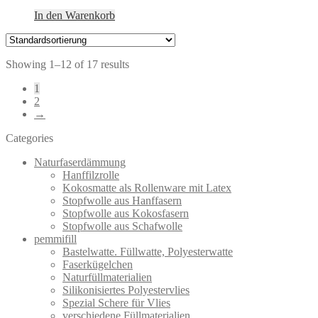
In den Warenkorb
Showing 1–12 of 17 results
1
2
→
Categories
Naturfaserdämmung
Hanffilzrolle
Kokosmatte als Rollenware mit Latex
Stopfwolle aus Hanffasern
Stopfwolle aus Kokosfasern
Stopfwolle aus Schafwolle
pemmifill
Bastelwatte. Füllwatte, Polyesterwatte
Faserkügelchen
Naturfüllmaterialien
Silikonisiertes Polyestervlies
Spezial Schere für Vlies
verschiedene Füllmaterialien