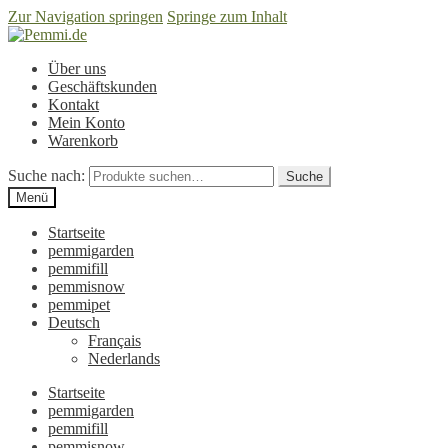
Zur Navigation springen
Springe zum Inhalt
Über uns
Geschäftskunden
Kontakt
Mein Konto
Warenkorb
Suche nach:
Suche
Menü
Startseite
pemmigarden
pemmifill
pemmisnow
pemmipet
Deutsch
Français
Nederlands
Startseite
pemmigarden
pemmifill
pemmisnow