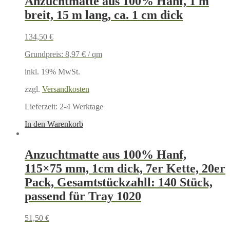
Anzuchtmatte aus 100% Hanf, 1 m
breit, 15 m lang, ca. 1 cm dick
134,50
€
Grundpreis:
8,97
€
/
qm
inkl. 19% MwSt.
zzgl.
Versandkosten
Lieferzeit:
2-4 Werktage
In den Warenkorb
Anzuchtmatte aus 100% Hanf,
115×75 mm, 1cm dick, 7er Kette, 20er
Pack, Gesamtstückzahll: 140 Stück,
passend für Tray 1020
51,50
€