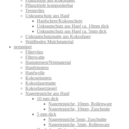
Pflanztöpfe aus Kokosfaser
Pflanztöpfe kompostierbar
Trennvlies
Unkrautschutz aus Hanf
Hanfschere/Kokosschere
Unkrautschutz aus Hanf ca. 10mm dick
Unkrautschutz aus Hanf ca. 5mm dick
Unkrautschutzmatte aus Kokosfaser
Waldboden Mulchmaterial
pemmipet
Filtervlies
Filterwatte
Hamsternest/Nistmaterial
Hanfeinstreu
Hanfwolle
Kokoseinstreu
Kokosfasermatte
Kokosfaserziegel
Nagerteppiche aus Hanf
10 mm dick
Nagerteppiche, 10mm, Rollenware
Nagerteppiche, 10mm, Zuschnitte
5 mm dick
Nagerteppiche 5mm, Zuschnitte
Nagerteppiche, 5mm, Rollenware