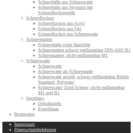
Schneebälle aus Schneewatte
Schneebälle aus Styropor mit
Schneeflockenoptik
Schneeflocken
Schneeflocken aus Acryl
Schneeflocken aus Filz
Schneeflocken aus Schneewatte
Schneematten
Schneematte extra flauschig
Schneematten schwer entflammbar DIN 4102 B1
Schneematten, nicht entflammbar M1
Schneewatte
Schneewatte
Schneewatte als Schneematte
Schneewatte gerollt, schwer entflammbar British
Standard, Polyester
Schneewatte/ Zupf-Schnee, nicht entflammbar
M1 und B1
Sonstiges
Dekokugeln
Engelshaar
Restposten
Impressum
Datenschutzbelehrung