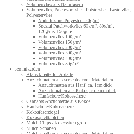
Volumenvlies aus Naturfasern
Volumenvlies, Patchworkvlies, Polstervlies, Bastelvlies,
Polyestervlies
Nadelfilz aus Polyester 120g/m²
Spezial Patchworkvlies 60g/m², 80g/m²,
120g/m², 150g/m²
Volumenvlies 100g/m²
Volumenvlies 150g/m²
Volumenvlies 200g/m²
Volumenvlies 300g/m²
Volumenvlies 400g/m²
Volumenvlies 80g/m²
pemmigarden
Abdeckmatte für Abfälle
Anzuchtmatten aus verschiedenen Materialien
Anzuchtmatten aus Hanf, ca. 1cm dick
Anzuchtmatten aus Kokos, ca. 7mm dick
Hanfschere/Kokosschere
Cannabis Anzuchterde aus Kokos
Hanfschere/Kokosschere
Kokosfaserziegel
Kokosquelltabletten
Mulch Chips / Kokosstreu grob
Mulch Schäben
Mulchscheiben aus verschiedenen Materialien