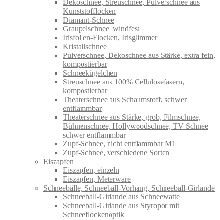
Dekoschnee, Streuschnee, Pulverschnee aus
Kunststofflocken
Diamant-Schnee
Graupelschnee, windfest
Irisfolien-Flocken, Irisglimmer
Kristallschnee
Pulverschnee, Dekoschnee aus Stärke, extra fein,
kompostierbar
Schneekügelchen
Streuschnee aus 100% Cellulosefasern,
kompostierbar
Theaterschnee aus Schaumstoff, schwer
entflammbar
Theaterschnee aus Stärke, grob, Filmschnee,
Bühnenschnee, Hollywoodschnee, TV Schnee
schwer entflammbar
Zupf-Schnee, nicht entflammbar M1
Zupf-Schnee, verschiedene Sorten
Eiszapfen
Eiszapfen, einzeln
Eiszapfen, Meterware
Schneebälle, Schneeball-Vorhang, Schneeball-Girlande
Schneeball-Girlande aus Schneewatte
Schneeball-Girlande aus Styropor mit
Schneeflockenoptik