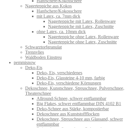
Hanfschere/Kokosschere
Nagerteppiche aus Kokos
Hanfschere/Kokosschere
mit Latex, ca. 7mm dick
Nagerteppiche mit Latex, Rollenware
Nagerteppiche mit Latex, Zuschnitte
ohne Latex, ca. 10mm dick
Nagerteppiche ohne Latex, Rollenware
Nagerteppiche ohne Latex, Zuschnitte
Schwarztorfgranulat
Trennvlies
Waldboden Einstreu
pemmisnow
Deko-Eis
Deko- Eis, verschiedenes
Deko-Eis, Glassteine 4-10 mm, farbig
Deko-Eis, verschiedene Körnungen
Dekoschnee, Kunstschnee, Streuschnee, Pulverschnee,
Theaterschnee
Allround-Schnee, schwer entflammbar
Big Flakes, schwer entflammbar DIN 4102 B1
Deko-Schnee aus Stärke, kompostierbar
Dekoschnee aus Kunststoffflocken
Dekoschnee, Streuschnee aus Glassand, schwer
entflammbar