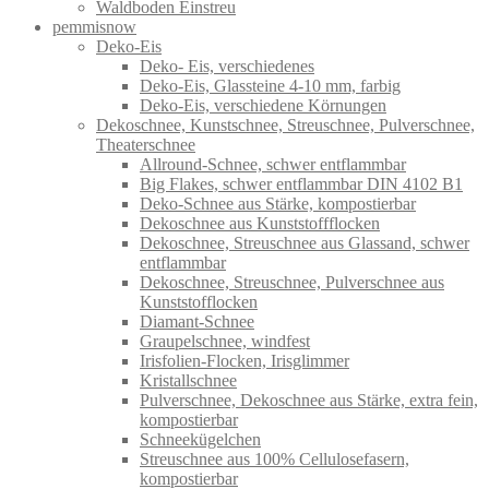
Waldboden Einstreu
pemmisnow
Deko-Eis
Deko- Eis, verschiedenes
Deko-Eis, Glassteine 4-10 mm, farbig
Deko-Eis, verschiedene Körnungen
Dekoschnee, Kunstschnee, Streuschnee, Pulverschnee,
Theaterschnee
Allround-Schnee, schwer entflammbar
Big Flakes, schwer entflammbar DIN 4102 B1
Deko-Schnee aus Stärke, kompostierbar
Dekoschnee aus Kunststoffflocken
Dekoschnee, Streuschnee aus Glassand, schwer
entflammbar
Dekoschnee, Streuschnee, Pulverschnee aus
Kunststofflocken
Diamant-Schnee
Graupelschnee, windfest
Irisfolien-Flocken, Irisglimmer
Kristallschnee
Pulverschnee, Dekoschnee aus Stärke, extra fein,
kompostierbar
Schneekügelchen
Streuschnee aus 100% Cellulosefasern,
kompostierbar