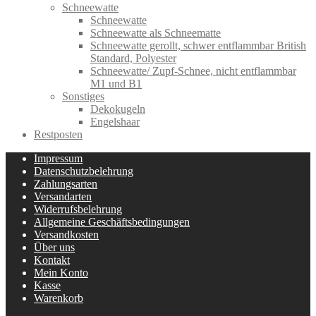
Schneewatte
Schneewatte
Schneewatte als Schneematte
Schneewatte gerollt, schwer entflammbar British
Standard, Polyester
Schneewatte/ Zupf-Schnee, nicht entflammbar
M1 und B1
Sonstiges
Dekokugeln
Engelshaar
Restposten
Impressum
Datenschutzbelehrung
Zahlungsarten
Versandarten
Widerrufsbelehrung
Allgemeine Geschäftsbedingungen
Versandkosten
Über uns
Kontakt
Mein Konto
Kasse
Warenkorb