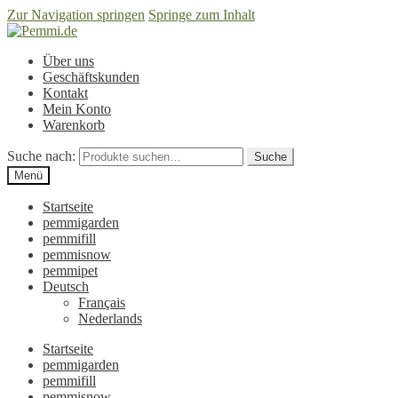
Zur Navigation springen
Springe zum Inhalt
Über uns
Geschäftskunden
Kontakt
Mein Konto
Warenkorb
Suche nach:
Suche
Menü
Startseite
pemmigarden
pemmifill
pemmisnow
pemmipet
Deutsch
Français
Nederlands
Startseite
pemmigarden
pemmifill
pemmisnow