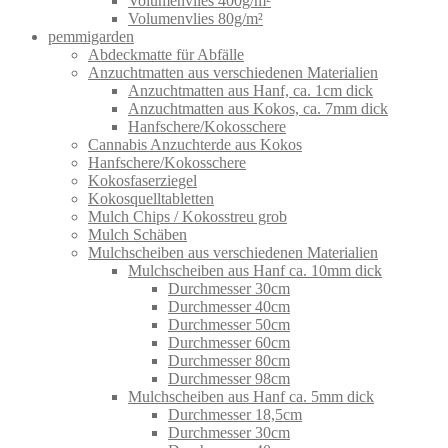
Volumenvlies 400g/m²
Volumenvlies 80g/m²
pemmigarden
Abdeckmatte für Abfälle
Anzuchtmatten aus verschiedenen Materialien
Anzuchtmatten aus Hanf, ca. 1cm dick
Anzuchtmatten aus Kokos, ca. 7mm dick
Hanfschere/Kokosschere
Cannabis Anzuchterde aus Kokos
Hanfschere/Kokosschere
Kokosfaserziegel
Kokosquelltabletten
Mulch Chips / Kokosstreu grob
Mulch Schäben
Mulchscheiben aus verschiedenen Materialien
Mulchscheiben aus Hanf ca. 10mm dick
Durchmesser 30cm
Durchmesser 40cm
Durchmesser 50cm
Durchmesser 60cm
Durchmesser 80cm
Durchmesser 98cm
Mulchscheiben aus Hanf ca. 5mm dick
Durchmesser 18,5cm
Durchmesser 30cm