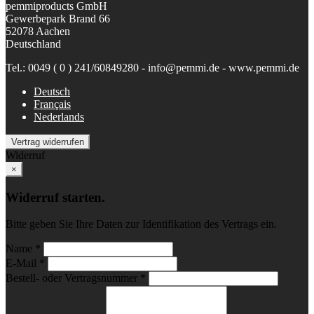
pemmiproducts GmbH
Gewerbepark Brand 66
52078 Aachen
Deutschland
Tel.: 0049 ( 0 ) 241/60849280 - info@pemmi.de - www.pemmi.de
Deutsch
Français
Nederlands
Vertrag widerrufen
Widerruf
×
Widerruf starten.
Bitte geben Sie Ihre Daten zur Identifikation des Vertrags ein.
Name *
E-Mail *
Bestell- oder Vertragsnummer *