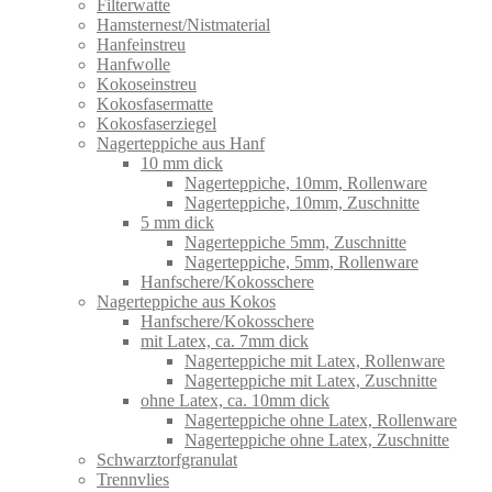
Filterwatte
Hamsternest/Nistmaterial
Hanfeinstreu
Hanfwolle
Kokoseinstreu
Kokosfasermatte
Kokosfaserziegel
Nagerteppiche aus Hanf
10 mm dick
Nagerteppiche, 10mm, Rollenware
Nagerteppiche, 10mm, Zuschnitte
5 mm dick
Nagerteppiche 5mm, Zuschnitte
Nagerteppiche, 5mm, Rollenware
Hanfschere/Kokosschere
Nagerteppiche aus Kokos
Hanfschere/Kokosschere
mit Latex, ca. 7mm dick
Nagerteppiche mit Latex, Rollenware
Nagerteppiche mit Latex, Zuschnitte
ohne Latex, ca. 10mm dick
Nagerteppiche ohne Latex, Rollenware
Nagerteppiche ohne Latex, Zuschnitte
Schwarztorfgranulat
Trennvlies