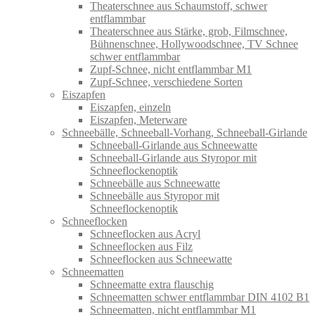
Theaterschnee aus Schaumstoff, schwer
entflammbar
Theaterschnee aus Stärke, grob, Filmschnee,
Bühnenschnee, Hollywoodschnee, TV Schnee
schwer entflammbar
Zupf-Schnee, nicht entflammbar M1
Zupf-Schnee, verschiedene Sorten
Eiszapfen
Eiszapfen, einzeln
Eiszapfen, Meterware
Schneebälle, Schneeball-Vorhang, Schneeball-Girlande
Schneeball-Girlande aus Schneewatte
Schneeball-Girlande aus Styropor mit
Schneeflockenoptik
Schneebälle aus Schneewatte
Schneebälle aus Styropor mit
Schneeflockenoptik
Schneeflocken
Schneeflocken aus Acryl
Schneeflocken aus Filz
Schneeflocken aus Schneewatte
Schneematten
Schneematte extra flauschig
Schneematten schwer entflammbar DIN 4102 B1
Schneematten, nicht entflammbar M1