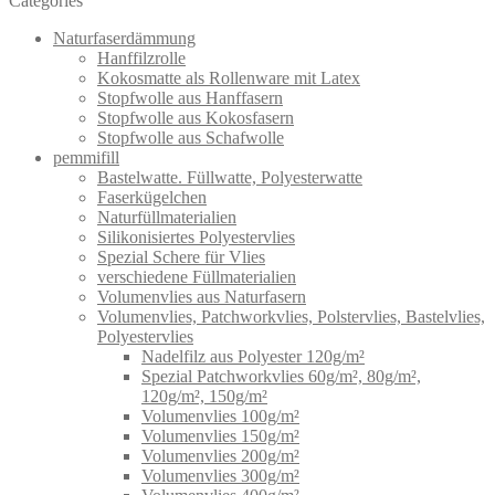
Categories
Naturfaserdämmung
Hanffilzrolle
Kokosmatte als Rollenware mit Latex
Stopfwolle aus Hanffasern
Stopfwolle aus Kokosfasern
Stopfwolle aus Schafwolle
pemmifill
Bastelwatte. Füllwatte, Polyesterwatte
Faserkügelchen
Naturfüllmaterialien
Silikonisiertes Polyestervlies
Spezial Schere für Vlies
verschiedene Füllmaterialien
Volumenvlies aus Naturfasern
Volumenvlies, Patchworkvlies, Polstervlies, Bastelvlies,
Polyestervlies
Nadelfilz aus Polyester 120g/m²
Spezial Patchworkvlies 60g/m², 80g/m²,
120g/m², 150g/m²
Volumenvlies 100g/m²
Volumenvlies 150g/m²
Volumenvlies 200g/m²
Volumenvlies 300g/m²