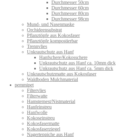
Durchmesser 50cm
Durchmesser 60cm
Durchmesser 80cm
Durchmesser 98cm
Mund- und Nasenmaske
Orchideensubstrat
Pflanztöpfe aus Kokosfaser
Pflanztöpfe kompostierbar
Trennvlies
Unkrautschutz aus Hanf
Hanfschere/Kokosschere
Unkrautschutz aus Hanf ca. 10mm dick
Unkrautschutz aus Hanf ca. 5mm dick
Unkrautschutzmatte aus Kokosfaser
Waldboden Mulchmaterial
pemmipet
Filtervlies
Filterwatte
Hamsternest/Nistmaterial
Hanfeinstreu
Hanfwolle
Kokoseinstreu
Kokosfasermatte
Kokosfaserziegel
Nagerteppiche aus Hanf