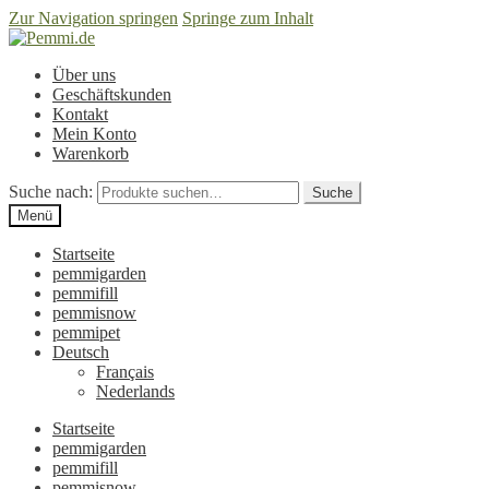
Zur Navigation springen
Springe zum Inhalt
Über uns
Geschäftskunden
Kontakt
Mein Konto
Warenkorb
Suche nach:
Suche
Menü
Startseite
pemmigarden
pemmifill
pemmisnow
pemmipet
Deutsch
Français
Nederlands
Startseite
pemmigarden
pemmifill
pemmisnow