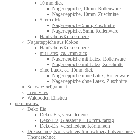
10 mm dick
Nagerteppiche, 10mm, Rollenware
Nagerteppiche, 10mm, Zuschnitte
5 mm dick
Nagerteppiche 5mm, Zuschnitte
Nagerteppiche, 5mm, Rollenware
Hanfschere/Kokosschere
Nagerteppiche aus Kokos
Hanfschere/Kokosschere
mit Latex, ca. 7mm dick
Nagerteppiche mit Latex, Rollenware
Nagerteppiche mit Latex, Zuschnitte
ohne Latex, ca. 10mm dick
Nagerteppiche ohne Latex, Rollenware
Nagerteppiche ohne Latex, Zuschnitte
Schwarztorfgranulat
Trennvlies
Waldboden Einstreu
pemmisnow
Deko-Eis
Deko- Eis, verschiedenes
Deko-Eis, Glassteine 4-10 mm, farbig
Deko-Eis, verschiedene Körnungen
Dekoschnee, Kunstschnee, Streuschnee, Pulverschnee,
Theaterschnee