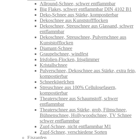
Allround-Schnee, schwer entflammbar
Big Flakes, schwer entflammbar DIN 4102 B1
Deko-Schnee aus Stärke, kompostierbar
Dekoschnee aus Kunststoffflocken
Dekoschnee, Streuschnee aus Glassand, schwer
entflammbar
Dekoschnee, Streuschnee, Pulverschnee aus
Kunststofflocken
Diamant-Schnee
Graupelschnee, windfest
Irisfolien-Flocken, Irisglimmer
Kristallschnee
Pulverschnee, Dekoschnee aus Stärke, extra fein,
kompostierbar
Schneekügelchen
Streuschnee aus 100% Cellulosefasern,
kompostierbar
Theaterschnee aus Schaumstoff, schwer
entflammbar
Theaterschnee aus Stärke, grob, Filmschnee,
Bühnenschnee, Hollywoodschnee, TV Schnee
schwer entflammbar
Zupf-Schnee, nicht entflammbar M1
Zupf-Schnee, verschiedene Sorten
Eiszapfen