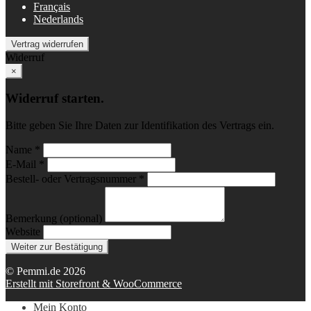
Français
Nederlands
Vertrag widerrufen
Widerruf
×
Widerruf starten.
Bitte geben Sie Ihre Daten zur Identifikation des Vertrags ein.
Name *
E-Mail *
Bestell- oder Vertragsnummer *
Bemerkung (optional)
Website
Weiter zur Bestätigung
© Pemmi.de 2026
Erstellt mit Storefront & WooCommerce
Mein Konto