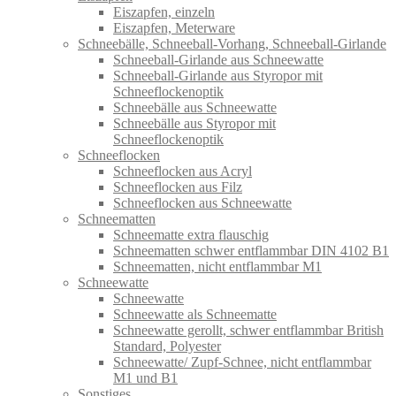
Eiszapfen, einzeln
Eiszapfen, Meterware
Schneebälle, Schneeball-Vorhang, Schneeball-Girlande
Schneeball-Girlande aus Schneewatte
Schneeball-Girlande aus Styropor mit
Schneeflockenoptik
Schneebälle aus Schneewatte
Schneebälle aus Styropor mit
Schneeflockenoptik
Schneeflocken
Schneeflocken aus Acryl
Schneeflocken aus Filz
Schneeflocken aus Schneewatte
Schneematten
Schneematte extra flauschig
Schneematten schwer entflammbar DIN 4102 B1
Schneematten, nicht entflammbar M1
Schneewatte
Schneewatte
Schneewatte als Schneematte
Schneewatte gerollt, schwer entflammbar British
Standard, Polyester
Schneewatte/ Zupf-Schnee, nicht entflammbar
M1 und B1
Sonstiges