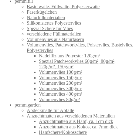
pemmifill
Bastelwatte. Füllwatte, Polyesterwatte
Faserkügelchen
Naturfüllmaterialien
Silikonisiertes Polyestervlies
Spezial Schere für Vlies
verschiedene Füllmaterialien
Volumenvlies aus Naturfasern
Volumenvlies, Patchworkvlies, Polstervlies, Bastelvlies,
Polyestervlies
Nadelfilz aus Polyester 120g/m²
Spezial Patchworkvlies 60g/m², 80g/m²,
120g/m², 150g/m²
Volumenvlies 100g/m²
Volumenvlies 150g/m²
Volumenvlies 200g/m²
Volumenvlies 300g/m²
Volumenvlies 400g/m²
Volumenvlies 80g/m²
pemmigarden
Abdeckmatte für Abfälle
Anzuchtmatten aus verschiedenen Materialien
Anzuchtmatten aus Hanf, ca. 1cm dick
Anzuchtmatten aus Kokos, ca. 7mm dick
Hanfschere/Kokosschere