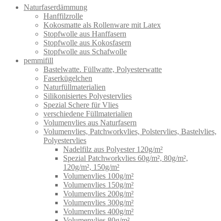
Naturfaserdämmung
Hanffilzrolle
Kokosmatte als Rollenware mit Latex
Stopfwolle aus Hanffasern
Stopfwolle aus Kokosfasern
Stopfwolle aus Schafwolle
pemmifill
Bastelwatte. Füllwatte, Polyesterwatte
Faserkügelchen
Naturfüllmaterialien
Silikonisiertes Polyestervlies
Spezial Schere für Vlies
verschiedene Füllmaterialien
Volumenvlies aus Naturfasern
Volumenvlies, Patchworkvlies, Polstervlies, Bastelvlies,
Polyestervlies
Nadelfilz aus Polyester 120g/m²
Spezial Patchworkvlies 60g/m², 80g/m²,
120g/m², 150g/m²
Volumenvlies 100g/m²
Volumenvlies 150g/m²
Volumenvlies 200g/m²
Volumenvlies 300g/m²
Volumenvlies 400g/m²
Volumenvlies 80g/m²