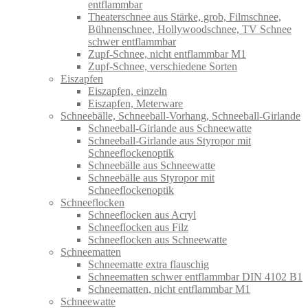
entflammbar
Theaterschnee aus Stärke, grob, Filmschnee,
Bühnenschnee, Hollywoodschnee, TV Schnee
schwer entflammbar
Zupf-Schnee, nicht entflammbar M1
Zupf-Schnee, verschiedene Sorten
Eiszapfen
Eiszapfen, einzeln
Eiszapfen, Meterware
Schneebälle, Schneeball-Vorhang, Schneeball-Girlande
Schneeball-Girlande aus Schneewatte
Schneeball-Girlande aus Styropor mit
Schneeflockenoptik
Schneebälle aus Schneewatte
Schneebälle aus Styropor mit
Schneeflockenoptik
Schneeflocken
Schneeflocken aus Acryl
Schneeflocken aus Filz
Schneeflocken aus Schneewatte
Schneematten
Schneematte extra flauschig
Schneematten schwer entflammbar DIN 4102 B1
Schneematten, nicht entflammbar M1
Schneewatte