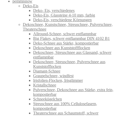
pemmisnow
Deko-Eis
Deko- Eis, verschiedenes
Deko-Eis, Glassteine 4-10 mm, farbig
Deko-Eis, verschiedene Körnungen
Dekoschnee, Kunstschnee, Streuschnee, Pulverschnee,
Theaterschnee
Allround-Schnee, schwer entflammbar
Big Flakes, schwer entflammbar DIN 4102 B1
Deko-Schnee aus Stärke, kompostierbar
Dekoschnee aus Kunststoffflocken
Dekoschnee, Streuschnee aus Glassand, schwer
entflammbar
Dekoschnee, Streuschnee, Pulverschnee aus
Kunststofflocken
Diamant-Schnee
Graupelschnee, windfest
Irisfolien-Flocken, Irisglimmer
Kristallschnee
Pulverschnee, Dekoschnee aus Stärke, extra fein,
kompostierbar
Schneekügelchen
Streuschnee aus 100% Cellulosefasern,
kompostierbar
Theaterschnee aus Schaumstoff, schwer