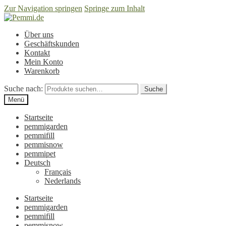
Zur Navigation springen
Springe zum Inhalt
Über uns
Geschäftskunden
Kontakt
Mein Konto
Warenkorb
Suche nach:
Suche
Menü
Startseite
pemmigarden
pemmifill
pemmisnow
pemmipet
Deutsch
Français
Nederlands
Startseite
pemmigarden
pemmifill
pemmisnow