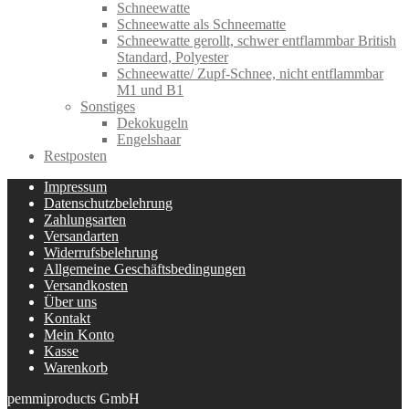
Schneewatte
Schneewatte als Schneematte
Schneewatte gerollt, schwer entflammbar British
Standard, Polyester
Schneewatte/ Zupf-Schnee, nicht entflammbar
M1 und B1
Sonstiges
Dekokugeln
Engelshaar
Restposten
Impressum
Datenschutzbelehrung
Zahlungsarten
Versandarten
Widerrufsbelehrung
Allgemeine Geschäftsbedingungen
Versandkosten
Über uns
Kontakt
Mein Konto
Kasse
Warenkorb
pemmiproducts GmbH