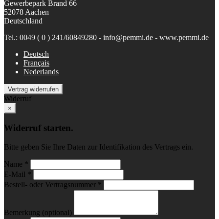
Gewerbepark Brand 66
52078 Aachen
Deutschland
Tel.: 0049 ( 0 ) 241/60849280 - info@pemmi.de - www.pemmi.de
Deutsch
Français
Nederlands
Vertrag widerrufen
Widerruf
×
Widerruf starten.
Bitte geben Sie Ihre Daten zur Identifikation des Vertrags ein.
Name *
E-Mail *
Bestell- oder Vertragsnummer *
Bemerkung (optional)