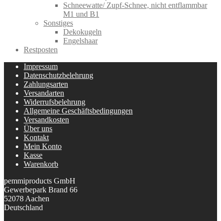
Schneewatte/ Zupf-Schnee, nicht entflammbar
M1 und B1
Sonstiges
Dekokugeln
Engelshaar
Restposten
Impressum
Datenschutzbelehrung
Zahlungsarten
Versandarten
Widerrufsbelehrung
Allgemeine Geschäftsbedingungen
Versandkosten
Über uns
Kontakt
Mein Konto
Kasse
Warenkorb
pemmiproducts GmbH
Gewerbepark Brand 66
52078 Aachen
Deutschland