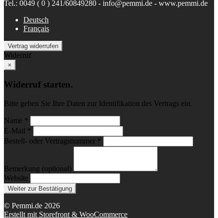
Tel.: 0049 ( 0 ) 241/60849280 - info@pemmi.de - www.pemmi.de
Deutsch
Français
Vertrag widerrufen
Widerruf
×
Widerruf starten.
Bitte geben Sie Ihre Daten zur Identifikation des Vertrags ein.
Name *
E-Mail *
Bestell- oder Vertragsnummer *
Bemerkung (optional)
Website
Weiter zur Bestätigung
© Pemmi.de 2026
Erstellt mit Storefront & WooCommerce