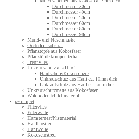
Mulchscheiben aus Kokos, ca. 7mm dick
Durchmesser 30cm
Durchmesser 40cm
Durchmesser 50cm
Durchmesser 60cm
Durchmesser 80cm
Durchmesser 98cm
Mund- und Nasenmaske
Orchideensubstrat
Pflanztöpfe aus Kokosfaser
Pflanztöpfe kompostierbar
Trennvlies
Unkrautschutz aus Hanf
Hanfschere/Kokosschere
Unkrautschutz aus Hanf ca. 10mm dick
Unkrautschutz aus Hanf ca. 5mm dick
Unkrautschutzmatte aus Kokosfaser
Waldboden Mulchmaterial
pemmipet
Filtervlies
Filterwatte
Hamsternest/Nistmaterial
Hanfeinstreu
Hanfwolle
Kokoseinstreu