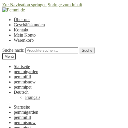
Zur Navigation springen
Springe zum Inhalt
Über uns
Geschäftskunden
Kontakt
Mein Konto
Warenkorb
Suche nach:
Suche
Menü
Startseite
pemmigarden
pemmifill
pemmisnow
pemmipet
Deutsch
Français
Startseite
pemmigarden
pemmifill
pemmisnow
pemmipet