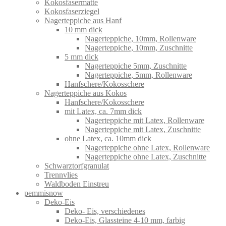
Kokosfasermatte
Kokosfaserziegel
Nagerteppiche aus Hanf
10 mm dick
Nagerteppiche, 10mm, Rollenware
Nagerteppiche, 10mm, Zuschnitte
5 mm dick
Nagerteppiche 5mm, Zuschnitte
Nagerteppiche, 5mm, Rollenware
Hanfschere/Kokosschere
Nagerteppiche aus Kokos
Hanfschere/Kokosschere
mit Latex, ca. 7mm dick
Nagerteppiche mit Latex, Rollenware
Nagerteppiche mit Latex, Zuschnitte
ohne Latex, ca. 10mm dick
Nagerteppiche ohne Latex, Rollenware
Nagerteppiche ohne Latex, Zuschnitte
Schwarztorfgranulat
Trennvlies
Waldboden Einstreu
pemmisnow
Deko-Eis
Deko- Eis, verschiedenes
Deko-Eis, Glassteine 4-10 mm, farbig