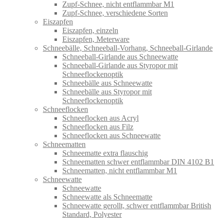
Zupf-Schnee, nicht entflammbar M1
Zupf-Schnee, verschiedene Sorten
Eiszapfen
Eiszapfen, einzeln
Eiszapfen, Meterware
Schneebälle, Schneeball-Vorhang, Schneeball-Girlande
Schneeball-Girlande aus Schneewatte
Schneeball-Girlande aus Styropor mit
Schneeflockenoptik
Schneebälle aus Schneewatte
Schneebälle aus Styropor mit
Schneeflockenoptik
Schneeflocken
Schneeflocken aus Acryl
Schneeflocken aus Filz
Schneeflocken aus Schneewatte
Schneematten
Schneematte extra flauschig
Schneematten schwer entflammbar DIN 4102 B1
Schneematten, nicht entflammbar M1
Schneewatte
Schneewatte
Schneewatte als Schneematte
Schneewatte gerollt, schwer entflammbar British
Standard, Polyester