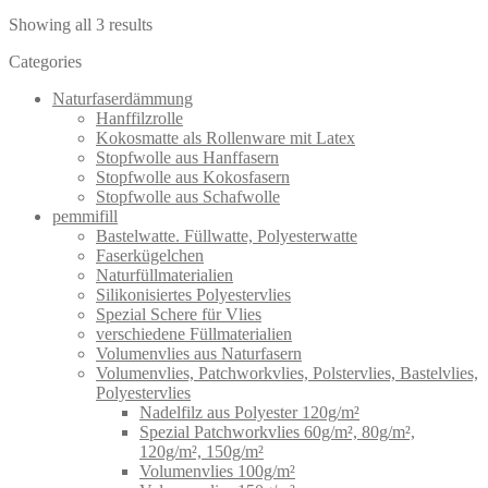
Showing all 3 results
Categories
Naturfaserdämmung
Hanffilzrolle
Kokosmatte als Rollenware mit Latex
Stopfwolle aus Hanffasern
Stopfwolle aus Kokosfasern
Stopfwolle aus Schafwolle
pemmifill
Bastelwatte. Füllwatte, Polyesterwatte
Faserkügelchen
Naturfüllmaterialien
Silikonisiertes Polyestervlies
Spezial Schere für Vlies
verschiedene Füllmaterialien
Volumenvlies aus Naturfasern
Volumenvlies, Patchworkvlies, Polstervlies, Bastelvlies,
Polyestervlies
Nadelfilz aus Polyester 120g/m²
Spezial Patchworkvlies 60g/m², 80g/m²,
120g/m², 150g/m²
Volumenvlies 100g/m²