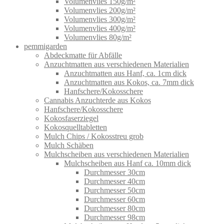
Volumenvlies 150g/m²
Volumenvlies 200g/m²
Volumenvlies 300g/m²
Volumenvlies 400g/m²
Volumenvlies 80g/m²
pemmigarden
Abdeckmatte für Abfälle
Anzuchtmatten aus verschiedenen Materialien
Anzuchtmatten aus Hanf, ca. 1cm dick
Anzuchtmatten aus Kokos, ca. 7mm dick
Hanfschere/Kokosschere
Cannabis Anzuchterde aus Kokos
Hanfschere/Kokosschere
Kokosfaserziegel
Kokosquelltabletten
Mulch Chips / Kokosstreu grob
Mulch Schäben
Mulchscheiben aus verschiedenen Materialien
Mulchscheiben aus Hanf ca. 10mm dick
Durchmesser 30cm
Durchmesser 40cm
Durchmesser 50cm
Durchmesser 60cm
Durchmesser 80cm
Durchmesser 98cm