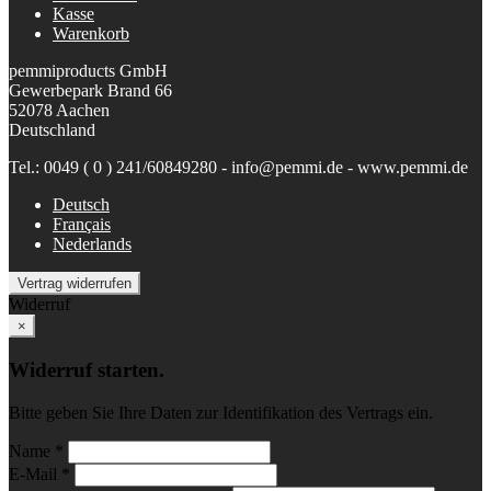
Kasse
Warenkorb
pemmiproducts GmbH
Gewerbepark Brand 66
52078 Aachen
Deutschland
Tel.: 0049 ( 0 ) 241/60849280 - info@pemmi.de - www.pemmi.de
Deutsch
Français
Nederlands
Vertrag widerrufen
Widerruf
×
Widerruf starten.
Bitte geben Sie Ihre Daten zur Identifikation des Vertrags ein.
Name *
E-Mail *