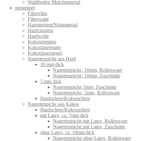
Waldboden Mulchmaterial
pemmipet
Filtervlies
Filterwatte
Hamsternest/Nistmaterial
Hanfeinstreu
Hanfwolle
Kokoseinstreu
Kokosfasermatte
Kokosfaserziegel
Nagerteppiche aus Hanf
10 mm dick
Nagerteppiche, 10mm, Rollenware
Nagerteppiche, 10mm, Zuschnitte
5 mm dick
Nagerteppiche 5mm, Zuschnitte
Nagerteppiche, 5mm, Rollenware
Hanfschere/Kokosschere
Nagerteppiche aus Kokos
Hanfschere/Kokosschere
mit Latex, ca. 7mm dick
Nagerteppiche mit Latex, Rollenware
Nagerteppiche mit Latex, Zuschnitte
ohne Latex, ca. 10mm dick
Nagerteppiche ohne Latex, Rollenware