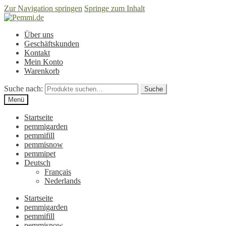
Zur Navigation springen
Springe zum Inhalt
Über uns
Geschäftskunden
Kontakt
Mein Konto
Warenkorb
Suche nach:
Suche
Menü
Startseite
pemmigarden
pemmifill
pemmisnow
pemmipet
Deutsch
Français
Nederlands
Startseite
pemmigarden
pemmifill
pemmisnow