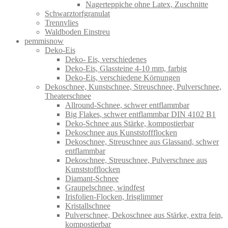
Nagerteppiche ohne Latex, Zuschnitte
Schwarztorfgranulat
Trennvlies
Waldboden Einstreu
pemmisnow
Deko-Eis
Deko- Eis, verschiedenes
Deko-Eis, Glassteine 4-10 mm, farbig
Deko-Eis, verschiedene Körnungen
Dekoschnee, Kunstschnee, Streuschnee, Pulverschnee,
Theaterschnee
Allround-Schnee, schwer entflammbar
Big Flakes, schwer entflammbar DIN 4102 B1
Deko-Schnee aus Stärke, kompostierbar
Dekoschnee aus Kunststoffflocken
Dekoschnee, Streuschnee aus Glassand, schwer
entflammbar
Dekoschnee, Streuschnee, Pulverschnee aus
Kunststofflocken
Diamant-Schnee
Graupelschnee, windfest
Irisfolien-Flocken, Irisglimmer
Kristallschnee
Pulverschnee, Dekoschnee aus Stärke, extra fein,
kompostierbar