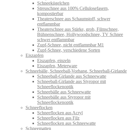
Schneekügelchen
Streuschnee aus 100% Cellulosefasern,
kompostierbar
Theaterschnee aus Schaumstoff, schwer
entflammbar
Theaterschnee aus Stärke, grob, Filmschnee,
Bühnenschnee, Hollywoodschnee, TV Schnee
schwer entflammbar
Zupf-Schnee, nicht entflammbar M1
Zupf-Schnee, verschiedene Sorten
Eiszapfen
Eiszapfen, einzeln
Eiszapfen, Meterware
Schneebälle, Schneeball-Vorhang, Schneeball-Girlande
Schneeball-Girlande aus Schneewatte
Schneeball-Girlande aus Styropor mit
Schneeflockenoptik
Schneebälle aus Schneewatte
Schneebälle aus Styropor mit
Schneeflockenoptik
Schneeflocken
Schneeflocken aus Acryl
Schneeflocken aus Filz
Schneeflocken aus Schneewatte
Schneematten