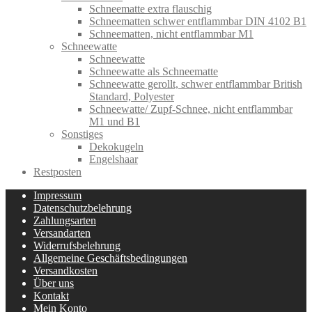
Schneematte extra flauschig
Schneematten schwer entflammbar DIN 4102 B1
Schneematten, nicht entflammbar M1
Schneewatte
Schneewatte
Schneewatte als Schneematte
Schneewatte gerollt, schwer entflammbar British
Standard, Polyester
Schneewatte/ Zupf-Schnee, nicht entflammbar
M1 und B1
Sonstiges
Dekokugeln
Engelshaar
Restposten
Impressum
Datenschutzbelehrung
Zahlungsarten
Versandarten
Widerrufsbelehrung
Allgemeine Geschäftsbedingungen
Versandkosten
Über uns
Kontakt
Mein Konto