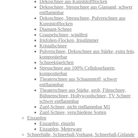
Dekoschnee aus Kunststoffflocken
Dekoschnee, Streuschnee aus Glassand, schwer
entflammbar
Dekoschnee, Streuschnee, Pulverschnee aus
Kunststofflocken
Diamant-Schnee
Graupelschnee, windfest
Irisfolien-Flocken, Irisglimmer
Kristallschnee
Pulverschnee, Dekoschnee aus Stärke, extra fein,
kompostierbar
Schneekügelchen
Streuschnee aus 100% Cellulosefasern,
kompostierbar
Theaterschnee aus Schaumstoff, schwer
entflammbar
Theaterschnee aus Stärke, grob, Filmschnee,
Bühnenschnee, Hollywoodschnee, TV Schnee
schwer entflammbar
Zupf-Schnee, nicht entflammbar M1
Zupf-Schnee, verschiedene Sorten
Eiszapfen
Eiszapfen, einzeln
Eiszapfen, Meterware
Schneebälle, Schneeball-Vorhang, Schneeball-Girlande