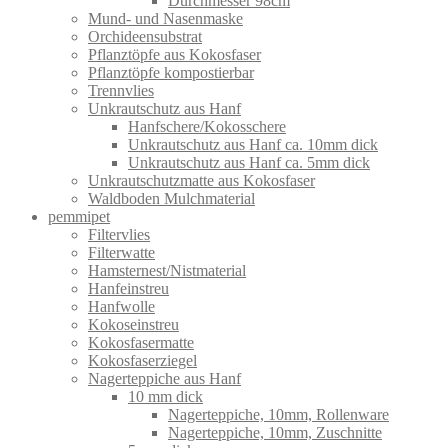
Durchmesser 98cm
Mund- und Nasenmaske
Orchideensubstrat
Pflanztöpfe aus Kokosfaser
Pflanztöpfe kompostierbar
Trennvlies
Unkrautschutz aus Hanf
Hanfschere/Kokosschere
Unkrautschutz aus Hanf ca. 10mm dick
Unkrautschutz aus Hanf ca. 5mm dick
Unkrautschutzmatte aus Kokosfaser
Waldboden Mulchmaterial
pemmipet
Filtervlies
Filterwatte
Hamsternest/Nistmaterial
Hanfeinstreu
Hanfwolle
Kokoseinstreu
Kokosfasermatte
Kokosfaserziegel
Nagerteppiche aus Hanf
10 mm dick
Nagerteppiche, 10mm, Rollenware
Nagerteppiche, 10mm, Zuschnitte