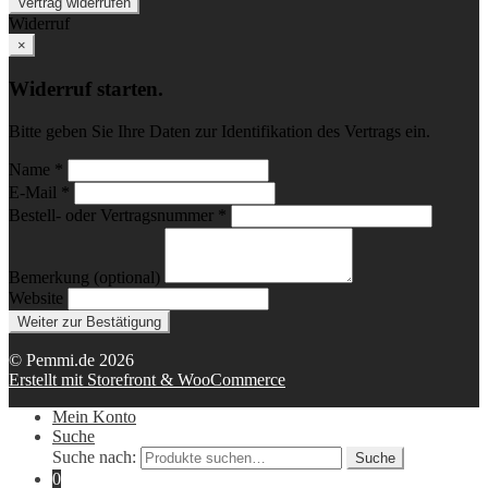
Vertrag widerrufen
Widerruf
×
Widerruf starten.
Bitte geben Sie Ihre Daten zur Identifikation des Vertrags ein.
Name *
E-Mail *
Bestell- oder Vertragsnummer *
Bemerkung (optional)
Website
Weiter zur Bestätigung
© Pemmi.de 2026
Erstellt mit Storefront & WooCommerce
Mein Konto
Suche
Suche nach:
Suche
0