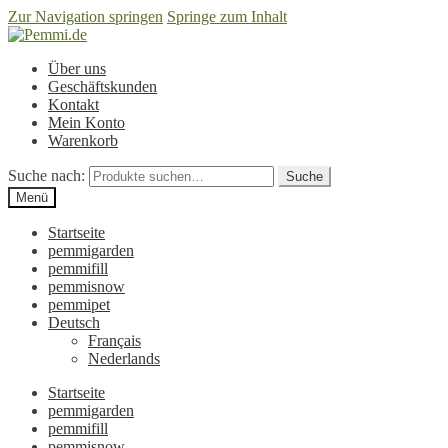
Zur Navigation springen
Springe zum Inhalt
Über uns
Geschäftskunden
Kontakt
Mein Konto
Warenkorb
Suche nach:
Suche
Menü
Startseite
pemmigarden
pemmifill
pemmisnow
pemmipet
Deutsch
Français
Nederlands
Startseite
pemmigarden
pemmifill
pemmisnow