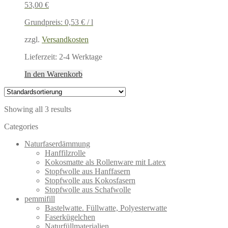
53,00
€
Grundpreis:
0,53
€
/
l
zzgl.
Versandkosten
Lieferzeit:
2-4 Werktage
In den Warenkorb
Showing all 3 results
Categories
Naturfaserdämmung
Hanffilzrolle
Kokosmatte als Rollenware mit Latex
Stopfwolle aus Hanffasern
Stopfwolle aus Kokosfasern
Stopfwolle aus Schafwolle
pemmifill
Bastelwatte. Füllwatte, Polyesterwatte
Faserkügelchen
Naturfüllmaterialien