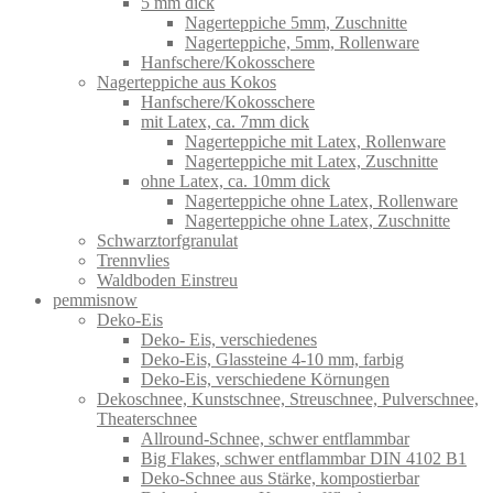
5 mm dick
Nagerteppiche 5mm, Zuschnitte
Nagerteppiche, 5mm, Rollenware
Hanfschere/Kokosschere
Nagerteppiche aus Kokos
Hanfschere/Kokosschere
mit Latex, ca. 7mm dick
Nagerteppiche mit Latex, Rollenware
Nagerteppiche mit Latex, Zuschnitte
ohne Latex, ca. 10mm dick
Nagerteppiche ohne Latex, Rollenware
Nagerteppiche ohne Latex, Zuschnitte
Schwarztorfgranulat
Trennvlies
Waldboden Einstreu
pemmisnow
Deko-Eis
Deko- Eis, verschiedenes
Deko-Eis, Glassteine 4-10 mm, farbig
Deko-Eis, verschiedene Körnungen
Dekoschnee, Kunstschnee, Streuschnee, Pulverschnee,
Theaterschnee
Allround-Schnee, schwer entflammbar
Big Flakes, schwer entflammbar DIN 4102 B1
Deko-Schnee aus Stärke, kompostierbar