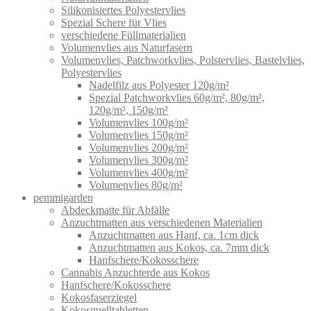
Silikonisiertes Polyestervlies
Spezial Schere für Vlies
verschiedene Füllmaterialien
Volumenvlies aus Naturfasern
Volumenvlies, Patchworkvlies, Polstervlies, Bastelvlies,
Polyestervlies
Nadelfilz aus Polyester 120g/m²
Spezial Patchworkvlies 60g/m², 80g/m²,
120g/m², 150g/m²
Volumenvlies 100g/m²
Volumenvlies 150g/m²
Volumenvlies 200g/m²
Volumenvlies 300g/m²
Volumenvlies 400g/m²
Volumenvlies 80g/m²
pemmigarden
Abdeckmatte für Abfälle
Anzuchtmatten aus verschiedenen Materialien
Anzuchtmatten aus Hanf, ca. 1cm dick
Anzuchtmatten aus Kokos, ca. 7mm dick
Hanfschere/Kokosschere
Cannabis Anzuchterde aus Kokos
Hanfschere/Kokosschere
Kokosfaserziegel
Kokosquelltabletten