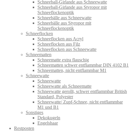
Schneeball-Girlande aus Schneewatte
Schneeball-Girlande aus Styropor mit
Schneeflockenoptik
Schneebälle aus Schneewatte
Schneebälle aus Styropor mit
Schneeflockenoptik
Schneeflocken
Schneeflocken aus Acryl
Schneeflocken aus Filz
Schneeflocken aus Schneewatte
Schneematten
Schneematte extra flauschig
Schneematten schwer entflammbar DIN 4102 B1
Schneematten, nicht entflammbar M1
Schneewatte
Schneewatte
Schneewatte als Schneematte
Schneewatte gerollt, schwer entflammbar British
Standard, Polyester
Schneewatte/ Zupf-Schnee, nicht entflammbar
M1 und B1
Sonstiges
Dekokugeln
Engelshaar
Restposten