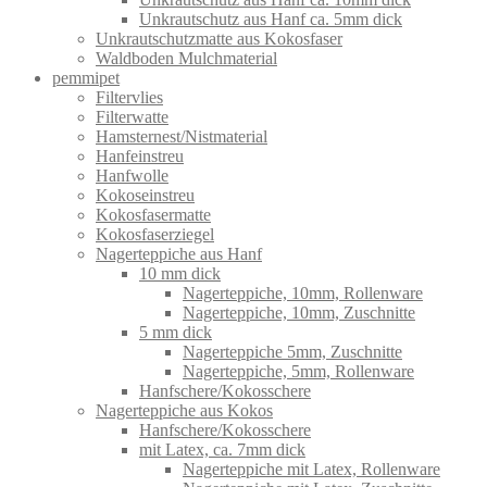
Unkrautschutz aus Hanf ca. 5mm dick
Unkrautschutzmatte aus Kokosfaser
Waldboden Mulchmaterial
pemmipet
Filtervlies
Filterwatte
Hamsternest/Nistmaterial
Hanfeinstreu
Hanfwolle
Kokoseinstreu
Kokosfasermatte
Kokosfaserziegel
Nagerteppiche aus Hanf
10 mm dick
Nagerteppiche, 10mm, Rollenware
Nagerteppiche, 10mm, Zuschnitte
5 mm dick
Nagerteppiche 5mm, Zuschnitte
Nagerteppiche, 5mm, Rollenware
Hanfschere/Kokosschere
Nagerteppiche aus Kokos
Hanfschere/Kokosschere
mit Latex, ca. 7mm dick
Nagerteppiche mit Latex, Rollenware