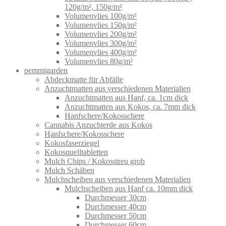
120g/m², 150g/m²
Volumenvlies 100g/m²
Volumenvlies 150g/m²
Volumenvlies 200g/m²
Volumenvlies 300g/m²
Volumenvlies 400g/m²
Volumenvlies 80g/m²
pemmigarden
Abdeckmatte für Abfälle
Anzuchtmatten aus verschiedenen Materialien
Anzuchtmatten aus Hanf, ca. 1cm dick
Anzuchtmatten aus Kokos, ca. 7mm dick
Hanfschere/Kokosschere
Cannabis Anzuchterde aus Kokos
Hanfschere/Kokosschere
Kokosfaserziegel
Kokosquelltabletten
Mulch Chips / Kokosstreu grob
Mulch Schäben
Mulchscheiben aus verschiedenen Materialien
Mulchscheiben aus Hanf ca. 10mm dick
Durchmesser 30cm
Durchmesser 40cm
Durchmesser 50cm
Durchmesser 60cm