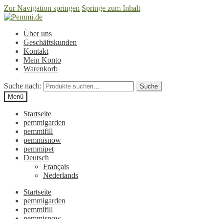
Zur Navigation springen
Springe zum Inhalt
Über uns
Geschäftskunden
Kontakt
Mein Konto
Warenkorb
Suche nach:
Suche
Menü
Startseite
pemmigarden
pemmifill
pemmisnow
pemmipet
Deutsch
Français
Nederlands
Startseite
pemmigarden
pemmifill
pemmisnow