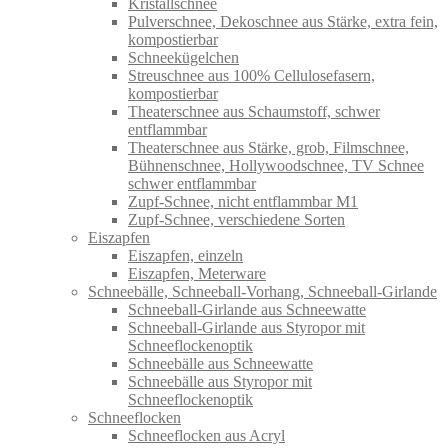
Kristallschnee
Pulverschnee, Dekoschnee aus Stärke, extra fein,
kompostierbar
Schneekügelchen
Streuschnee aus 100% Cellulosefasern,
kompostierbar
Theaterschnee aus Schaumstoff, schwer
entflammbar
Theaterschnee aus Stärke, grob, Filmschnee,
Bühnenschnee, Hollywoodschnee, TV Schnee
schwer entflammbar
Zupf-Schnee, nicht entflammbar M1
Zupf-Schnee, verschiedene Sorten
Eiszapfen
Eiszapfen, einzeln
Eiszapfen, Meterware
Schneebälle, Schneeball-Vorhang, Schneeball-Girlande
Schneeball-Girlande aus Schneewatte
Schneeball-Girlande aus Styropor mit
Schneeflockenoptik
Schneebälle aus Schneewatte
Schneebälle aus Styropor mit
Schneeflockenoptik
Schneeflocken
Schneeflocken aus Acryl