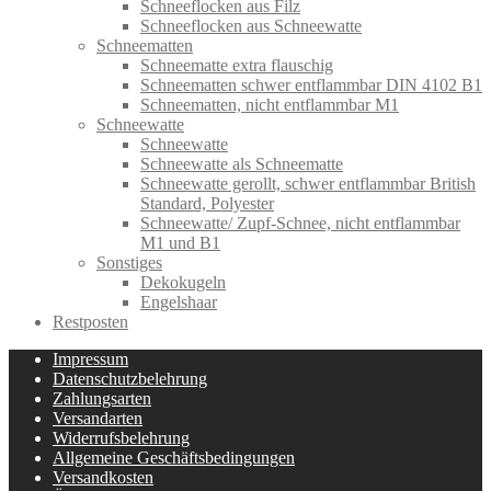
Schneeflocken aus Filz
Schneeflocken aus Schneewatte
Schneematten
Schneematte extra flauschig
Schneematten schwer entflammbar DIN 4102 B1
Schneematten, nicht entflammbar M1
Schneewatte
Schneewatte
Schneewatte als Schneematte
Schneewatte gerollt, schwer entflammbar British
Standard, Polyester
Schneewatte/ Zupf-Schnee, nicht entflammbar
M1 und B1
Sonstiges
Dekokugeln
Engelshaar
Restposten
Impressum
Datenschutzbelehrung
Zahlungsarten
Versandarten
Widerrufsbelehrung
Allgemeine Geschäftsbedingungen
Versandkosten