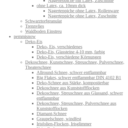
Nagerteppiche mit Latex, Zuschnitte
ohne Latex, ca. 10mm dick
Nagerteppiche ohne Latex, Rollenware
Nagerteppiche ohne Latex, Zuschnitte
Schwarztorfgranulat
Trennvlies
Waldboden Einstreu
pemmisnow
Deko-Eis
Deko- Eis, verschiedenes
Deko-Eis, Glassteine 4-10 mm, farbig
Deko-Eis, verschiedene Körnungen
Dekoschnee, Kunstschnee, Streuschnee, Pulverschnee,
Theaterschnee
Allround-Schnee, schwer entflammbar
Big Flakes, schwer entflammbar DIN 4102 B1
Deko-Schnee aus Stärke, kompostierbar
Dekoschnee aus Kunststoffflocken
Dekoschnee, Streuschnee aus Glassand, schwer
entflammbar
Dekoschnee, Streuschnee, Pulverschnee aus
Kunststofflocken
Diamant-Schnee
Graupelschnee, windfest
Irisfolien-Flocken, Irisglimmer