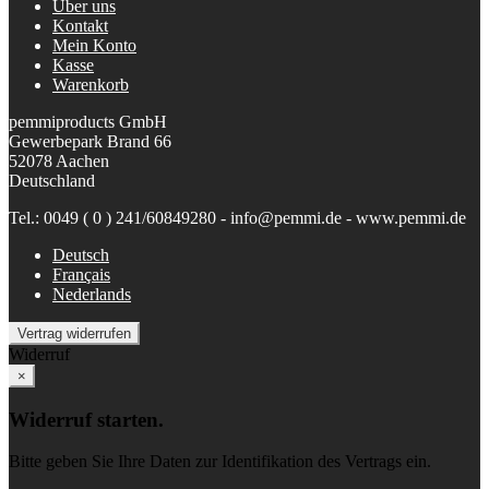
Über uns
Kontakt
Mein Konto
Kasse
Warenkorb
pemmiproducts GmbH
Gewerbepark Brand 66
52078 Aachen
Deutschland
Tel.: 0049 ( 0 ) 241/60849280 - info@pemmi.de - www.pemmi.de
Deutsch
Français
Nederlands
Vertrag widerrufen
Widerruf
×
Widerruf starten.
Bitte geben Sie Ihre Daten zur Identifikation des Vertrags ein.