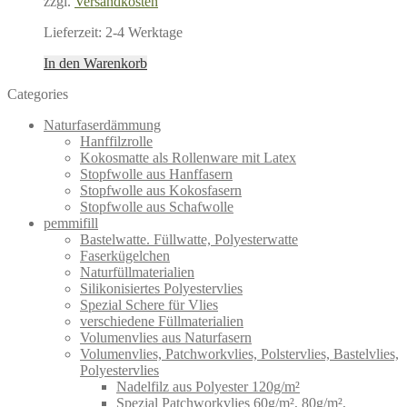
zzgl.
Versandkosten
Lieferzeit:
2-4 Werktage
In den Warenkorb
Categories
Naturfaserdämmung
Hanffilzrolle
Kokosmatte als Rollenware mit Latex
Stopfwolle aus Hanffasern
Stopfwolle aus Kokosfasern
Stopfwolle aus Schafwolle
pemmifill
Bastelwatte. Füllwatte, Polyesterwatte
Faserkügelchen
Naturfüllmaterialien
Silikonisiertes Polyestervlies
Spezial Schere für Vlies
verschiedene Füllmaterialien
Volumenvlies aus Naturfasern
Volumenvlies, Patchworkvlies, Polstervlies, Bastelvlies,
Polyestervlies
Nadelfilz aus Polyester 120g/m²
Spezial Patchworkvlies 60g/m², 80g/m²,