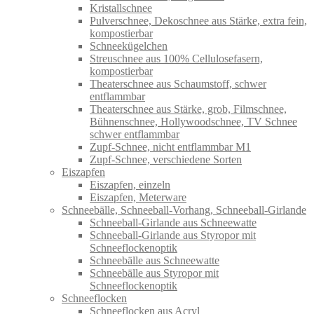
Kristallschnee
Pulverschnee, Dekoschnee aus Stärke, extra fein,
kompostierbar
Schneekügelchen
Streuschnee aus 100% Cellulosefasern,
kompostierbar
Theaterschnee aus Schaumstoff, schwer
entflammbar
Theaterschnee aus Stärke, grob, Filmschnee,
Bühnenschnee, Hollywoodschnee, TV Schnee
schwer entflammbar
Zupf-Schnee, nicht entflammbar M1
Zupf-Schnee, verschiedene Sorten
Eiszapfen
Eiszapfen, einzeln
Eiszapfen, Meterware
Schneebälle, Schneeball-Vorhang, Schneeball-Girlande
Schneeball-Girlande aus Schneewatte
Schneeball-Girlande aus Styropor mit
Schneeflockenoptik
Schneebälle aus Schneewatte
Schneebälle aus Styropor mit
Schneeflockenoptik
Schneeflocken
Schneeflocken aus Acryl