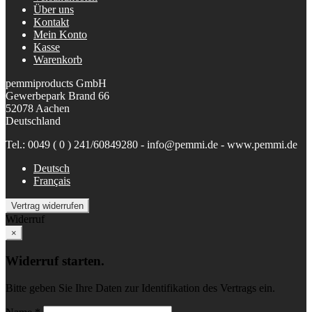
Über uns
Kontakt
Mein Konto
Kasse
Warenkorb
pemmiproducts GmbH
Gewerbepark Brand 66
52078 Aachen
Deutschland
Tel.: 0049 ( 0 ) 241/60849280 - info@pemmi.de - www.pemmi.de
Deutsch
Français
Vertrag widerrufen
Widerruf
×
Widerruf starten.
Bitte geben Sie Ihre Daten zur Identifikation des Vertrags ein.