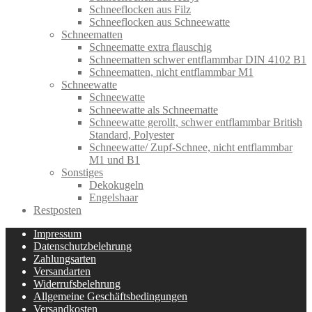
Schneeflocken aus Filz
Schneeflocken aus Schneewatte
Schneematten
Schneematte extra flauschig
Schneematten schwer entflammbar DIN 4102 B1
Schneematten, nicht entflammbar M1
Schneewatte
Schneewatte
Schneewatte als Schneematte
Schneewatte gerollt, schwer entflammbar British
Standard, Polyester
Schneewatte/ Zupf-Schnee, nicht entflammbar
M1 und B1
Sonstiges
Dekokugeln
Engelshaar
Restposten
Impressum
Datenschutzbelehrung
Zahlungsarten
Versandarten
Widerrufsbelehrung
Allgemeine Geschäftsbedingungen
Versandkosten