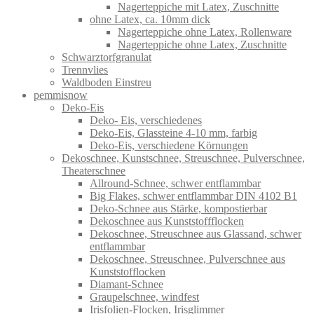
Nagerteppiche mit Latex, Zuschnitte
ohne Latex, ca. 10mm dick
Nagerteppiche ohne Latex, Rollenware
Nagerteppiche ohne Latex, Zuschnitte
Schwarztorfgranulat
Trennvlies
Waldboden Einstreu
pemmisnow
Deko-Eis
Deko- Eis, verschiedenes
Deko-Eis, Glassteine 4-10 mm, farbig
Deko-Eis, verschiedene Körnungen
Dekoschnee, Kunstschnee, Streuschnee, Pulverschnee,
Theaterschnee
Allround-Schnee, schwer entflammbar
Big Flakes, schwer entflammbar DIN 4102 B1
Deko-Schnee aus Stärke, kompostierbar
Dekoschnee aus Kunststoffflocken
Dekoschnee, Streuschnee aus Glassand, schwer
entflammbar
Dekoschnee, Streuschnee, Pulverschnee aus
Kunststofflocken
Diamant-Schnee
Graupelschnee, windfest
Irisfolien-Flocken, Irisglimmer