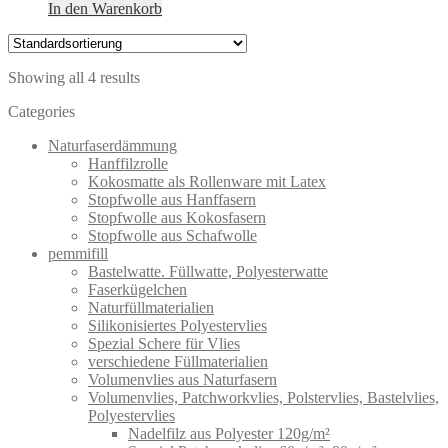
In den Warenkorb
Showing all 4 results
Categories
Naturfaserdämmung
Hanffilzrolle
Kokosmatte als Rollenware mit Latex
Stopfwolle aus Hanffasern
Stopfwolle aus Kokosfasern
Stopfwolle aus Schafwolle
pemmifill
Bastelwatte. Füllwatte, Polyesterwatte
Faserkügelchen
Naturfüllmaterialien
Silikonisiertes Polyestervlies
Spezial Schere für Vlies
verschiedene Füllmaterialien
Volumenvlies aus Naturfasern
Volumenvlies, Patchworkvlies, Polstervlies, Bastelvlies,
Polyestervlies
Nadelfilz aus Polyester 120g/m²