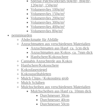
Spezial Patchworkvlies 60g/m², 80g/m²,
120g/m², 150g/m²
Volumenvlies 100g/m²
Volumenvlies 150g/m²
Volumenvlies 200g/m²
Volumenvlies 300g/m²
Volumenvlies 400g/m²
Volumenvlies 80g/m²
pemmigarden
Abdeckmatte für Abfälle
Anzuchtmatten aus verschiedenen Materialien
Anzuchtmatten aus Hanf, ca. 1cm dick
Anzuchtmatten aus Kokos, ca. 7mm dick
Hanfschere/Kokosschere
Cannabis Anzuchterde aus Kokos
Hanfschere/Kokosschere
Kokosfaserziegel
Kokosquelltabletten
Mulch Chips / Kokosstreu grob
Mulch Schäben
Mulchscheiben aus verschiedenen Materialien
Mulchscheiben aus Hanf ca. 10mm dick
Durchmesser 30cm
Durchmesser 40cm
Durchmesser 50cm