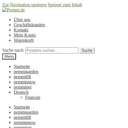
Zur Navigation springen
Springe zum Inhalt
Über uns
Geschäftskunden
Kontakt
Mein Konto
Warenkorb
Suche nach:
Suche
Menü
Startseite
pemmigarden
pemmifill
pemmisnow
pemmipet
Deutsch
Français
Startseite
pemmigarden
pemmifill
pemmisnow
pemmipet