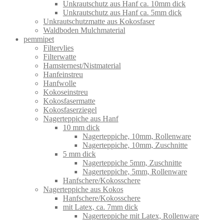
Unkrautschutz aus Hanf ca. 10mm dick
Unkrautschutz aus Hanf ca. 5mm dick
Unkrautschutzmatte aus Kokosfaser
Waldboden Mulchmaterial
pemmipet
Filtervlies
Filterwatte
Hamsternest/Nistmaterial
Hanfeinstreu
Hanfwolle
Kokoseinstreu
Kokosfasermatte
Kokosfaserziegel
Nagerteppiche aus Hanf
10 mm dick
Nagerteppiche, 10mm, Rollenware
Nagerteppiche, 10mm, Zuschnitte
5 mm dick
Nagerteppiche 5mm, Zuschnitte
Nagerteppiche, 5mm, Rollenware
Hanfschere/Kokosschere
Nagerteppiche aus Kokos
Hanfschere/Kokosschere
mit Latex, ca. 7mm dick
Nagerteppiche mit Latex, Rollenware