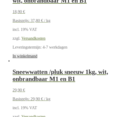
wit, onbrandbaar M1 en B1
18,90
€
Basisprijs:
37,80
€
/
kg
incl. 19% VAT
zzgl.
Versandkosten
Leveringstermijn:
4-7 werkdagen
In winkelmand
Sneewwatten /pluk sneeuw 1kg, wit,
onbrandbaar M1 en B1
29,90
€
Basisprijs:
29,90
€
/
kg
incl. 19% VAT
zzgl.
Versandkosten