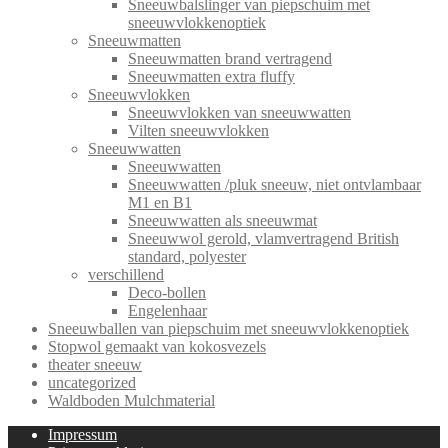
Sneeuwbalslinger van piepschuim met
sneeuwvlokkenoptiek
Sneeuwmatten
Sneeuwmatten brand vertragend
Sneeuwmatten extra fluffy
Sneeuwvlokken
Sneeuwvlokken van sneeuwwatten
Vilten sneeuwvlokken
Sneeuwwatten
Sneeuwwatten
Sneeuwwatten /pluk sneeuw, niet ontvlambaar
M1 en B1
Sneeuwwatten als sneeuwmat
Sneeuwwol gerold, vlamvertragend British
standard, polyester
verschillend
Deco-bollen
Engelenhaar
Sneeuwballen van piepschuim met sneeuwvlokkenoptiek
Stopwol gemaakt van kokosvezels
theater sneeuw
uncategorized
Waldboden Mulchmaterial
Impressum