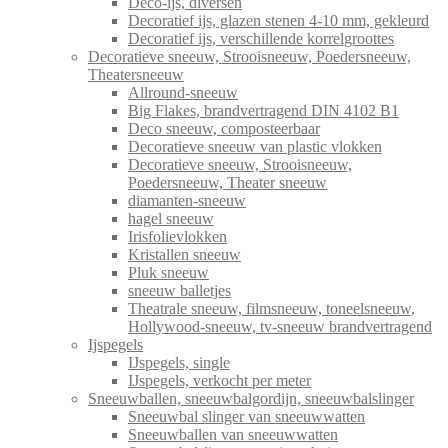
Deco-ijs, diversen
Decoratief ijs, glazen stenen 4-10 mm, gekleurd
Decoratief ijs, verschillende korrelgroottes
Decoratieve sneeuw, Strooisneeuw, Poedersneeuw,
Theatersneeuw
Allround-sneeuw
Big Flakes, brandvertragend DIN 4102 B1
Deco sneeuw, composteerbaar
Decoratieve sneeuw van plastic vlokken
Decoratieve sneeuw, Strooisneeuw,
Poedersneeuw, Theater sneeuw
diamanten-sneeuw
hagel sneeuw
Irisfolievlokken
Kristallen sneeuw
Pluk sneeuw
sneeuw balletjes
Theatrale sneeuw, filmsneeuw, toneelsneeuw,
Hollywood-sneeuw, tv-sneeuw brandvertragend
Ijspegels
IJspegels, single
IJspegels, verkocht per meter
Sneeuwballen, sneeuwbalgordijn, sneeuwbalslinger
Sneeuwbal slinger van sneeuwwatten
Sneeuwballen van sneeuwwatten