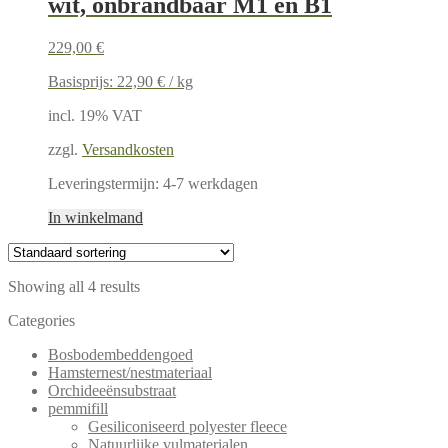
wit, onbrandbaar M1 en B1
229,00
€
Basisprijs:
22,90
€
/
kg
incl. 19% VAT
zzgl.
Versandkosten
Leveringstermijn:
4-7 werkdagen
In winkelmand
Showing all 4 results
Categories
Bosbodembeddengoed
Hamsternest/nestmateriaal
Orchideeënsubstraat
pemmifill
Gesiliconiseerd polyester fleece
Natuurlijke vulmaterialen