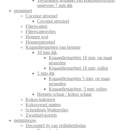
Teeltmatten gemaakt van kokosnootvezels,
ongeveer 7 mm dik
pemmipet
Coconut strooisel
Coconut strooisel
Filterwatten
Filterwattenvlies
Hennep wol
Hennepstrooisel
Knaagdiertapijten van hennep
10 mm dik
Knaagdiertapijten 10 mm, op maat
gesneden
Knaagdiertapijten 10 mm, rollen
5 mm dik
Knaagdiertapijten 5 mm, op maat
gesneden
Knaagdiertapijten, 5 mm, rollen
Hennep schaar / kokos schaar
Kokos-baksteen
Kokosvezel matten
Scheidings-Wattenvlies
Zwartturf-korrels
pemmisnow
Decoratief ijs van veiligheidsglas