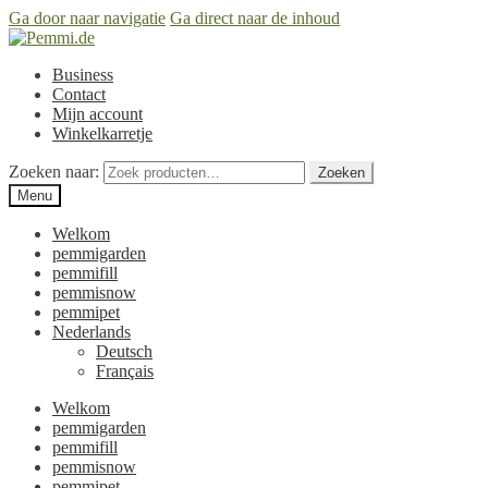
Ga door naar navigatie
Ga direct naar de inhoud
Business
Contact
Mijn account
Winkelkarretje
Zoeken naar:
Zoeken
Menu
Welkom
pemmigarden
pemmifill
pemmisnow
pemmipet
Nederlands
Deutsch
Français
Welkom
pemmigarden
pemmifill
pemmisnow
pemmipet