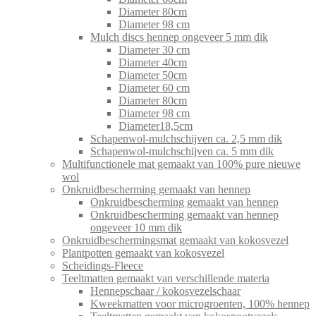
Diameter 80cm
Diameter 98 cm
Mulch discs hennep ongeveer 5 mm dik
Diameter 30 cm
Diameter 40cm
Diameter 50cm
Diameter 60 cm
Diameter 80cm
Diameter 98 cm
Diameter18,5cm
Schapenwol-mulchschijven ca. 2,5 mm dik
Schapenwol-mulchschijven ca. 5 mm dik
Multifunctionele mat gemaakt van 100% pure nieuwe
wol
Onkruidbescherming gemaakt van hennep
Onkruidbescherming gemaakt van hennep
Onkruidbescherming gemaakt van hennep
ongeveer 10 mm dik
Onkruidbeschermingsmat gemaakt van kokosvezel
Plantpotten gemaakt van kokosvezel
Scheidings-Fleece
Teeltmatten gemaakt van verschillende materia
Hennepschaar / kokosvezelschaar
Kweekmatten voor microgroenten, 100% hennep