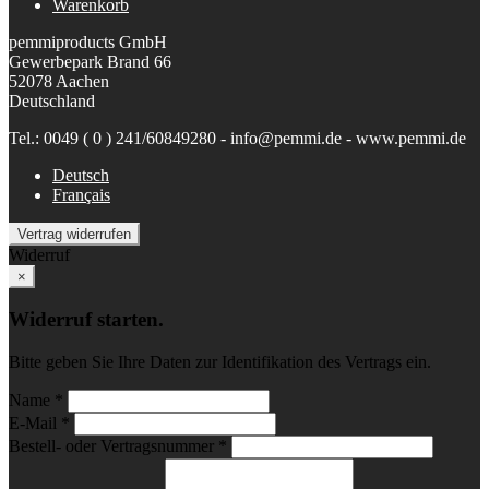
Warenkorb
pemmiproducts GmbH
Gewerbepark Brand 66
52078 Aachen
Deutschland
Tel.: 0049 ( 0 ) 241/60849280 - info@pemmi.de - www.pemmi.de
Deutsch
Français
Vertrag widerrufen
Widerruf
×
Widerruf starten.
Bitte geben Sie Ihre Daten zur Identifikation des Vertrags ein.
Name *
E-Mail *
Bestell- oder Vertragsnummer *