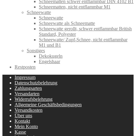
Schneematten schwer entflammbar DIN 4102 B1
Schneematten, nicht entflammbar M1
Schneewatte
Schneewatte
Schneewatte als Schneematte
Schneewatte gerollt, schwer entflammbar British
Standard, Polyester
Schneewatte/ Zupf-Schnee, nicht entflammbar
M1 und B1
Sonstiges
Dekokugeln
Engelshaar
Restposten
Impressum
Datenschutzbelehrung
Zahlungsarten
Versandarten
Widerrufsbelehrung
Allgemeine Geschäftsbedingungen
Versandkosten
Über uns
Kontakt
Mein Konto
Kasse