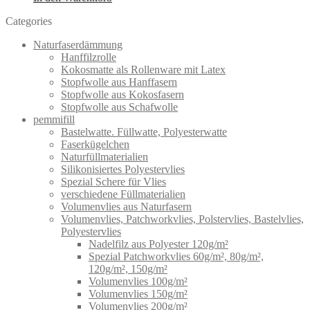
Categories
Naturfaserdämmung
Hanffilzrolle
Kokosmatte als Rollenware mit Latex
Stopfwolle aus Hanffasern
Stopfwolle aus Kokosfasern
Stopfwolle aus Schafwolle
pemmifill
Bastelwatte. Füllwatte, Polyesterwatte
Faserkügelchen
Naturfüllmaterialien
Silikonisiertes Polyestervlies
Spezial Schere für Vlies
verschiedene Füllmaterialien
Volumenvlies aus Naturfasern
Volumenvlies, Patchworkvlies, Polstervlies, Bastelvlies,
Polyestervlies
Nadelfilz aus Polyester 120g/m²
Spezial Patchworkvlies 60g/m², 80g/m²,
120g/m², 150g/m²
Volumenvlies 100g/m²
Volumenvlies 150g/m²
Volumenvlies 200g/m²