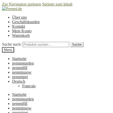
Zur Navigation springen
Springe zum Inhalt
Über uns
Geschäftskunden
Kontakt
Mein Konto
Warenkorb
Suche nach:
Suche
Menü
Startseite
pemmigarden
pemmifill
pemmisnow
pemmipet
Deutsch
Français
Startseite
pemmigarden
pemmifill
pemmisnow
pemmipet