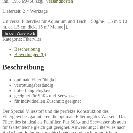
inkl. 19% MwSt.
zzgl.
Versandkosten
Lieferzeit:
2-4 Werktage
Universal Filtervlies für Aquarium und Teich, 150g/m², 1,5 m x 10
m, ca.1,5 cm dick, 15 m² Menge
In den Warenkorb
Kategorie:
Filtervlies
Beschreibung
Bewertungen (0)
Beschreibung
optimale Filterfähigkeit
verrottungsbeständig
hohe Langlebigkeit
geeignet für Süß,- und Seewasser
für individuellen Zuschnitt geeignet
Der Spezial-Vliesstoff und die perfekte Konstruktion des
Filtergewebes garantieren die optimale Filterung des Wassers. Das
Filtervlies ist ideal als Feinfilter. Für Süß,- und Seewasser als auch
für Gartenteiche gleich gut geeignet. Anwendung: Filtervlies nach
Bedarf und Filtertyp zurechtschneiden und nach gründlichem