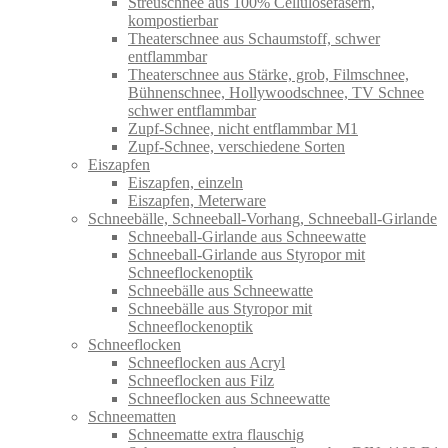
Streuschnee aus 100% Cellulosefasern,
kompostierbar
Theaterschnee aus Schaumstoff, schwer
entflammbar
Theaterschnee aus Stärke, grob, Filmschnee,
Bühnenschnee, Hollywoodschnee, TV Schnee
schwer entflammbar
Zupf-Schnee, nicht entflammbar M1
Zupf-Schnee, verschiedene Sorten
Eiszapfen
Eiszapfen, einzeln
Eiszapfen, Meterware
Schneebälle, Schneeball-Vorhang, Schneeball-Girlande
Schneeball-Girlande aus Schneewatte
Schneeball-Girlande aus Styropor mit
Schneeflockenoptik
Schneebälle aus Schneewatte
Schneebälle aus Styropor mit
Schneeflockenoptik
Schneeflocken
Schneeflocken aus Acryl
Schneeflocken aus Filz
Schneeflocken aus Schneewatte
Schneematten
Schneematte extra flauschig