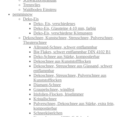
Schwarztorfgranulat
Trennvlies
Waldboden Einstreu
pemmisnow
Deko-Eis
Deko- Eis, verschiedenes
Deko-Eis, Glassteine 4-10 mm, farbig
Deko-Eis, verschiedene Körnungen
Dekoschnee, Kunstschnee, Streuschnee, Pulverschnee,
Theaterschnee
Allround-Schnee, schwer entflammbar
Big Flakes, schwer entflammbar DIN 4102 B1
Deko-Schnee aus Stärke, kompostierbar
Dekoschnee aus Kunststoffflocken
Dekoschnee, Streuschnee aus Glassand, schwer
entflammbar
Dekoschnee, Streuschnee, Pulverschnee aus
Kunststofflocken
Diamant-Schnee
Graupelschnee, windfest
Irisfolien-Flocken, Irisglimmer
Kristallschnee
Pulverschnee, Dekoschnee aus Stärke, extra fein,
kompostierbar
Schneekügelchen