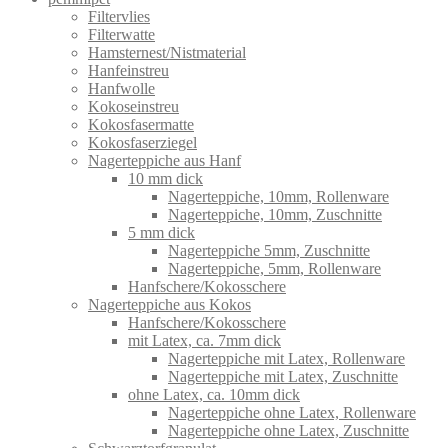
Filtervlies
Filterwatte
Hamsternest/Nistmaterial
Hanfeinstreu
Hanfwolle
Kokoseinstreu
Kokosfasermatte
Kokosfaserziegel
Nagerteppiche aus Hanf
10 mm dick
Nagerteppiche, 10mm, Rollenware
Nagerteppiche, 10mm, Zuschnitte
5 mm dick
Nagerteppiche 5mm, Zuschnitte
Nagerteppiche, 5mm, Rollenware
Hanfschere/Kokosschere
Nagerteppiche aus Kokos
Hanfschere/Kokosschere
mit Latex, ca. 7mm dick
Nagerteppiche mit Latex, Rollenware
Nagerteppiche mit Latex, Zuschnitte
ohne Latex, ca. 10mm dick
Nagerteppiche ohne Latex, Rollenware
Nagerteppiche ohne Latex, Zuschnitte