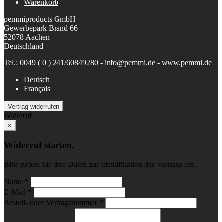
Warenkorb
pemmiproducts GmbH
Gewerbepark Brand 66
52078 Aachen
Deutschland
Tel.: 0049 ( 0 ) 241/60849280 - info@pemmi.de - www.pemmi.de
Deutsch
Français
Vertrag widerrufen
Widerruf
×
Widerruf starten.
Bitte geben Sie Ihre Daten zur Identifikation des Vertrags ein.
Name *
E-Mail *
Bestell- oder Vertragsnummer *