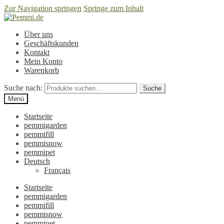
Zur Navigation springen
Springe zum Inhalt
Über uns
Geschäftskunden
Kontakt
Mein Konto
Warenkorb
Suche nach:
Suche
Menü
Startseite
pemmigarden
pemmifill
pemmisnow
pemmipet
Deutsch
Français
Startseite
pemmigarden
pemmifill
pemmisnow
pemmipet