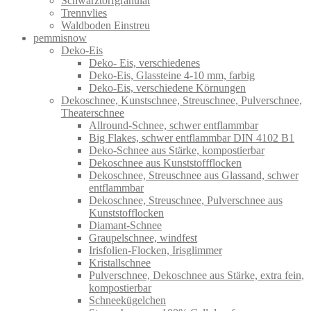
Schwarztorfgranulat
Trennvlies
Waldboden Einstreu
pemmisnow
Deko-Eis
Deko- Eis, verschiedenes
Deko-Eis, Glassteine 4-10 mm, farbig
Deko-Eis, verschiedene Körnungen
Dekoschnee, Kunstschnee, Streuschnee, Pulverschnee,
Theaterschnee
Allround-Schnee, schwer entflammbar
Big Flakes, schwer entflammbar DIN 4102 B1
Deko-Schnee aus Stärke, kompostierbar
Dekoschnee aus Kunststoffflocken
Dekoschnee, Streuschnee aus Glassand, schwer
entflammbar
Dekoschnee, Streuschnee, Pulverschnee aus
Kunststofflocken
Diamant-Schnee
Graupelschnee, windfest
Irisfolien-Flocken, Irisglimmer
Kristallschnee
Pulverschnee, Dekoschnee aus Stärke, extra fein,
kompostierbar
Schneekügelchen