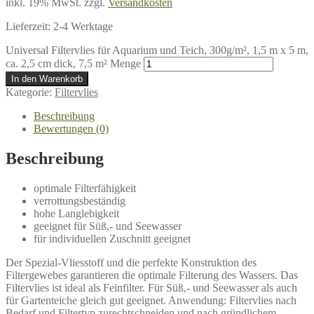
inkl. 19% MwSt.
zzgl.
Versandkosten
Lieferzeit:
2-4 Werktage
Universal Filtervlies für Aquarium und Teich, 300g/m², 1,5 m x 5 m,
ca. 2,5 cm dick, 7,5 m² Menge
In den Warenkorb
Kategorie:
Filtervlies
Beschreibung
Bewertungen (0)
Beschreibung
optimale Filterfähigkeit
verrottungsbeständig
hohe Langlebigkeit
geeignet für Süß,- und Seewasser
für individuellen Zuschnitt geeignet
Der Spezial-Vliesstoff und die perfekte Konstruktion des
Filtergewebes garantieren die optimale Filterung des Wassers. Das
Filtervlies ist ideal als Feinfilter. Für Süß,- und Seewasser als auch
für Gartenteiche gleich gut geeignet. Anwendung: Filtervlies nach
Bedarf und Filtertyp zurechtschneiden und nach gründlichem