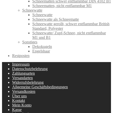
Schneematten schwer entflammbar DIN 4102 B1
Schneematten, nicht entflammbar M1
Schneewatte
Schneewatte
Schneewatte als Schneematte
Schneewatte gerollt, schwer entflammbar British
Standard, Polyester
Schneewatte/ Zupf-Schnee, nicht entflammbar
M1 und B1
Sonstiges
Dekokugeln
Engelshaar
Restposten
Impressum
Datenschutzbelehrung
Zahlungsarten
Versandarten
Widerrufsbelehrung
Allgemeine Geschäftsbedingungen
Versandkosten
Über uns
Kontakt
Mein Konto
Kasse