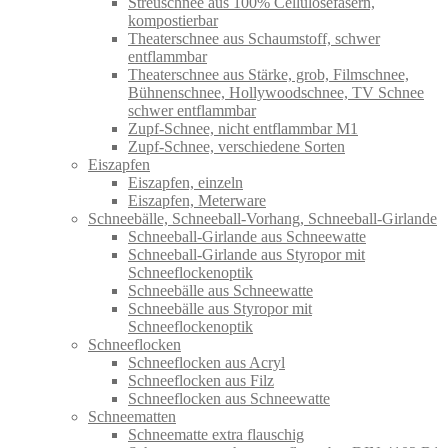
Streuschnee aus 100% Cellulosefasern,
kompostierbar
Theaterschnee aus Schaumstoff, schwer
entflammbar
Theaterschnee aus Stärke, grob, Filmschnee,
Bühnenschnee, Hollywoodschnee, TV Schnee
schwer entflammbar
Zupf-Schnee, nicht entflammbar M1
Zupf-Schnee, verschiedene Sorten
Eiszapfen
Eiszapfen, einzeln
Eiszapfen, Meterware
Schneebälle, Schneeball-Vorhang, Schneeball-Girlande
Schneeball-Girlande aus Schneewatte
Schneeball-Girlande aus Styropor mit
Schneeflockenoptik
Schneebälle aus Schneewatte
Schneebälle aus Styropor mit
Schneeflockenoptik
Schneeflocken
Schneeflocken aus Acryl
Schneeflocken aus Filz
Schneeflocken aus Schneewatte
Schneematten
Schneematte extra flauschig