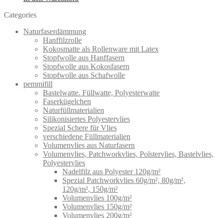
Categories
Naturfaserdämmung
Hanffilzrolle
Kokosmatte als Rollenware mit Latex
Stopfwolle aus Hanffasern
Stopfwolle aus Kokosfasern
Stopfwolle aus Schafwolle
pemmifill
Bastelwatte. Füllwatte, Polyesterwatte
Faserkügelchen
Naturfüllmaterialien
Silikonisiertes Polyestervlies
Spezial Schere für Vlies
verschiedene Füllmaterialien
Volumenvlies aus Naturfasern
Volumenvlies, Patchworkvlies, Polstervlies, Bastelvlies,
Polyestervlies
Nadelfilz aus Polyester 120g/m²
Spezial Patchworkvlies 60g/m², 80g/m²,
120g/m², 150g/m²
Volumenvlies 100g/m²
Volumenvlies 150g/m²
Volumenvlies 200g/m²