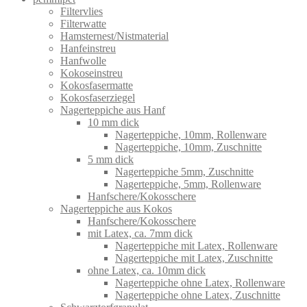
Filtervlies
Filterwatte
Hamsternest/Nistmaterial
Hanfeinstreu
Hanfwolle
Kokoseinstreu
Kokosfasermatte
Kokosfaserziegel
Nagerteppiche aus Hanf
10 mm dick
Nagerteppiche, 10mm, Rollenware
Nagerteppiche, 10mm, Zuschnitte
5 mm dick
Nagerteppiche 5mm, Zuschnitte
Nagerteppiche, 5mm, Rollenware
Hanfschere/Kokosschere
Nagerteppiche aus Kokos
Hanfschere/Kokosschere
mit Latex, ca. 7mm dick
Nagerteppiche mit Latex, Rollenware
Nagerteppiche mit Latex, Zuschnitte
ohne Latex, ca. 10mm dick
Nagerteppiche ohne Latex, Rollenware
Nagerteppiche ohne Latex, Zuschnitte