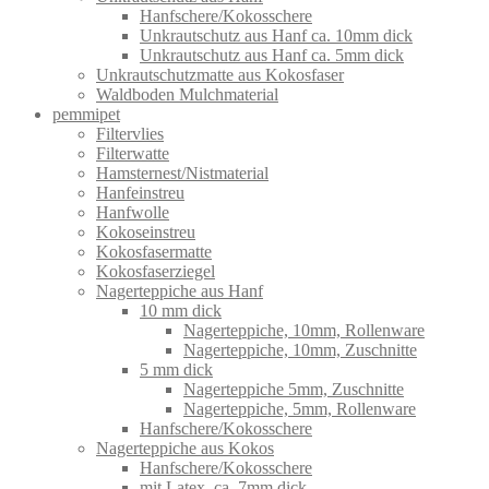
Hanfschere/Kokosschere
Unkrautschutz aus Hanf ca. 10mm dick
Unkrautschutz aus Hanf ca. 5mm dick
Unkrautschutzmatte aus Kokosfaser
Waldboden Mulchmaterial
pemmipet
Filtervlies
Filterwatte
Hamsternest/Nistmaterial
Hanfeinstreu
Hanfwolle
Kokoseinstreu
Kokosfasermatte
Kokosfaserziegel
Nagerteppiche aus Hanf
10 mm dick
Nagerteppiche, 10mm, Rollenware
Nagerteppiche, 10mm, Zuschnitte
5 mm dick
Nagerteppiche 5mm, Zuschnitte
Nagerteppiche, 5mm, Rollenware
Hanfschere/Kokosschere
Nagerteppiche aus Kokos
Hanfschere/Kokosschere
mit Latex, ca. 7mm dick