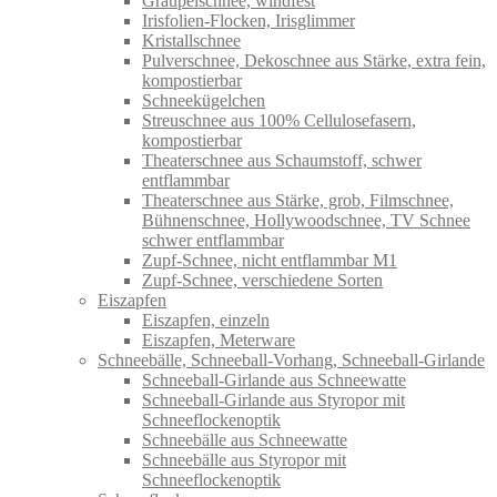
Graupelschnee, windfest
Irisfolien-Flocken, Irisglimmer
Kristallschnee
Pulverschnee, Dekoschnee aus Stärke, extra fein,
kompostierbar
Schneekügelchen
Streuschnee aus 100% Cellulosefasern,
kompostierbar
Theaterschnee aus Schaumstoff, schwer
entflammbar
Theaterschnee aus Stärke, grob, Filmschnee,
Bühnenschnee, Hollywoodschnee, TV Schnee
schwer entflammbar
Zupf-Schnee, nicht entflammbar M1
Zupf-Schnee, verschiedene Sorten
Eiszapfen
Eiszapfen, einzeln
Eiszapfen, Meterware
Schneebälle, Schneeball-Vorhang, Schneeball-Girlande
Schneeball-Girlande aus Schneewatte
Schneeball-Girlande aus Styropor mit
Schneeflockenoptik
Schneebälle aus Schneewatte
Schneebälle aus Styropor mit
Schneeflockenoptik