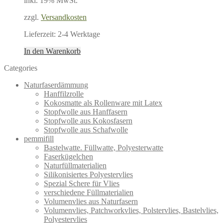
inkl. 19% MwSt.
zzgl.
Versandkosten
Lieferzeit:
2-4 Werktage
In den Warenkorb
Categories
Naturfaserdämmung
Hanffilzrolle
Kokosmatte als Rollenware mit Latex
Stopfwolle aus Hanffasern
Stopfwolle aus Kokosfasern
Stopfwolle aus Schafwolle
pemmifill
Bastelwatte. Füllwatte, Polyesterwatte
Faserkügelchen
Naturfüllmaterialien
Silikonisiertes Polyestervlies
Spezial Schere für Vlies
verschiedene Füllmaterialien
Volumenvlies aus Naturfasern
Volumenvlies, Patchworkvlies, Polstervlies, Bastelvlies,
Polyestervlies