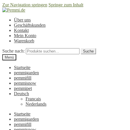
Zur Navigation springen
Springe zum Inhalt
Über uns
Geschäftskunden
Kontakt
Mein Konto
Warenkorb
Suche nach:
Suche
Menü
Startseite
pemmigarden
pemmifill
pemmisnow
pemmipet
Deutsch
Français
Nederlands
Startseite
pemmigarden
pemmifill
pemmisnow