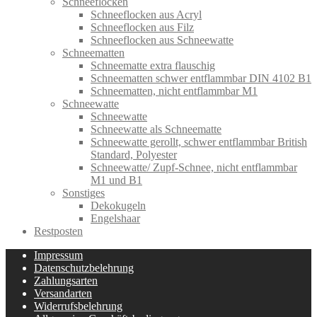
Schneeflocken
Schneeflocken aus Acryl
Schneeflocken aus Filz
Schneeflocken aus Schneewatte
Schneematten
Schneematte extra flauschig
Schneematten schwer entflammbar DIN 4102 B1
Schneematten, nicht entflammbar M1
Schneewatte
Schneewatte
Schneewatte als Schneematte
Schneewatte gerollt, schwer entflammbar British
Standard, Polyester
Schneewatte/ Zupf-Schnee, nicht entflammbar
M1 und B1
Sonstiges
Dekokugeln
Engelshaar
Restposten
Impressum
Datenschutzbelehrung
Zahlungsarten
Versandarten
Widerrufsbelehrung