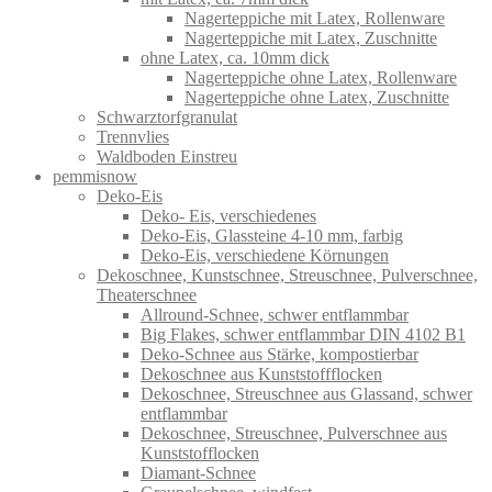
Nagerteppiche mit Latex, Rollenware
Nagerteppiche mit Latex, Zuschnitte
ohne Latex, ca. 10mm dick
Nagerteppiche ohne Latex, Rollenware
Nagerteppiche ohne Latex, Zuschnitte
Schwarztorfgranulat
Trennvlies
Waldboden Einstreu
pemmisnow
Deko-Eis
Deko- Eis, verschiedenes
Deko-Eis, Glassteine 4-10 mm, farbig
Deko-Eis, verschiedene Körnungen
Dekoschnee, Kunstschnee, Streuschnee, Pulverschnee,
Theaterschnee
Allround-Schnee, schwer entflammbar
Big Flakes, schwer entflammbar DIN 4102 B1
Deko-Schnee aus Stärke, kompostierbar
Dekoschnee aus Kunststoffflocken
Dekoschnee, Streuschnee aus Glassand, schwer
entflammbar
Dekoschnee, Streuschnee, Pulverschnee aus
Kunststofflocken
Diamant-Schnee