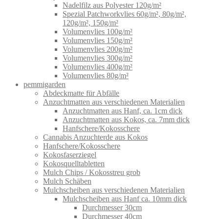
Nadelfilz aus Polyester 120g/m²
Spezial Patchworkvlies 60g/m², 80g/m²,
120g/m², 150g/m²
Volumenvlies 100g/m²
Volumenvlies 150g/m²
Volumenvlies 200g/m²
Volumenvlies 300g/m²
Volumenvlies 400g/m²
Volumenvlies 80g/m²
pemmigarden
Abdeckmatte für Abfälle
Anzuchtmatten aus verschiedenen Materialien
Anzuchtmatten aus Hanf, ca. 1cm dick
Anzuchtmatten aus Kokos, ca. 7mm dick
Hanfschere/Kokosschere
Cannabis Anzuchterde aus Kokos
Hanfschere/Kokosschere
Kokosfaserziegel
Kokosquelltabletten
Mulch Chips / Kokosstreu grob
Mulch Schäben
Mulchscheiben aus verschiedenen Materialien
Mulchscheiben aus Hanf ca. 10mm dick
Durchmesser 30cm
Durchmesser 40cm