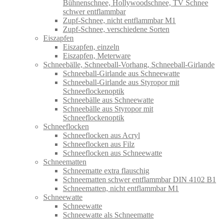
Bühnenschnee, Hollywoodschnee, TV Schnee
schwer entflammbar
Zupf-Schnee, nicht entflammbar M1
Zupf-Schnee, verschiedene Sorten
Eiszapfen
Eiszapfen, einzeln
Eiszapfen, Meterware
Schneebälle, Schneeball-Vorhang, Schneeball-Girlande
Schneeball-Girlande aus Schneewatte
Schneeball-Girlande aus Styropor mit
Schneeflockenoptik
Schneebälle aus Schneewatte
Schneebälle aus Styropor mit
Schneeflockenoptik
Schneeflocken
Schneeflocken aus Acryl
Schneeflocken aus Filz
Schneeflocken aus Schneewatte
Schneematten
Schneematte extra flauschig
Schneematten schwer entflammbar DIN 4102 B1
Schneematten, nicht entflammbar M1
Schneewatte
Schneewatte
Schneewatte als Schneematte