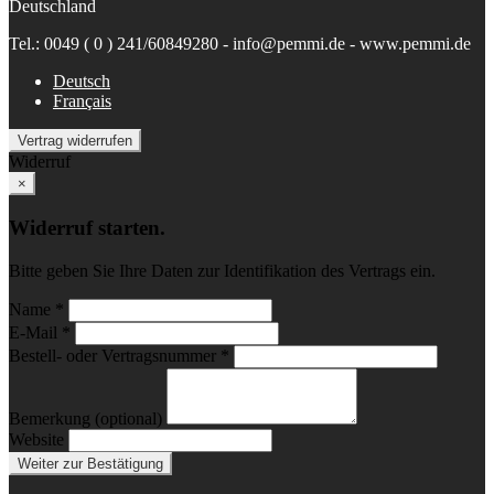
Deutschland
Tel.: 0049 ( 0 ) 241/60849280 - info@pemmi.de - www.pemmi.de
Deutsch
Français
Vertrag widerrufen
Widerruf
×
Widerruf starten.
Bitte geben Sie Ihre Daten zur Identifikation des Vertrags ein.
Name *
E-Mail *
Bestell- oder Vertragsnummer *
Bemerkung (optional)
Website
Weiter zur Bestätigung