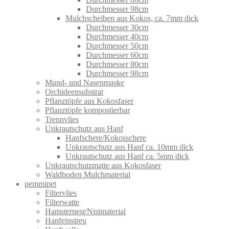
Durchmesser 98cm
Mulchscheiben aus Kokos, ca. 7mm dick
Durchmesser 30cm
Durchmesser 40cm
Durchmesser 50cm
Durchmesser 60cm
Durchmesser 80cm
Durchmesser 98cm
Mund- und Nasenmaske
Orchideensubstrat
Pflanztöpfe aus Kokosfaser
Pflanztöpfe kompostierbar
Trennvlies
Unkrautschutz aus Hanf
Hanfschere/Kokosschere
Unkrautschutz aus Hanf ca. 10mm dick
Unkrautschutz aus Hanf ca. 5mm dick
Unkrautschutzmatte aus Kokosfaser
Waldboden Mulchmaterial
pemmipet
Filtervlies
Filterwatte
Hamsternest/Nistmaterial
Hanfeinstreu