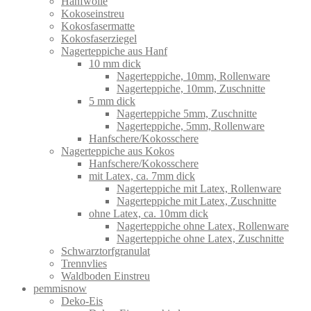
Hanfwolle
Kokoseinstreu
Kokosfasermatte
Kokosfaserziegel
Nagerteppiche aus Hanf
10 mm dick
Nagerteppiche, 10mm, Rollenware
Nagerteppiche, 10mm, Zuschnitte
5 mm dick
Nagerteppiche 5mm, Zuschnitte
Nagerteppiche, 5mm, Rollenware
Hanfschere/Kokosschere
Nagerteppiche aus Kokos
Hanfschere/Kokosschere
mit Latex, ca. 7mm dick
Nagerteppiche mit Latex, Rollenware
Nagerteppiche mit Latex, Zuschnitte
ohne Latex, ca. 10mm dick
Nagerteppiche ohne Latex, Rollenware
Nagerteppiche ohne Latex, Zuschnitte
Schwarztorfgranulat
Trennvlies
Waldboden Einstreu
pemmisnow
Deko-Eis