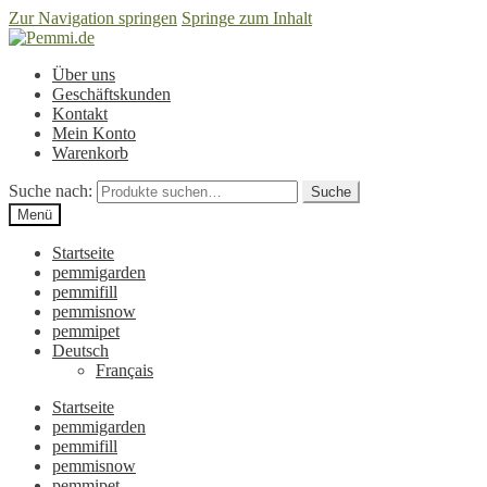
Zur Navigation springen
Springe zum Inhalt
Über uns
Geschäftskunden
Kontakt
Mein Konto
Warenkorb
Suche nach:
Suche
Menü
Startseite
pemmigarden
pemmifill
pemmisnow
pemmipet
Deutsch
Français
Startseite
pemmigarden
pemmifill
pemmisnow
pemmipet