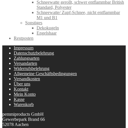
Schneewatte gerollt, schwer entflammbar British
Standard, Polyester
Schneewatte/ Zupf-Schnee, nicht entflammbar
M1 und B1
Sonstiges
Dekokugeln
Engelshaar
Restposten
Impressum
Datenschutzbelehrung
Zahlungsarten
Versandarten
Widerrufsbelehrung
Allgemeine Geschäftsbedingungen
Versandkosten
Über uns
Kontakt
Mein Konto
Kasse
Warenkorb
pemmiproducts GmbH
Gewerbepark Brand 66
52078 Aachen