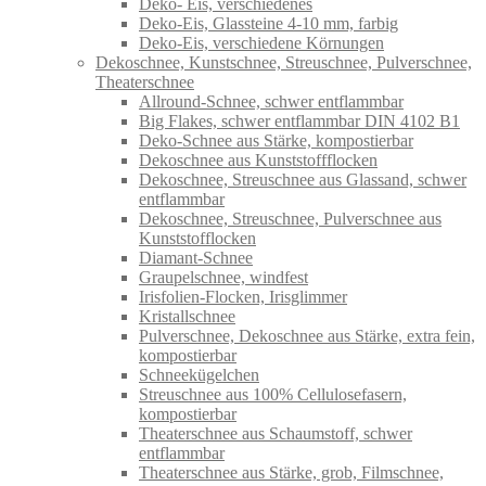
Deko- Eis, verschiedenes
Deko-Eis, Glassteine 4-10 mm, farbig
Deko-Eis, verschiedene Körnungen
Dekoschnee, Kunstschnee, Streuschnee, Pulverschnee,
Theaterschnee
Allround-Schnee, schwer entflammbar
Big Flakes, schwer entflammbar DIN 4102 B1
Deko-Schnee aus Stärke, kompostierbar
Dekoschnee aus Kunststoffflocken
Dekoschnee, Streuschnee aus Glassand, schwer
entflammbar
Dekoschnee, Streuschnee, Pulverschnee aus
Kunststofflocken
Diamant-Schnee
Graupelschnee, windfest
Irisfolien-Flocken, Irisglimmer
Kristallschnee
Pulverschnee, Dekoschnee aus Stärke, extra fein,
kompostierbar
Schneekügelchen
Streuschnee aus 100% Cellulosefasern,
kompostierbar
Theaterschnee aus Schaumstoff, schwer
entflammbar
Theaterschnee aus Stärke, grob, Filmschnee,