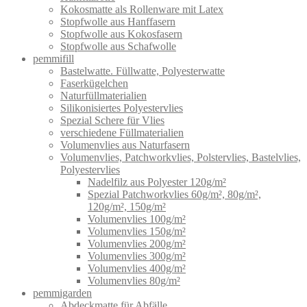
Kokosmatte als Rollenware mit Latex
Stopfwolle aus Hanffasern
Stopfwolle aus Kokosfasern
Stopfwolle aus Schafwolle
pemmifill
Bastelwatte. Füllwatte, Polyesterwatte
Faserkügelchen
Naturfüllmaterialien
Silikonisiertes Polyestervlies
Spezial Schere für Vlies
verschiedene Füllmaterialien
Volumenvlies aus Naturfasern
Volumenvlies, Patchworkvlies, Polstervlies, Bastelvlies,
Polyestervlies
Nadelfilz aus Polyester 120g/m²
Spezial Patchworkvlies 60g/m², 80g/m²,
120g/m², 150g/m²
Volumenvlies 100g/m²
Volumenvlies 150g/m²
Volumenvlies 200g/m²
Volumenvlies 300g/m²
Volumenvlies 400g/m²
Volumenvlies 80g/m²
pemmigarden
Abdeckmatte für Abfälle