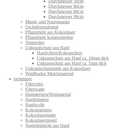
Durchmesser 50cm
Durchmesser 60cm
Durchmesser 80cm
Durchmesser 98cm
Mund- und Nasenmaske
Orchideensubstrat
Pflanztöpfe aus Kokosfaser
Pflanztöpfe kompostierbar
Trennvlies
Unkrautschutz aus Hanf
Hanfschere/Kokosschere
Unkrautschutz aus Hanf ca. 10mm dick
Unkrautschutz aus Hanf ca. 5mm dick
Unkrautschutzmatte aus Kokosfaser
Waldboden Mulchmaterial
pemmipet
Filtervlies
Filterwatte
Hamsternest/Nistmaterial
Hanfeinstreu
Hanfwolle
Kokoseinstreu
Kokosfasermatte
Kokosfaserziegel
Nagerteppiche aus Hanf