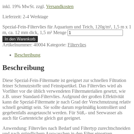
inkl. 19% MwSt.
zzgl.
Versandkosten
Lieferzeit:
2-4 Werktage
Spezial-Fein-Filtervlies für Aquarium und Teich, 120g/m², 1,5 m x 1
m, ca. 12 mm dick, 1,5 m² Menge
In den Warenkorb
Artikelnummer:
40004
Kategorie:
Filtervlies
Beschreibung
Beschreibung
Diese Spezial-Fein-Filtermatte ist geeignet zur schnellen Filtration
feiner Schmutzstoffe und Feinstpartikel. Das Filtervlies wird als
Vorfilter vor die üblich verwendeten Filtermaterialien gesetzt, wie
z.B. unser Standard-Filtervlies. Aufgrund der großen Effektivität
kann die Spezial-Filtermatte je nach Grad der Verschmutzung relativ
schnell gesättigt sein. Sie sollte darum regelmäßig kontrolliert und
gegebenfalls ausgetauscht werden. Für Süß,- und Seewasser als
auch für Gartenteiche gleich gut geeignet.
Anwendung: Filtervlies nach Bedarf und Filtertyp zurechtschneiden
und nach gründlichem Auswaschen in den Filter einsetzen.