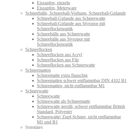
Eiszapfen, einzeln
Eiszapfen, Meterware
Schneebälle, Schneeball-Vorhang, Schneeball-Girlande
Schneeball-Girlande aus Schneewatte
Schneeball-Girlande aus Styropor mit
Schneeflockenoptik
Schneebälle aus Schneewatte
Schneebälle aus Styropor mit
Schneeflockenoptik
Schneeflocken
Schneeflocken aus Acryl
Schneeflocken aus Filz
Schneeflocken aus Schneewatte
Schneematten
Schneematte extra flauschig
Schneematten schwer entflammbar DIN 4102 B1
Schneematten, nicht entflammbar M1
Schneewatte
Schneewatte
Schneewatte als Schneematte
Schneewatte gerollt, schwer entflammbar British
Standard, Polyester
Schneewatte/ Zupf-Schnee, nicht entflammbar
M1 und B1
Sonstiges