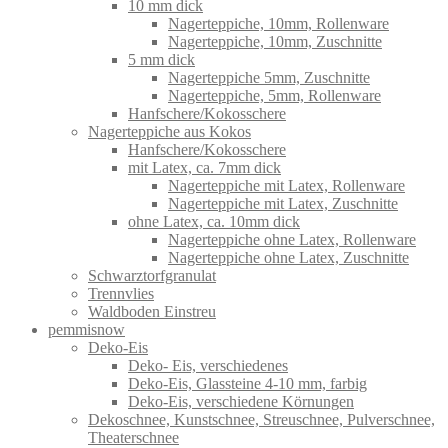
10 mm dick
Nagerteppiche, 10mm, Rollenware
Nagerteppiche, 10mm, Zuschnitte
5 mm dick
Nagerteppiche 5mm, Zuschnitte
Nagerteppiche, 5mm, Rollenware
Hanfschere/Kokosschere
Nagerteppiche aus Kokos
Hanfschere/Kokosschere
mit Latex, ca. 7mm dick
Nagerteppiche mit Latex, Rollenware
Nagerteppiche mit Latex, Zuschnitte
ohne Latex, ca. 10mm dick
Nagerteppiche ohne Latex, Rollenware
Nagerteppiche ohne Latex, Zuschnitte
Schwarztorfgranulat
Trennvlies
Waldboden Einstreu
pemmisnow
Deko-Eis
Deko- Eis, verschiedenes
Deko-Eis, Glassteine 4-10 mm, farbig
Deko-Eis, verschiedene Körnungen
Dekoschnee, Kunstschnee, Streuschnee, Pulverschnee,
Theaterschnee