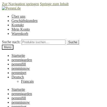
Zur Navigation springen
Springe zum Inhalt
Über uns
Geschäftskunden
Kontakt
Mein Konto
Warenkorb
Suche nach:
Suche
Menü
Startseite
pemmigarden
pemmifill
pemmisnow
pemmipet
Deutsch
Français
Startseite
pemmigarden
pemmifill
pemmisnow
pemmipet