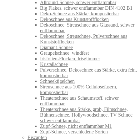
Allround-Schnee, schwer entflammbar
Big Flakes, schwer entflammbar DIN 4102 B1
Deko-Schnee aus Stärke, kompostierbar
Dekoschnee aus Kunststoffflocken
Dekoschnee, Streuschnee aus Glassand, schwer
entflammbar
Dekoschnee, Streuschnee, Pulverschnee aus
Kunststofflocken
Diamant-Schnee
Graupelschnee, windfest
Irisfolien-Flocken, Irisglimmer
Kristallschnee
Pulverschnee, Dekoschnee aus Stärke, extra fein,
kompostierbar
Schneekügelchen
Streuschnee aus 100% Cellulosefasern,
kompostierbar
Theaterschnee aus Schaumstoff, schwer
entflammbar
Theaterschnee aus Stärke, grob, Filmschnee,
Bühnenschnee, Hollywoodschnee, TV Schnee
schwer entflammbar
Zupf-Schnee, nicht entflammbar M1
Zupf-Schnee, verschiedene Sorten
Eiszapfen