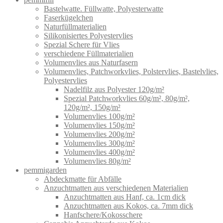
Bastelwatte. Füllwatte, Polyesterwatte
Faserkügelchen
Naturfüllmaterialien
Silikonisiertes Polyestervlies
Spezial Schere für Vlies
verschiedene Füllmaterialien
Volumenvlies aus Naturfasern
Volumenvlies, Patchworkvlies, Polstervlies, Bastelvlies,
Polyestervlies
Nadelfilz aus Polyester 120g/m²
Spezial Patchworkvlies 60g/m², 80g/m²,
120g/m², 150g/m²
Volumenvlies 100g/m²
Volumenvlies 150g/m²
Volumenvlies 200g/m²
Volumenvlies 300g/m²
Volumenvlies 400g/m²
Volumenvlies 80g/m²
pemmigarden
Abdeckmatte für Abfälle
Anzuchtmatten aus verschiedenen Materialien
Anzuchtmatten aus Hanf, ca. 1cm dick
Anzuchtmatten aus Kokos, ca. 7mm dick
Hanfschere/Kokosschere