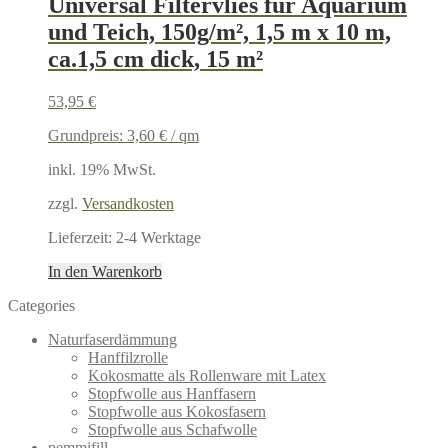
Universal Filtervlies für Aquarium
und Teich, 150g/m², 1,5 m x 10 m,
ca.1,5 cm dick, 15 m²
53,95
€
Grundpreis:
3,60
€
/
qm
inkl. 19% MwSt.
zzgl.
Versandkosten
Lieferzeit:
2-4 Werktage
In den Warenkorb
Categories
Naturfaserdämmung
Hanffilzrolle
Kokosmatte als Rollenware mit Latex
Stopfwolle aus Hanffasern
Stopfwolle aus Kokosfasern
Stopfwolle aus Schafwolle
pemmifill