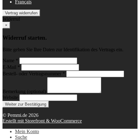
Français
Vertrag widerrufen
Widerruf
×
Widerruf starten.
Bitte geben Sie Ihre Daten zur Identifikation des Vertrags ein.
Name *
E-Mail *
Bestell- oder Vertragsnummer *
Bemerkung (optional)
Website
Weiter zur Bestätigung
© Pemmi.de 2026
Erstellt mit Storefront & WooCommerce
Mein Konto
Suche