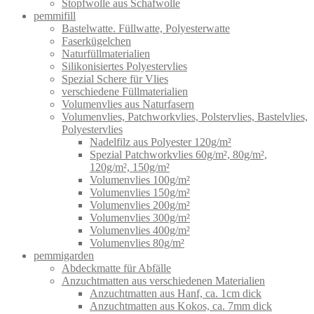
Stopfwolle aus Schafwolle
pemmifill
Bastelwatte. Füllwatte, Polyesterwatte
Faserkügelchen
Naturfüllmaterialien
Silikonisiertes Polyestervlies
Spezial Schere für Vlies
verschiedene Füllmaterialien
Volumenvlies aus Naturfasern
Volumenvlies, Patchworkvlies, Polstervlies, Bastelvlies,
Polyestervlies
Nadelfilz aus Polyester 120g/m²
Spezial Patchworkvlies 60g/m², 80g/m²,
120g/m², 150g/m²
Volumenvlies 100g/m²
Volumenvlies 150g/m²
Volumenvlies 200g/m²
Volumenvlies 300g/m²
Volumenvlies 400g/m²
Volumenvlies 80g/m²
pemmigarden
Abdeckmatte für Abfälle
Anzuchtmatten aus verschiedenen Materialien
Anzuchtmatten aus Hanf, ca. 1cm dick
Anzuchtmatten aus Kokos, ca. 7mm dick