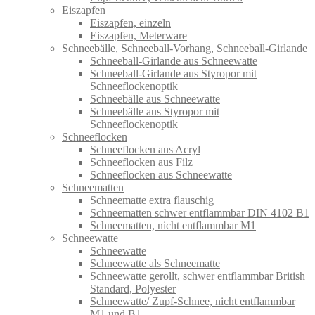
Eiszapfen
Eiszapfen, einzeln
Eiszapfen, Meterware
Schneebälle, Schneeball-Vorhang, Schneeball-Girlande
Schneeball-Girlande aus Schneewatte
Schneeball-Girlande aus Styropor mit
Schneeflockenoptik
Schneebälle aus Schneewatte
Schneebälle aus Styropor mit
Schneeflockenoptik
Schneeflocken
Schneeflocken aus Acryl
Schneeflocken aus Filz
Schneeflocken aus Schneewatte
Schneematten
Schneematte extra flauschig
Schneematten schwer entflammbar DIN 4102 B1
Schneematten, nicht entflammbar M1
Schneewatte
Schneewatte
Schneewatte als Schneematte
Schneewatte gerollt, schwer entflammbar British
Standard, Polyester
Schneewatte/ Zupf-Schnee, nicht entflammbar
M1 und B1