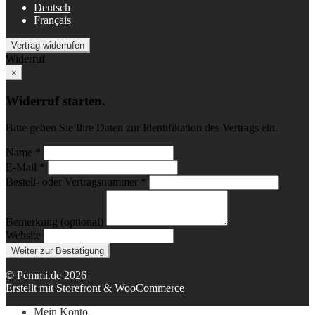
Deutsch
Français
Vertrag widerrufen
Widerruf
×
Widerruf starten.
Bitte geben Sie Ihre Daten zur Identifikation des Vertrags ein.
Name *
E-Mail *
Bestell- oder Vertragsnummer *
Bemerkung (optional)
Website
Weiter zur Bestätigung
© Pemmi.de 2026
Erstellt mit Storefront & WooCommerce
Mein Konto