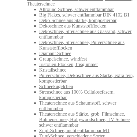
Theaterschnee
Allround-Schnee, schwer entflammbar
Big Flakes, schwer entflammbar DIN 4102 B1
Deko-Schnee aus Stärke, kompostierbar
Dekoschnee aus Kunststoffflocken
Dekoschnee, Streuschnee aus Glassand, schwer
entflammbar
Dekoschnee, Streuschnee, Pulverschnee aus
Kunststofflocken
Diamant-Schnee
Graupelschnee, windfest
Irisfolien-Flocken, Irisglimmer
Kristallschnee
Pulverschnee, Dekoschnee aus Stärke, extra fein,
kompostierbar
Schneekügelchen
Streuschnee aus 100% Cellulosefasern,
kompostierbar
Theaterschnee aus Schaumstoff, schwer
entflammbar
Theaterschnee aus Stärke, grob, Filmschnee,
Bühnenschnee, Hollywoodschnee, TV Schnee
schwer entflammbar
Zupf-Schnee, nicht entflammbar M1
Zupf-Schnee, verschiedene Sorten