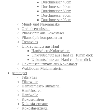
Durchmesser 40cm
Durchmesser 50cm
Durchmesser 60cm
Durchmesser 80cm
Durchmesser 98cm
Mund- und Nasenmaske
Orchideensubstrat
Pflanztöpfe aus Kokosfaser
Pflanztöpfe kompostierbar
Trennvlies
Unkrautschutz aus Hanf
Hanfschere/Kokosschere
Unkrautschutz aus Hanf ca. 10mm dick
Unkrautschutz aus Hanf ca. 5mm dick
Unkrautschutzmatte aus Kokosfaser
Waldboden Mulchmaterial
pemmipet
Filtervlies
Filterwatte
Hamsternest/Nistmaterial
Hanfeinstreu
Hanfwolle
Kokoseinstreu
Kokosfasermatte
Kokosfaserziegel