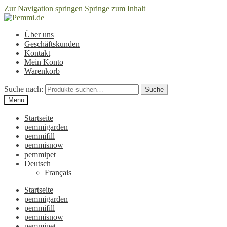
Zur Navigation springen
Springe zum Inhalt
Über uns
Geschäftskunden
Kontakt
Mein Konto
Warenkorb
Suche nach:
Suche
Menü
Startseite
pemmigarden
pemmifill
pemmisnow
pemmipet
Deutsch
Français
Startseite
pemmigarden
pemmifill
pemmisnow
pemmipet