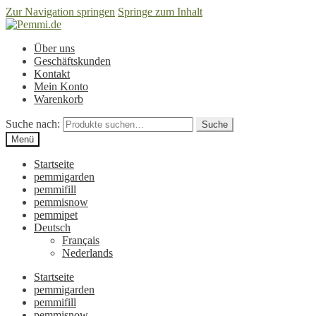
Zur Navigation springen
Springe zum Inhalt
Über uns
Geschäftskunden
Kontakt
Mein Konto
Warenkorb
Suche nach:
Suche
Menü
Startseite
pemmigarden
pemmifill
pemmisnow
pemmipet
Deutsch
Français
Nederlands
Startseite
pemmigarden
pemmifill
pemmisnow