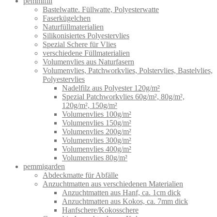
pemmifill
Bastelwatte. Füllwatte, Polyesterwatte
Faserkügelchen
Naturfüllmaterialien
Silikonisiertes Polyestervlies
Spezial Schere für Vlies
verschiedene Füllmaterialien
Volumenvlies aus Naturfasern
Volumenvlies, Patchworkvlies, Polstervlies, Bastelvlies,
Polyestervlies
Nadelfilz aus Polyester 120g/m²
Spezial Patchworkvlies 60g/m², 80g/m²,
120g/m², 150g/m²
Volumenvlies 100g/m²
Volumenvlies 150g/m²
Volumenvlies 200g/m²
Volumenvlies 300g/m²
Volumenvlies 400g/m²
Volumenvlies 80g/m²
pemmigarden
Abdeckmatte für Abfälle
Anzuchtmatten aus verschiedenen Materialien
Anzuchtmatten aus Hanf, ca. 1cm dick
Anzuchtmatten aus Kokos, ca. 7mm dick
Hanfschere/Kokosschere