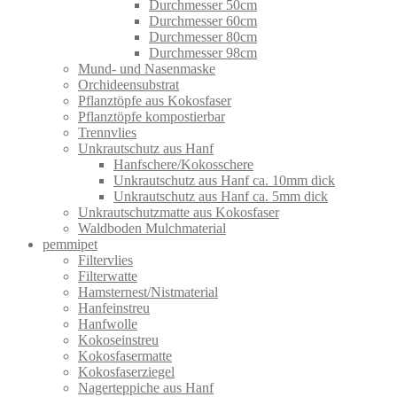
Durchmesser 50cm
Durchmesser 60cm
Durchmesser 80cm
Durchmesser 98cm
Mund- und Nasenmaske
Orchideensubstrat
Pflanztöpfe aus Kokosfaser
Pflanztöpfe kompostierbar
Trennvlies
Unkrautschutz aus Hanf
Hanfschere/Kokosschere
Unkrautschutz aus Hanf ca. 10mm dick
Unkrautschutz aus Hanf ca. 5mm dick
Unkrautschutzmatte aus Kokosfaser
Waldboden Mulchmaterial
pemmipet
Filtervlies
Filterwatte
Hamsternest/Nistmaterial
Hanfeinstreu
Hanfwolle
Kokoseinstreu
Kokosfasermatte
Kokosfaserziegel
Nagerteppiche aus Hanf