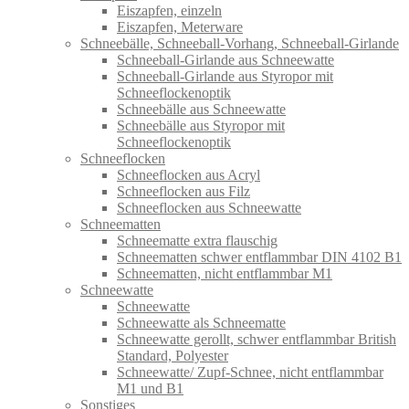
Eiszapfen, einzeln
Eiszapfen, Meterware
Schneebälle, Schneeball-Vorhang, Schneeball-Girlande
Schneeball-Girlande aus Schneewatte
Schneeball-Girlande aus Styropor mit
Schneeflockenoptik
Schneebälle aus Schneewatte
Schneebälle aus Styropor mit
Schneeflockenoptik
Schneeflocken
Schneeflocken aus Acryl
Schneeflocken aus Filz
Schneeflocken aus Schneewatte
Schneematten
Schneematte extra flauschig
Schneematten schwer entflammbar DIN 4102 B1
Schneematten, nicht entflammbar M1
Schneewatte
Schneewatte
Schneewatte als Schneematte
Schneewatte gerollt, schwer entflammbar British
Standard, Polyester
Schneewatte/ Zupf-Schnee, nicht entflammbar
M1 und B1
Sonstiges