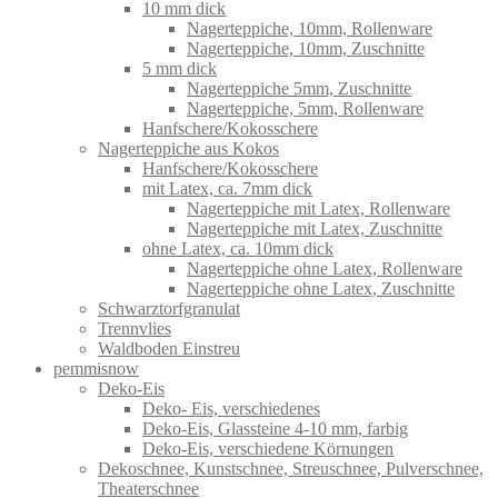
10 mm dick
Nagerteppiche, 10mm, Rollenware
Nagerteppiche, 10mm, Zuschnitte
5 mm dick
Nagerteppiche 5mm, Zuschnitte
Nagerteppiche, 5mm, Rollenware
Hanfschere/Kokosschere
Nagerteppiche aus Kokos
Hanfschere/Kokosschere
mit Latex, ca. 7mm dick
Nagerteppiche mit Latex, Rollenware
Nagerteppiche mit Latex, Zuschnitte
ohne Latex, ca. 10mm dick
Nagerteppiche ohne Latex, Rollenware
Nagerteppiche ohne Latex, Zuschnitte
Schwarztorfgranulat
Trennvlies
Waldboden Einstreu
pemmisnow
Deko-Eis
Deko- Eis, verschiedenes
Deko-Eis, Glassteine 4-10 mm, farbig
Deko-Eis, verschiedene Körnungen
Dekoschnee, Kunstschnee, Streuschnee, Pulverschnee,
Theaterschnee