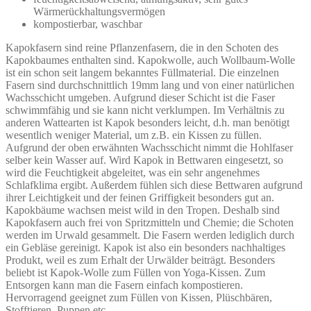
Wärmerückhaltungsvermögen
kompostierbar, waschbar
Kapokfasern sind reine Pflanzenfasern, die in den Schoten des
Kapokbaumes enthalten sind. Kapokwolle, auch Wollbaum-Wolle
ist ein schon seit langem bekanntes Füllmaterial. Die einzelnen
Fasern sind durchschnittlich 19mm lang und von einer natürlichen
Wachsschicht umgeben. Aufgrund dieser Schicht ist die Faser
schwimmfähig und sie kann nicht verklumpen. Im Verhältnis zu
anderen Wattearten ist Kapok besonders leicht, d.h. man benötigt
wesentlich weniger Material, um z.B. ein Kissen zu füllen.
Aufgrund der oben erwähnten Wachsschicht nimmt die Hohlfaser
selber kein Wasser auf. Wird Kapok in Bettwaren eingesetzt, so
wird die Feuchtigkeit abgeleitet, was ein sehr angenehmes
Schlafklima ergibt. Außerdem fühlen sich diese Bettwaren aufgrund
ihrer Leichtigkeit und der feinen Griffigkeit besonders gut an.
Kapokbäume wachsen meist wild in den Tropen. Deshalb sind
Kapokfasern auch frei von Spritzmitteln und Chemie; die Schoten
werden im Urwald gesammelt. Die Fasern werden lediglich durch
ein Gebläse gereinigt. Kapok ist also ein besonders nachhaltiges
Produkt, weil es zum Erhalt der Urwälder beiträgt. Besonders
beliebt ist Kapok-Wolle zum Füllen von Yoga-Kissen. Zum
Entsorgen kann man die Fasern einfach kompostieren.
Hervorragend geeignet zum Füllen von Kissen, Plüschbären,
Stofftieren, Puppen etc..