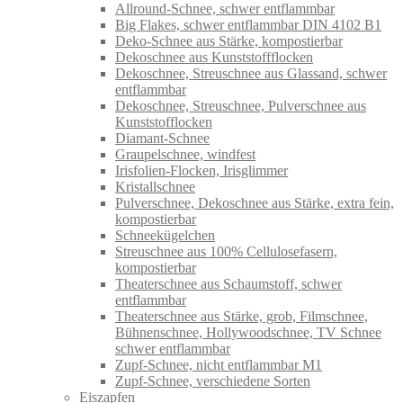
Allround-Schnee, schwer entflammbar
Big Flakes, schwer entflammbar DIN 4102 B1
Deko-Schnee aus Stärke, kompostierbar
Dekoschnee aus Kunststoffflocken
Dekoschnee, Streuschnee aus Glassand, schwer
entflammbar
Dekoschnee, Streuschnee, Pulverschnee aus
Kunststofflocken
Diamant-Schnee
Graupelschnee, windfest
Irisfolien-Flocken, Irisglimmer
Kristallschnee
Pulverschnee, Dekoschnee aus Stärke, extra fein,
kompostierbar
Schneekügelchen
Streuschnee aus 100% Cellulosefasern,
kompostierbar
Theaterschnee aus Schaumstoff, schwer
entflammbar
Theaterschnee aus Stärke, grob, Filmschnee,
Bühnenschnee, Hollywoodschnee, TV Schnee
schwer entflammbar
Zupf-Schnee, nicht entflammbar M1
Zupf-Schnee, verschiedene Sorten
Eiszapfen