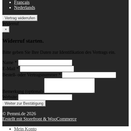
Français
Nederlands
Vertrag widerrufen
Widerruf
×
Widerruf starten.
Bitte geben Sie Ihre Daten zur Identifikation des Vertrags ein.
Name *
E-Mail *
Bestell- oder Vertragsnummer *
Bemerkung (optional)
Website
Weiter zur Bestätigung
© Pemmi.de 2026
Erstellt mit Storefront & WooCommerce
Mein Konto