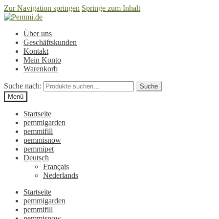
Zur Navigation springen
Springe zum Inhalt
Über uns
Geschäftskunden
Kontakt
Mein Konto
Warenkorb
Suche nach:
Suche
Menü
Startseite
pemmigarden
pemmifill
pemmisnow
pemmipet
Deutsch
Français
Nederlands
Startseite
pemmigarden
pemmifill
pemmisnow