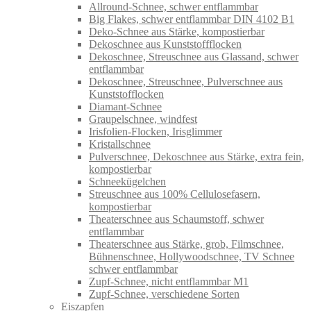
Allround-Schnee, schwer entflammbar
Big Flakes, schwer entflammbar DIN 4102 B1
Deko-Schnee aus Stärke, kompostierbar
Dekoschnee aus Kunststoffflocken
Dekoschnee, Streuschnee aus Glassand, schwer
entflammbar
Dekoschnee, Streuschnee, Pulverschnee aus
Kunststofflocken
Diamant-Schnee
Graupelschnee, windfest
Irisfolien-Flocken, Irisglimmer
Kristallschnee
Pulverschnee, Dekoschnee aus Stärke, extra fein,
kompostierbar
Schneekügelchen
Streuschnee aus 100% Cellulosefasern,
kompostierbar
Theaterschnee aus Schaumstoff, schwer
entflammbar
Theaterschnee aus Stärke, grob, Filmschnee,
Bühnenschnee, Hollywoodschnee, TV Schnee
schwer entflammbar
Zupf-Schnee, nicht entflammbar M1
Zupf-Schnee, verschiedene Sorten
Eiszapfen