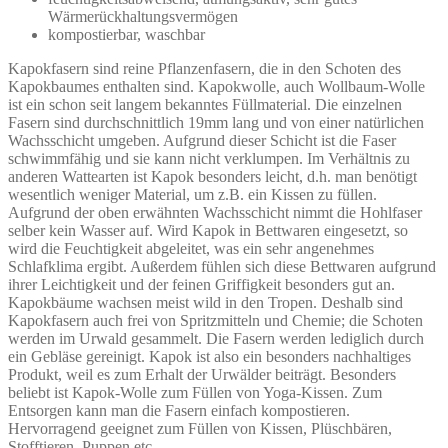
Wärmerückhaltungsvermögen
kompostierbar, waschbar
Kapokfasern sind reine Pflanzenfasern, die in den Schoten des
Kapokbaumes enthalten sind. Kapokwolle, auch Wollbaum-Wolle
ist ein schon seit langem bekanntes Füllmaterial. Die einzelnen
Fasern sind durchschnittlich 19mm lang und von einer natürlichen
Wachsschicht umgeben. Aufgrund dieser Schicht ist die Faser
schwimmfähig und sie kann nicht verklumpen. Im Verhältnis zu
anderen Wattearten ist Kapok besonders leicht, d.h. man benötigt
wesentlich weniger Material, um z.B. ein Kissen zu füllen.
Aufgrund der oben erwähnten Wachsschicht nimmt die Hohlfaser
selber kein Wasser auf. Wird Kapok in Bettwaren eingesetzt, so
wird die Feuchtigkeit abgeleitet, was ein sehr angenehmes
Schlafklima ergibt. Außerdem fühlen sich diese Bettwaren aufgrund
ihrer Leichtigkeit und der feinen Griffigkeit besonders gut an.
Kapokbäume wachsen meist wild in den Tropen. Deshalb sind
Kapokfasern auch frei von Spritzmitteln und Chemie; die Schoten
werden im Urwald gesammelt. Die Fasern werden lediglich durch
ein Gebläse gereinigt. Kapok ist also ein besonders nachhaltiges
Produkt, weil es zum Erhalt der Urwälder beiträgt. Besonders
beliebt ist Kapok-Wolle zum Füllen von Yoga-Kissen. Zum
Entsorgen kann man die Fasern einfach kompostieren.
Hervorragend geeignet zum Füllen von Kissen, Plüschbären,
Stofftieren, Puppen etc..