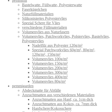
pemmifill
Bastelwatte. Füllwatte, Polyesterwatte
Faserkügelchen
Naturfüllmaterialien
Silikonisiertes Polyestervlies
Spezial Schere für Vlies
verschiedene Füllmaterialien
Volumenvlies aus Naturfasern
Volumenvlies, Patchworkvlies, Polstervlies, Bastelvlies,
Polyestervlies
Nadelfilz aus Polyester 120g/m²
Spezial Patchworkvlies 60g/m², 80g/m²,
120g/m², 150g/m²
Volumenvlies 100g/m²
Volumenvlies 150g/m²
Volumenvlies 200g/m²
Volumenvlies 300g/m²
Volumenvlies 400g/m²
Volumenvlies 80g/m²
pemmigarden
Abdeckmatte für Abfälle
Anzuchtmatten aus verschiedenen Materialien
Anzuchtmatten aus Hanf, ca. 1cm dick
Anzuchtmatten aus Kokos, ca. 7mm dick
Hanfschere/Kokosschere