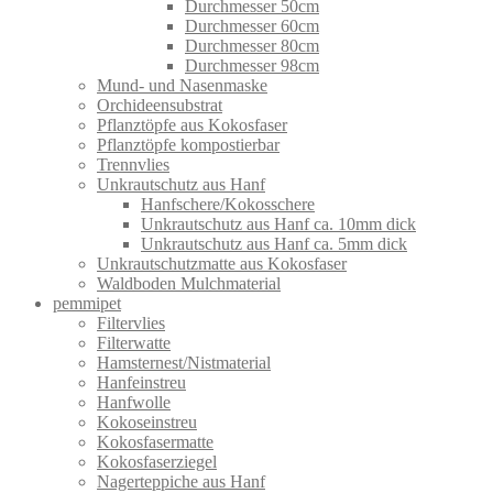
Durchmesser 50cm
Durchmesser 60cm
Durchmesser 80cm
Durchmesser 98cm
Mund- und Nasenmaske
Orchideensubstrat
Pflanztöpfe aus Kokosfaser
Pflanztöpfe kompostierbar
Trennvlies
Unkrautschutz aus Hanf
Hanfschere/Kokosschere
Unkrautschutz aus Hanf ca. 10mm dick
Unkrautschutz aus Hanf ca. 5mm dick
Unkrautschutzmatte aus Kokosfaser
Waldboden Mulchmaterial
pemmipet
Filtervlies
Filterwatte
Hamsternest/Nistmaterial
Hanfeinstreu
Hanfwolle
Kokoseinstreu
Kokosfasermatte
Kokosfaserziegel
Nagerteppiche aus Hanf