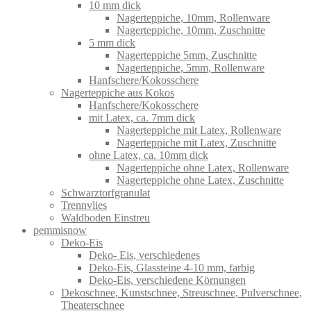
10 mm dick
Nagerteppiche, 10mm, Rollenware
Nagerteppiche, 10mm, Zuschnitte
5 mm dick
Nagerteppiche 5mm, Zuschnitte
Nagerteppiche, 5mm, Rollenware
Hanfschere/Kokosschere
Nagerteppiche aus Kokos
Hanfschere/Kokosschere
mit Latex, ca. 7mm dick
Nagerteppiche mit Latex, Rollenware
Nagerteppiche mit Latex, Zuschnitte
ohne Latex, ca. 10mm dick
Nagerteppiche ohne Latex, Rollenware
Nagerteppiche ohne Latex, Zuschnitte
Schwarztorfgranulat
Trennvlies
Waldboden Einstreu
pemmisnow
Deko-Eis
Deko- Eis, verschiedenes
Deko-Eis, Glassteine 4-10 mm, farbig
Deko-Eis, verschiedene Körnungen
Dekoschnee, Kunstschnee, Streuschnee, Pulverschnee,
Theaterschnee