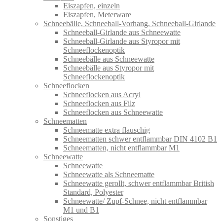
Eiszapfen, einzeln
Eiszapfen, Meterware
Schneebälle, Schneeball-Vorhang, Schneeball-Girlande
Schneeball-Girlande aus Schneewatte
Schneeball-Girlande aus Styropor mit
Schneeflockenoptik
Schneebälle aus Schneewatte
Schneebälle aus Styropor mit
Schneeflockenoptik
Schneeflocken
Schneeflocken aus Acryl
Schneeflocken aus Filz
Schneeflocken aus Schneewatte
Schneematten
Schneematte extra flauschig
Schneematten schwer entflammbar DIN 4102 B1
Schneematten, nicht entflammbar M1
Schneewatte
Schneewatte
Schneewatte als Schneematte
Schneewatte gerollt, schwer entflammbar British
Standard, Polyester
Schneewatte/ Zupf-Schnee, nicht entflammbar
M1 und B1
Sonstiges