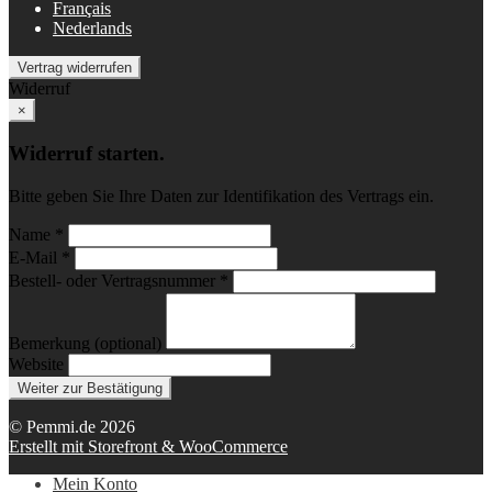
Français
Nederlands
Vertrag widerrufen
Widerruf
×
Widerruf starten.
Bitte geben Sie Ihre Daten zur Identifikation des Vertrags ein.
Name *
E-Mail *
Bestell- oder Vertragsnummer *
Bemerkung (optional)
Website
Weiter zur Bestätigung
© Pemmi.de 2026
Erstellt mit Storefront & WooCommerce
Mein Konto