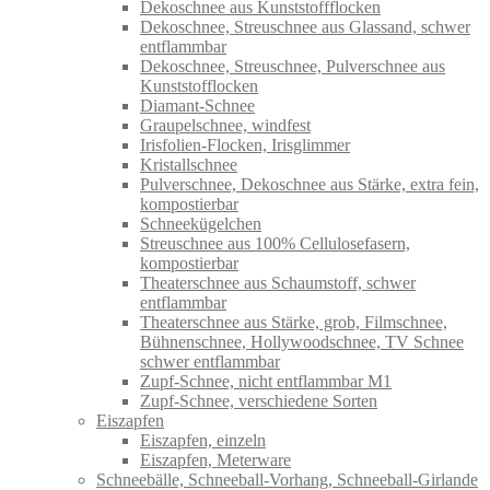
Dekoschnee aus Kunststoffflocken
Dekoschnee, Streuschnee aus Glassand, schwer
entflammbar
Dekoschnee, Streuschnee, Pulverschnee aus
Kunststofflocken
Diamant-Schnee
Graupelschnee, windfest
Irisfolien-Flocken, Irisglimmer
Kristallschnee
Pulverschnee, Dekoschnee aus Stärke, extra fein,
kompostierbar
Schneekügelchen
Streuschnee aus 100% Cellulosefasern,
kompostierbar
Theaterschnee aus Schaumstoff, schwer
entflammbar
Theaterschnee aus Stärke, grob, Filmschnee,
Bühnenschnee, Hollywoodschnee, TV Schnee
schwer entflammbar
Zupf-Schnee, nicht entflammbar M1
Zupf-Schnee, verschiedene Sorten
Eiszapfen
Eiszapfen, einzeln
Eiszapfen, Meterware
Schneebälle, Schneeball-Vorhang, Schneeball-Girlande