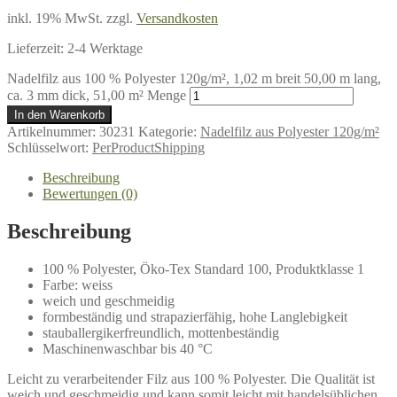
inkl. 19% MwSt.
zzgl.
Versandkosten
Lieferzeit:
2-4 Werktage
Nadelfilz aus 100 % Polyester 120g/m², 1,02 m breit 50,00 m lang,
ca. 3 mm dick, 51,00 m² Menge
In den Warenkorb
Artikelnummer:
30231
Kategorie:
Nadelfilz aus Polyester 120g/m²
Schlüsselwort:
PerProductShipping
Beschreibung
Bewertungen (0)
Beschreibung
100 % Polyester, Öko-Tex Standard 100, Produktklasse 1
Farbe: weiss
weich und geschmeidig
formbeständig und strapazierfähig, hohe Langlebigkeit
stauballergikerfreundlich, mottenbeständig
Maschinenwaschbar bis 40 °C
Leicht zu verarbeitender Filz aus 100 % Polyester. Die Qualität ist
weich und geschmeidig und kann somit leicht mit handelsüblichen