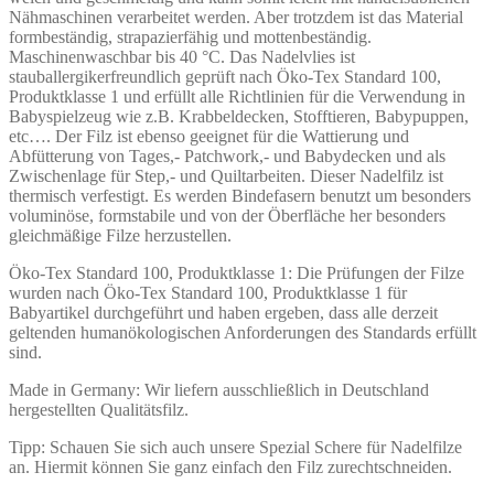
Nähmaschinen verarbeitet werden. Aber trotzdem ist das Material
formbeständig, strapazierfähig und mottenbeständig.
Maschinenwaschbar bis 40 °C. Das Nadelvlies ist
stauballergikerfreundlich geprüft nach Öko-Tex Standard 100,
Produktklasse 1 und erfüllt alle Richtlinien für die Verwendung in
Babyspielzeug wie z.B. Krabbeldecken, Stofftieren, Babypuppen,
etc…. Der Filz ist ebenso geeignet für die Wattierung und
Abfütterung von Tages,- Patchwork,- und Babydecken und als
Zwischenlage für Step,- und Quiltarbeiten. Dieser Nadelfilz ist
thermisch verfestigt. Es werden Bindefasern benutzt um besonders
voluminöse, formstabile und von der Öberfläche her besonders
gleichmäßige Filze herzustellen.
Öko-Tex Standard 100, Produktklasse 1: Die Prüfungen der Filze
wurden nach Öko-Tex Standard 100, Produktklasse 1 für
Babyartikel durchgeführt und haben ergeben, dass alle derzeit
geltenden humanökologischen Anforderungen des Standards erfüllt
sind.
Made in Germany: Wir liefern ausschließlich in Deutschland
hergestellten Qualitätsfilz.
Tipp: Schauen Sie sich auch unsere Spezial Schere für Nadelfilze
an. Hiermit können Sie ganz einfach den Filz zurechtschneiden.