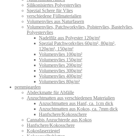
Silikonisiertes Polyestervlies
Spezial Schere für Vlies
verschiedene Füllmaterialien
Volumenvlies aus Naturfasern
Volumenvlies, Patchworkvlies, Polstervlies, Bastelvlies,
Polyestervlies
Nadelfilz aus Polyester 120g/m²
Spezial Patchworkvlies 60g/m², 80g/m²,
120g/m², 150g/m²
Volumenvlies 100g/m²
Volumenvlies 150g/m²
Volumenvlies 200g/m²
Volumenvlies 300g/m²
Volumenvlies 400g/m²
Volumenvlies 80g/m²
pemmigarden
Abdeckmatte für Abfälle
Anzuchtmatten aus verschiedenen Materialien
Anzuchtmatten aus Hanf, ca. 1cm dick
Anzuchtmatten aus Kokos, ca. 7mm dick
Hanfschere/Kokosschere
Cannabis Anzuchterde aus Kokos
Hanfschere/Kokosschere
Kokosfaserziegel