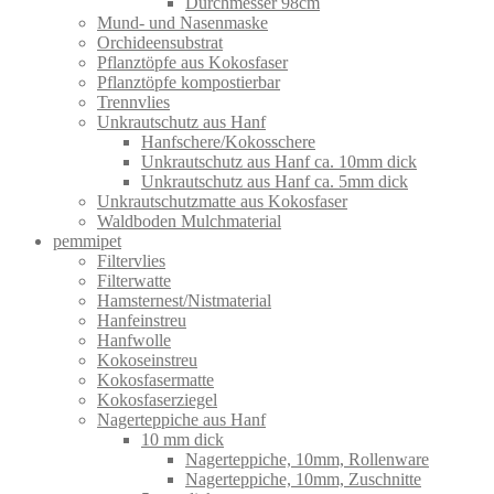
Durchmesser 98cm
Mund- und Nasenmaske
Orchideensubstrat
Pflanztöpfe aus Kokosfaser
Pflanztöpfe kompostierbar
Trennvlies
Unkrautschutz aus Hanf
Hanfschere/Kokosschere
Unkrautschutz aus Hanf ca. 10mm dick
Unkrautschutz aus Hanf ca. 5mm dick
Unkrautschutzmatte aus Kokosfaser
Waldboden Mulchmaterial
pemmipet
Filtervlies
Filterwatte
Hamsternest/Nistmaterial
Hanfeinstreu
Hanfwolle
Kokoseinstreu
Kokosfasermatte
Kokosfaserziegel
Nagerteppiche aus Hanf
10 mm dick
Nagerteppiche, 10mm, Rollenware
Nagerteppiche, 10mm, Zuschnitte