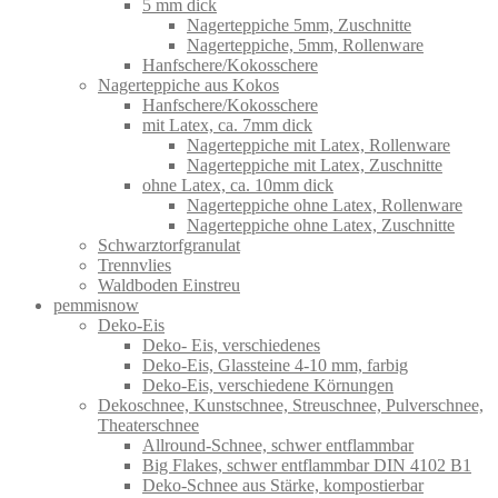
5 mm dick
Nagerteppiche 5mm, Zuschnitte
Nagerteppiche, 5mm, Rollenware
Hanfschere/Kokosschere
Nagerteppiche aus Kokos
Hanfschere/Kokosschere
mit Latex, ca. 7mm dick
Nagerteppiche mit Latex, Rollenware
Nagerteppiche mit Latex, Zuschnitte
ohne Latex, ca. 10mm dick
Nagerteppiche ohne Latex, Rollenware
Nagerteppiche ohne Latex, Zuschnitte
Schwarztorfgranulat
Trennvlies
Waldboden Einstreu
pemmisnow
Deko-Eis
Deko- Eis, verschiedenes
Deko-Eis, Glassteine 4-10 mm, farbig
Deko-Eis, verschiedene Körnungen
Dekoschnee, Kunstschnee, Streuschnee, Pulverschnee,
Theaterschnee
Allround-Schnee, schwer entflammbar
Big Flakes, schwer entflammbar DIN 4102 B1
Deko-Schnee aus Stärke, kompostierbar