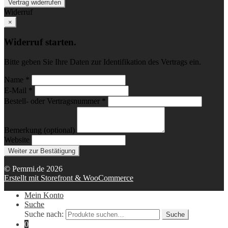
Vertrag widerrufen
Widerruf
×
Widerruf starten.
Bitte geben Sie Ihre Daten zur Identifikation des Vertrags ein.
Name *
E-Mail *
Bestell- oder Vertragsnummer *
Bemerkung (optional)
Website
Weiter zur Bestätigung
© Pemmi.de 2026
Erstellt mit Storefront & WooCommerce
Mein Konto
Suche
Suche nach:
Suche
0