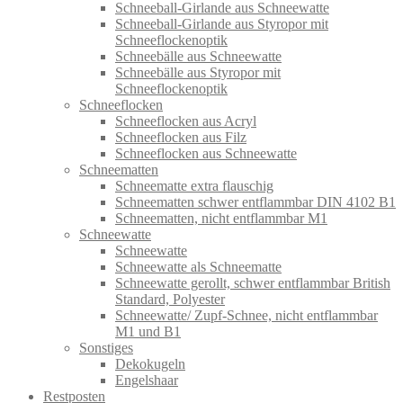
Schneeball-Girlande aus Schneewatte
Schneeball-Girlande aus Styropor mit
Schneeflockenoptik
Schneebälle aus Schneewatte
Schneebälle aus Styropor mit
Schneeflockenoptik
Schneeflocken
Schneeflocken aus Acryl
Schneeflocken aus Filz
Schneeflocken aus Schneewatte
Schneematten
Schneematte extra flauschig
Schneematten schwer entflammbar DIN 4102 B1
Schneematten, nicht entflammbar M1
Schneewatte
Schneewatte
Schneewatte als Schneematte
Schneewatte gerollt, schwer entflammbar British
Standard, Polyester
Schneewatte/ Zupf-Schnee, nicht entflammbar
M1 und B1
Sonstiges
Dekokugeln
Engelshaar
Restposten