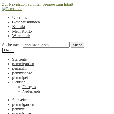
Zur Navigation springen
Springe zum Inhalt
Über uns
Geschäftskunden
Kontakt
Mein Konto
Warenkorb
Suche nach:
Suche
Menü
Startseite
pemmigarden
pemmifill
pemmisnow
pemmipet
Deutsch
Français
Nederlands
Startseite
pemmigarden
pemmifill
pemmisnow