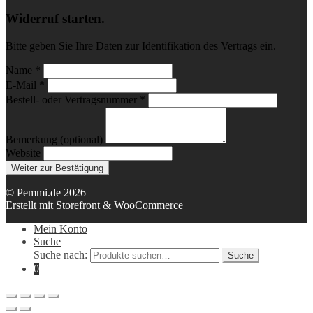
Widerruf starten.
Bitte geben Sie Ihre Daten zur Identifikation des Vertrags ein.
Name *
E-Mail *
Bestell- oder Vertragsnummer *
Bemerkung (optional)
Website
Weiter zur Bestätigung
© Pemmi.de 2026
Erstellt mit Storefront & WooCommerce
Mein Konto
Suche
Suche nach:
Suche
0