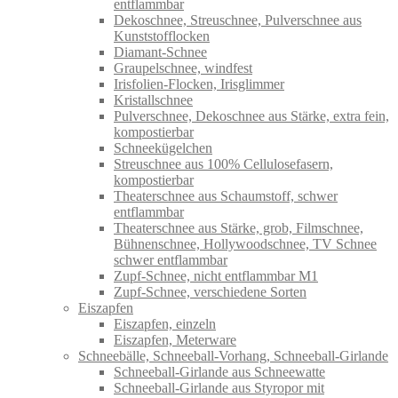
entflammbar
Dekoschnee, Streuschnee, Pulverschnee aus
Kunststofflocken
Diamant-Schnee
Graupelschnee, windfest
Irisfolien-Flocken, Irisglimmer
Kristallschnee
Pulverschnee, Dekoschnee aus Stärke, extra fein,
kompostierbar
Schneekügelchen
Streuschnee aus 100% Cellulosefasern,
kompostierbar
Theaterschnee aus Schaumstoff, schwer
entflammbar
Theaterschnee aus Stärke, grob, Filmschnee,
Bühnenschnee, Hollywoodschnee, TV Schnee
schwer entflammbar
Zupf-Schnee, nicht entflammbar M1
Zupf-Schnee, verschiedene Sorten
Eiszapfen
Eiszapfen, einzeln
Eiszapfen, Meterware
Schneebälle, Schneeball-Vorhang, Schneeball-Girlande
Schneeball-Girlande aus Schneewatte
Schneeball-Girlande aus Styropor mit