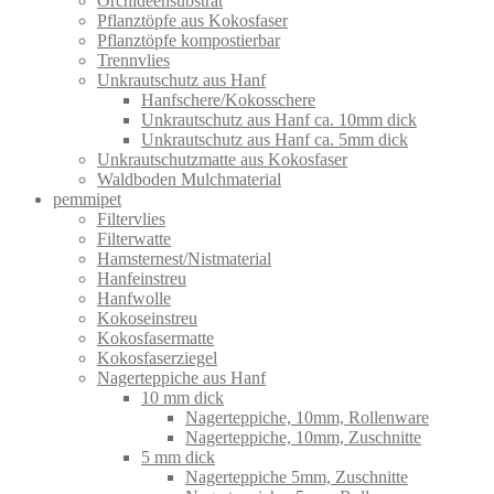
Orchideensubstrat
Pflanztöpfe aus Kokosfaser
Pflanztöpfe kompostierbar
Trennvlies
Unkrautschutz aus Hanf
Hanfschere/Kokosschere
Unkrautschutz aus Hanf ca. 10mm dick
Unkrautschutz aus Hanf ca. 5mm dick
Unkrautschutzmatte aus Kokosfaser
Waldboden Mulchmaterial
pemmipet
Filtervlies
Filterwatte
Hamsternest/Nistmaterial
Hanfeinstreu
Hanfwolle
Kokoseinstreu
Kokosfasermatte
Kokosfaserziegel
Nagerteppiche aus Hanf
10 mm dick
Nagerteppiche, 10mm, Rollenware
Nagerteppiche, 10mm, Zuschnitte
5 mm dick
Nagerteppiche 5mm, Zuschnitte