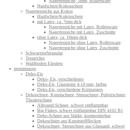
Nagerteppiche, 5mm, Rollenware
Hanfschere/Kokosschere
Nagerteppiche aus Kokos
Hanfschere/Kokosschere
mit Latex, ca. 7mm dick
Nagerteppiche mit Latex, Rollenware
Nagerteppiche mit Latex, Zuschnitte
ohne Latex, ca. 10mm dick
Nagerteppiche ohne Latex, Rollenware
Nagerteppiche ohne Latex, Zuschnitte
Schwarztorfgranulat
Trennvlies
Waldboden Einstreu
pemmisnow
Deko-Eis
Deko- Eis, verschiedenes
Deko-Eis, Glassteine 4-10 mm, farbig
Deko-Eis, verschiedene Körnungen
Dekoschnee, Kunstschnee, Streuschnee, Pulverschnee,
Theaterschnee
Allround-Schnee, schwer entflammbar
Big Flakes, schwer entflammbar DIN 4102 B1
Deko-Schnee aus Stärke, kompostierbar
Dekoschnee aus Kunststoffflocken
Dekoschnee, Streuschnee aus Glassand, schwer