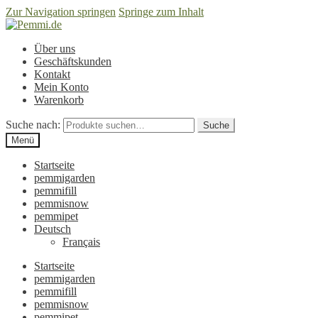
Zur Navigation springen
Springe zum Inhalt
Über uns
Geschäftskunden
Kontakt
Mein Konto
Warenkorb
Suche nach:
Suche
Menü
Startseite
pemmigarden
pemmifill
pemmisnow
pemmipet
Deutsch
Français
Startseite
pemmigarden
pemmifill
pemmisnow
pemmipet