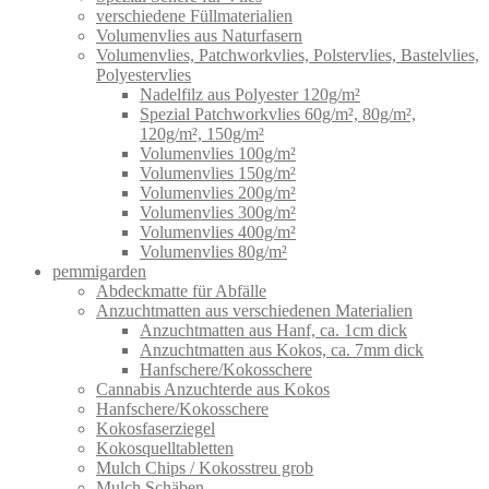
verschiedene Füllmaterialien
Volumenvlies aus Naturfasern
Volumenvlies, Patchworkvlies, Polstervlies, Bastelvlies,
Polyestervlies
Nadelfilz aus Polyester 120g/m²
Spezial Patchworkvlies 60g/m², 80g/m²,
120g/m², 150g/m²
Volumenvlies 100g/m²
Volumenvlies 150g/m²
Volumenvlies 200g/m²
Volumenvlies 300g/m²
Volumenvlies 400g/m²
Volumenvlies 80g/m²
pemmigarden
Abdeckmatte für Abfälle
Anzuchtmatten aus verschiedenen Materialien
Anzuchtmatten aus Hanf, ca. 1cm dick
Anzuchtmatten aus Kokos, ca. 7mm dick
Hanfschere/Kokosschere
Cannabis Anzuchterde aus Kokos
Hanfschere/Kokosschere
Kokosfaserziegel
Kokosquelltabletten
Mulch Chips / Kokosstreu grob
Mulch Schäben