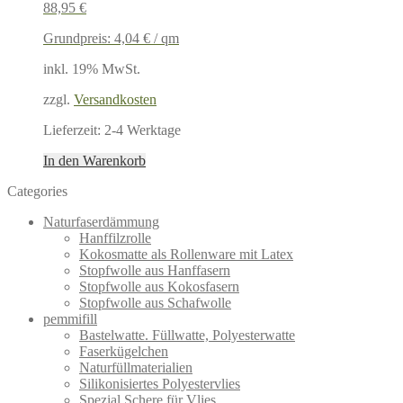
88,95
€
Grundpreis:
4,04
€
/
qm
inkl. 19% MwSt.
zzgl.
Versandkosten
Lieferzeit:
2-4 Werktage
In den Warenkorb
Categories
Naturfaserdämmung
Hanffilzrolle
Kokosmatte als Rollenware mit Latex
Stopfwolle aus Hanffasern
Stopfwolle aus Kokosfasern
Stopfwolle aus Schafwolle
pemmifill
Bastelwatte. Füllwatte, Polyesterwatte
Faserkügelchen
Naturfüllmaterialien
Silikonisiertes Polyestervlies
Spezial Schere für Vlies