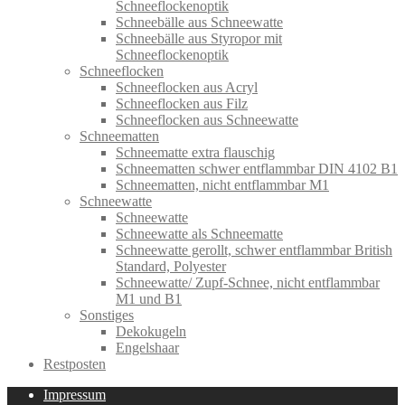
Schneeflockenoptik
Schneebälle aus Schneewatte
Schneebälle aus Styropor mit
Schneeflockenoptik
Schneeflocken
Schneeflocken aus Acryl
Schneeflocken aus Filz
Schneeflocken aus Schneewatte
Schneematten
Schneematte extra flauschig
Schneematten schwer entflammbar DIN 4102 B1
Schneematten, nicht entflammbar M1
Schneewatte
Schneewatte
Schneewatte als Schneematte
Schneewatte gerollt, schwer entflammbar British
Standard, Polyester
Schneewatte/ Zupf-Schnee, nicht entflammbar
M1 und B1
Sonstiges
Dekokugeln
Engelshaar
Restposten
Impressum