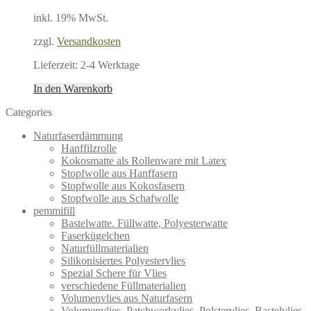
inkl. 19% MwSt.
zzgl.
Versandkosten
Lieferzeit:
2-4 Werktage
In den Warenkorb
Categories
Naturfaserdämmung
Hanffilzrolle
Kokosmatte als Rollenware mit Latex
Stopfwolle aus Hanffasern
Stopfwolle aus Kokosfasern
Stopfwolle aus Schafwolle
pemmifill
Bastelwatte. Füllwatte, Polyesterwatte
Faserkügelchen
Naturfüllmaterialien
Silikonisiertes Polyestervlies
Spezial Schere für Vlies
verschiedene Füllmaterialien
Volumenvlies aus Naturfasern
Volumenvlies, Patchworkvlies, Polstervlies, Bastelvlies,