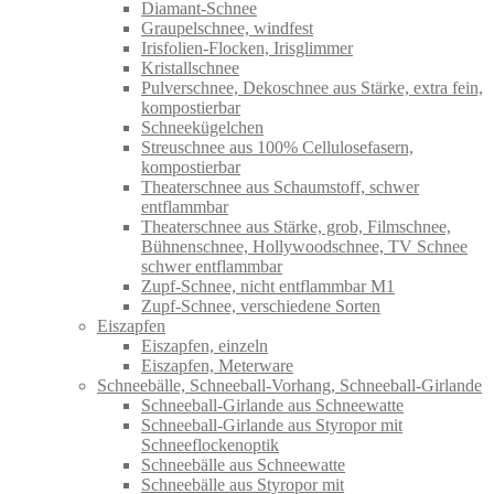
Diamant-Schnee
Graupelschnee, windfest
Irisfolien-Flocken, Irisglimmer
Kristallschnee
Pulverschnee, Dekoschnee aus Stärke, extra fein,
kompostierbar
Schneekügelchen
Streuschnee aus 100% Cellulosefasern,
kompostierbar
Theaterschnee aus Schaumstoff, schwer
entflammbar
Theaterschnee aus Stärke, grob, Filmschnee,
Bühnenschnee, Hollywoodschnee, TV Schnee
schwer entflammbar
Zupf-Schnee, nicht entflammbar M1
Zupf-Schnee, verschiedene Sorten
Eiszapfen
Eiszapfen, einzeln
Eiszapfen, Meterware
Schneebälle, Schneeball-Vorhang, Schneeball-Girlande
Schneeball-Girlande aus Schneewatte
Schneeball-Girlande aus Styropor mit
Schneeflockenoptik
Schneebälle aus Schneewatte
Schneebälle aus Styropor mit