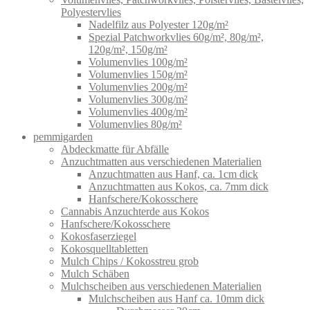
Polyestervlies
Nadelfilz aus Polyester 120g/m²
Spezial Patchworkvlies 60g/m², 80g/m²,
120g/m², 150g/m²
Volumenvlies 100g/m²
Volumenvlies 150g/m²
Volumenvlies 200g/m²
Volumenvlies 300g/m²
Volumenvlies 400g/m²
Volumenvlies 80g/m²
pemmigarden
Abdeckmatte für Abfälle
Anzuchtmatten aus verschiedenen Materialien
Anzuchtmatten aus Hanf, ca. 1cm dick
Anzuchtmatten aus Kokos, ca. 7mm dick
Hanfschere/Kokosschere
Cannabis Anzuchterde aus Kokos
Hanfschere/Kokosschere
Kokosfaserziegel
Kokosquelltabletten
Mulch Chips / Kokosstreu grob
Mulch Schäben
Mulchscheiben aus verschiedenen Materialien
Mulchscheiben aus Hanf ca. 10mm dick