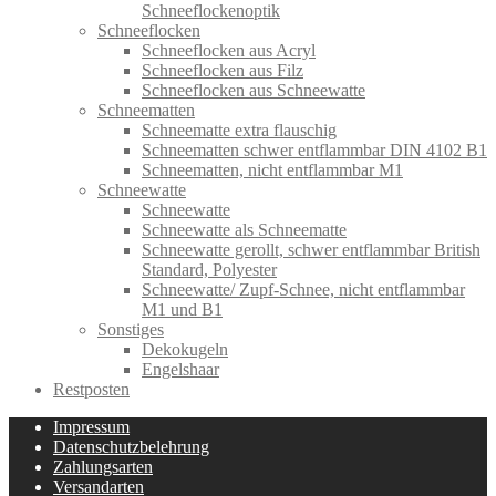
Schneeflockenoptik
Schneeflocken
Schneeflocken aus Acryl
Schneeflocken aus Filz
Schneeflocken aus Schneewatte
Schneematten
Schneematte extra flauschig
Schneematten schwer entflammbar DIN 4102 B1
Schneematten, nicht entflammbar M1
Schneewatte
Schneewatte
Schneewatte als Schneematte
Schneewatte gerollt, schwer entflammbar British
Standard, Polyester
Schneewatte/ Zupf-Schnee, nicht entflammbar
M1 und B1
Sonstiges
Dekokugeln
Engelshaar
Restposten
Impressum
Datenschutzbelehrung
Zahlungsarten
Versandarten