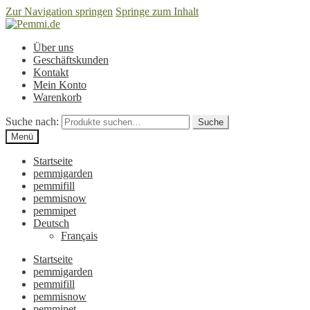
Zur Navigation springen
Springe zum Inhalt
Über uns
Geschäftskunden
Kontakt
Mein Konto
Warenkorb
Suche nach:
Suche
Menü
Startseite
pemmigarden
pemmifill
pemmisnow
pemmipet
Deutsch
Français
Startseite
pemmigarden
pemmifill
pemmisnow
pemmipet