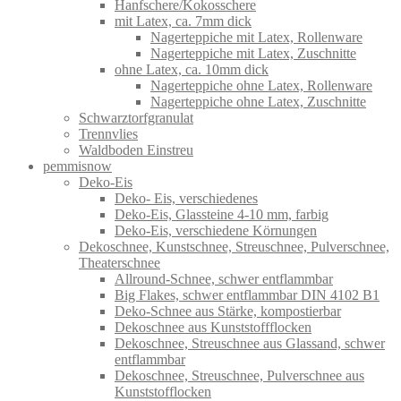
Hanfschere/Kokosschere
mit Latex, ca. 7mm dick
Nagerteppiche mit Latex, Rollenware
Nagerteppiche mit Latex, Zuschnitte
ohne Latex, ca. 10mm dick
Nagerteppiche ohne Latex, Rollenware
Nagerteppiche ohne Latex, Zuschnitte
Schwarztorfgranulat
Trennvlies
Waldboden Einstreu
pemmisnow
Deko-Eis
Deko- Eis, verschiedenes
Deko-Eis, Glassteine 4-10 mm, farbig
Deko-Eis, verschiedene Körnungen
Dekoschnee, Kunstschnee, Streuschnee, Pulverschnee,
Theaterschnee
Allround-Schnee, schwer entflammbar
Big Flakes, schwer entflammbar DIN 4102 B1
Deko-Schnee aus Stärke, kompostierbar
Dekoschnee aus Kunststoffflocken
Dekoschnee, Streuschnee aus Glassand, schwer
entflammbar
Dekoschnee, Streuschnee, Pulverschnee aus
Kunststofflocken