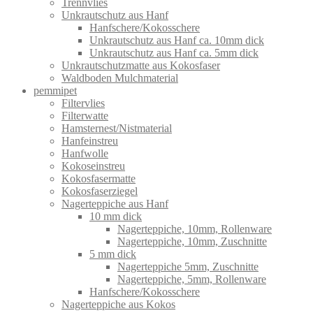
Trennvlies
Unkrautschutz aus Hanf
Hanfschere/Kokosschere
Unkrautschutz aus Hanf ca. 10mm dick
Unkrautschutz aus Hanf ca. 5mm dick
Unkrautschutzmatte aus Kokosfaser
Waldboden Mulchmaterial
pemmipet
Filtervlies
Filterwatte
Hamsternest/Nistmaterial
Hanfeinstreu
Hanfwolle
Kokoseinstreu
Kokosfasermatte
Kokosfaserziegel
Nagerteppiche aus Hanf
10 mm dick
Nagerteppiche, 10mm, Rollenware
Nagerteppiche, 10mm, Zuschnitte
5 mm dick
Nagerteppiche 5mm, Zuschnitte
Nagerteppiche, 5mm, Rollenware
Hanfschere/Kokosschere
Nagerteppiche aus Kokos