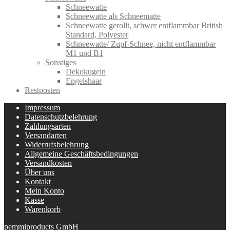
Schneewatte
Schneewatte als Schneematte
Schneewatte gerollt, schwer entflammbar British
Standard, Polyester
Schneewatte/ Zupf-Schnee, nicht entflammbar
M1 und B1
Sonstiges
Dekokugeln
Engelshaar
Restposten
Impressum
Datenschutzbelehrung
Zahlungsarten
Versandarten
Widerrufsbelehrung
Allgemeine Geschäftsbedingungen
Versandkosten
Über uns
Kontakt
Mein Konto
Kasse
Warenkorb
pemmiproducts GmbH