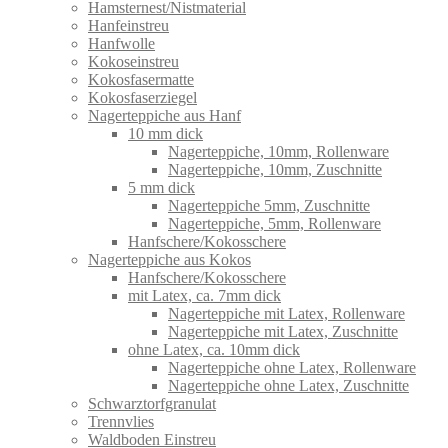
Hamsternest/Nistmaterial
Hanfeinstreu
Hanfwolle
Kokoseinstreu
Kokosfasermatte
Kokosfaserziegel
Nagerteppiche aus Hanf
10 mm dick
Nagerteppiche, 10mm, Rollenware
Nagerteppiche, 10mm, Zuschnitte
5 mm dick
Nagerteppiche 5mm, Zuschnitte
Nagerteppiche, 5mm, Rollenware
Hanfschere/Kokosschere
Nagerteppiche aus Kokos
Hanfschere/Kokosschere
mit Latex, ca. 7mm dick
Nagerteppiche mit Latex, Rollenware
Nagerteppiche mit Latex, Zuschnitte
ohne Latex, ca. 10mm dick
Nagerteppiche ohne Latex, Rollenware
Nagerteppiche ohne Latex, Zuschnitte
Schwarztorfgranulat
Trennvlies
Waldboden Einstreu