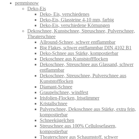
pemmisnow
Deko-Eis
Deko- Eis, verschiedenes
Deko-Eis, Glassteine 4-10 mm, farbig
Deko-Eis, verschiedene Körnungen
Dekoschnee, Kunstschnee, Streuschnee, Pulverschnee,
Theaterschnee
Allround-Schnee, schwer entflammbar
Big Flakes, schwer entflammbar DIN 4102 B1
Deko-Schnee aus Stärke, kompostierbar
Dekoschnee aus Kunststoffflocken
Dekoschnee, Streuschnee aus Glassand, schwer
entflammbar
Dekoschnee, Streuschnee, Pulverschnee aus
Kunststofflocken
Diamant-Schnee
Graupelschnee, windfest
Irisfolien-Flocken, Irisglimmer
Kristallschnee
Pulverschnee, Dekoschnee aus Stärke, extra fein,
kompostierbar
Schneekügelchen
Streuschnee aus 100% Cellulosefasern,
kompostierbar
Theaterschnee aus Schaumstoff, schwer