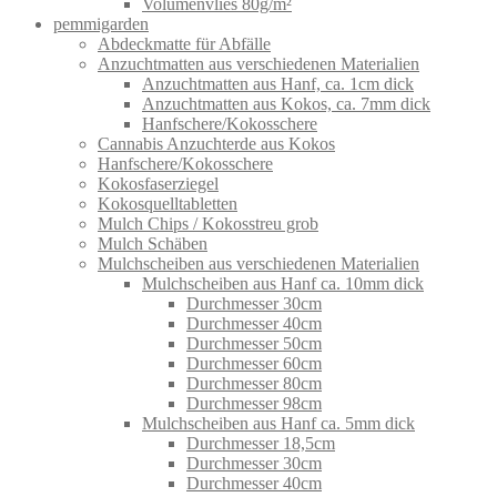
Volumenvlies 80g/m²
pemmigarden
Abdeckmatte für Abfälle
Anzuchtmatten aus verschiedenen Materialien
Anzuchtmatten aus Hanf, ca. 1cm dick
Anzuchtmatten aus Kokos, ca. 7mm dick
Hanfschere/Kokosschere
Cannabis Anzuchterde aus Kokos
Hanfschere/Kokosschere
Kokosfaserziegel
Kokosquelltabletten
Mulch Chips / Kokosstreu grob
Mulch Schäben
Mulchscheiben aus verschiedenen Materialien
Mulchscheiben aus Hanf ca. 10mm dick
Durchmesser 30cm
Durchmesser 40cm
Durchmesser 50cm
Durchmesser 60cm
Durchmesser 80cm
Durchmesser 98cm
Mulchscheiben aus Hanf ca. 5mm dick
Durchmesser 18,5cm
Durchmesser 30cm
Durchmesser 40cm