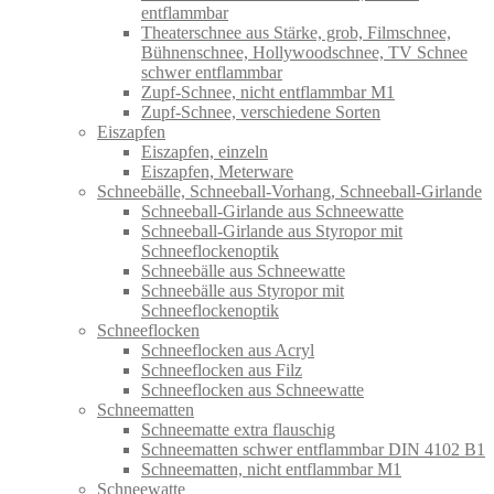
entflammbar
Theaterschnee aus Stärke, grob, Filmschnee,
Bühnenschnee, Hollywoodschnee, TV Schnee
schwer entflammbar
Zupf-Schnee, nicht entflammbar M1
Zupf-Schnee, verschiedene Sorten
Eiszapfen
Eiszapfen, einzeln
Eiszapfen, Meterware
Schneebälle, Schneeball-Vorhang, Schneeball-Girlande
Schneeball-Girlande aus Schneewatte
Schneeball-Girlande aus Styropor mit
Schneeflockenoptik
Schneebälle aus Schneewatte
Schneebälle aus Styropor mit
Schneeflockenoptik
Schneeflocken
Schneeflocken aus Acryl
Schneeflocken aus Filz
Schneeflocken aus Schneewatte
Schneematten
Schneematte extra flauschig
Schneematten schwer entflammbar DIN 4102 B1
Schneematten, nicht entflammbar M1
Schneewatte