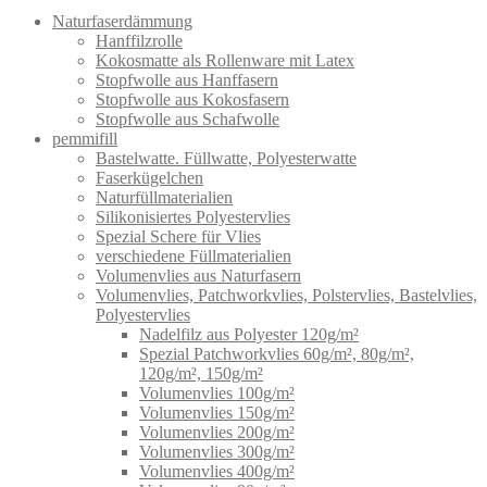
Naturfaserdämmung
Hanffilzrolle
Kokosmatte als Rollenware mit Latex
Stopfwolle aus Hanffasern
Stopfwolle aus Kokosfasern
Stopfwolle aus Schafwolle
pemmifill
Bastelwatte. Füllwatte, Polyesterwatte
Faserkügelchen
Naturfüllmaterialien
Silikonisiertes Polyestervlies
Spezial Schere für Vlies
verschiedene Füllmaterialien
Volumenvlies aus Naturfasern
Volumenvlies, Patchworkvlies, Polstervlies, Bastelvlies,
Polyestervlies
Nadelfilz aus Polyester 120g/m²
Spezial Patchworkvlies 60g/m², 80g/m²,
120g/m², 150g/m²
Volumenvlies 100g/m²
Volumenvlies 150g/m²
Volumenvlies 200g/m²
Volumenvlies 300g/m²
Volumenvlies 400g/m²