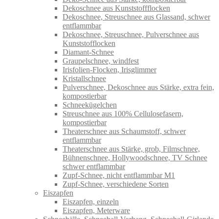
Dekoschnee aus Kunststoffflocken
Dekoschnee, Streuschnee aus Glassand, schwer
entflammbar
Dekoschnee, Streuschnee, Pulverschnee aus
Kunststofflocken
Diamant-Schnee
Graupelschnee, windfest
Irisfolien-Flocken, Irisglimmer
Kristallschnee
Pulverschnee, Dekoschnee aus Stärke, extra fein,
kompostierbar
Schneekügelchen
Streuschnee aus 100% Cellulosefasern,
kompostierbar
Theaterschnee aus Schaumstoff, schwer
entflammbar
Theaterschnee aus Stärke, grob, Filmschnee,
Bühnenschnee, Hollywoodschnee, TV Schnee
schwer entflammbar
Zupf-Schnee, nicht entflammbar M1
Zupf-Schnee, verschiedene Sorten
Eiszapfen
Eiszapfen, einzeln
Eiszapfen, Meterware