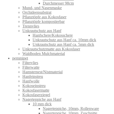
Durchmesser 98cm
Mund- und Nasenmaske
Orchideensubstrat
Pflanztöpfe aus Kokosfaser
Pflanztöpfe kompostierbar
Trennvlies
Unkrautschutz aus Hanf
Hanfschere/Kokosschere
Unkrautschutz aus Hanf ca. 10mm dick
Unkrautschutz aus Hanf ca. 5mm dick
Unkrautschutzmatte aus Kokosfaser
Waldboden Mulchmaterial
pemmipet
Filtervlies
Filterwatte
Hamsternest/Nistmaterial
Hanfeinstreu
Hanfwolle
Kokoseinstreu
Kokosfasermatte
Kokosfaserziegel
Nagerteppiche aus Hanf
10 mm dick
Nagerteppiche, 10mm, Rollenware
Nagerteppiche, 10mm, Zuschnitte