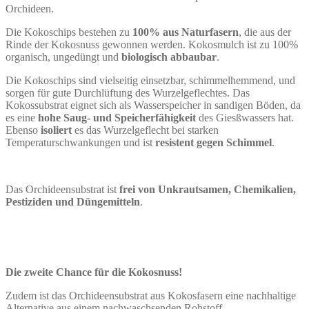
Orchideen.
Die Kokoschips bestehen zu
100% aus Naturfasern
, die aus der
Rinde der Kokosnuss gewonnen werden. Kokosmulch ist zu 100%
organisch, ungedüngt und
biologisch abbaubar
.
Die Kokoschips sind vielseitig einsetzbar, schimmelhemmend, und
sorgen für gute Durchlüftung des Wurzelgeflechtes. Das
Kokossubstrat eignet sich als Wasserspeicher in sandigen Böden, da
es eine
hohe Saug- und Speicherfähigkeit
des Giesßwassers hat.
Ebenso
isoliert
es das Wurzelgeflecht bei starken
Temperaturschwankungen und ist
resistent gegen Schimmel
.
Das Orchideensubstrat ist
frei von Unkrautsamen, Chemikalien,
Pestiziden und Düngemitteln
.
Die zweite Chance für die Kokosnuss!
Zudem ist das Orchideensubstrat aus Kokosfasern eine nachhaltige
Alternative aus einem nachwaschsenden Rohstoff.