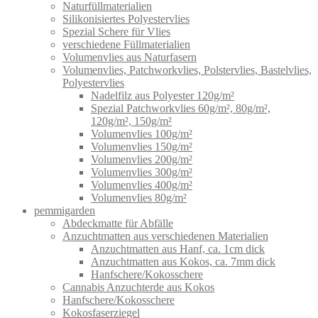
Naturfüllmaterialien
Silikonisiertes Polyestervlies
Spezial Schere für Vlies
verschiedene Füllmaterialien
Volumenvlies aus Naturfasern
Volumenvlies, Patchworkvlies, Polstervlies, Bastelvlies,
Polyestervlies
Nadelfilz aus Polyester 120g/m²
Spezial Patchworkvlies 60g/m², 80g/m²,
120g/m², 150g/m²
Volumenvlies 100g/m²
Volumenvlies 150g/m²
Volumenvlies 200g/m²
Volumenvlies 300g/m²
Volumenvlies 400g/m²
Volumenvlies 80g/m²
pemmigarden
Abdeckmatte für Abfälle
Anzuchtmatten aus verschiedenen Materialien
Anzuchtmatten aus Hanf, ca. 1cm dick
Anzuchtmatten aus Kokos, ca. 7mm dick
Hanfschere/Kokosschere
Cannabis Anzuchterde aus Kokos
Hanfschere/Kokosschere
Kokosfaserziegel