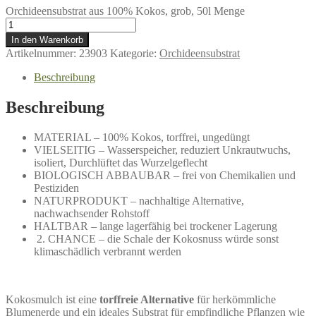
Orchideensubstrat aus 100% Kokos, grob, 50l Menge
In den Warenkorb
Artikelnummer:
23903
Kategorie:
Orchideensubstrat
Beschreibung
Beschreibung
MATERIAL – 100% Kokos, torffrei, ungedüngt
VIELSEITIG – Wasserspeicher, reduziert Unkrautwuchs,
isoliert, Durchlüftet das Wurzelgeflecht
BIOLOGISCH ABBAUBAR – frei von Chemikalien und
Pestiziden
NATURPRODUKT – nachhaltige Alternative,
nachwachsender Rohstoff
HALTBAR – lange lagerfähig bei trockener Lagerung
2. CHANCE – die Schale der Kokosnuss würde sonst
klimaschädlich verbrannt werden
Kokosmulch ist eine
torffreie Alternative
für herkömmliche
Blumenerde und ein ideales Substrat für empfindliche Pflanzen wie