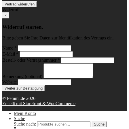
Vertrag widerrufen
Widerruf
×
Widerruf starten.
Bitte geben Sie Ihre Daten zur Identifikation des Vertrags ein.
Name *
E-Mail *
Bestell- oder Vertragsnummer *
Bemerkung (optional)
Website
Weiter zur Bestätigung
© Pemmi.de 2026
Erstellt mit Storefront & WooCommerce
Mein Konto
Suche
Suche nach:
Suche