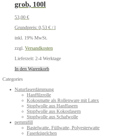
grob, 100l
53,00
€
Grundpreis:
0,53
€
/
l
inkl. 19% MwSt.
zzgl.
Versandkosten
Lieferzeit:
2-4 Werktage
In den Warenkorb
Categories
Naturfaserdämmung
Hanffilzrolle
Kokosmatte als Rollenware mit Latex
Stopfwolle aus Hanffasern
Stopfwolle aus Kokosfasern
Stopfwolle aus Schafwolle
pemmifill
Bastelwatte. Füllwatte, Polyesterwatte
Faserkügelchen