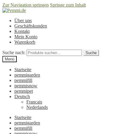
Zur Navigation springen
Springe zum Inhalt
Über uns
Geschäftskunden
Kontakt
Mein Konto
Warenkorb
Suche nach:
Suche
Menü
Startseite
pemmigarden
pemmifill
pemmisnow
pemmipet
Deutsch
Français
Nederlands
Startseite
pemmigarden
pemmifill
pemmisnow