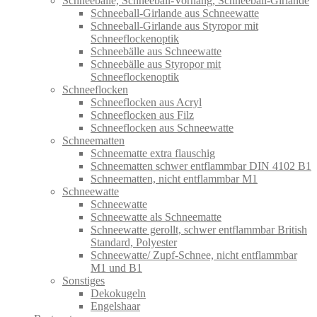
Schneebälle, Schneeball-Vorhang, Schneeball-Girlande
Schneeball-Girlande aus Schneewatte
Schneeball-Girlande aus Styropor mit
Schneeflockenoptik
Schneebälle aus Schneewatte
Schneebälle aus Styropor mit
Schneeflockenoptik
Schneeflocken
Schneeflocken aus Acryl
Schneeflocken aus Filz
Schneeflocken aus Schneewatte
Schneematten
Schneematte extra flauschig
Schneematten schwer entflammbar DIN 4102 B1
Schneematten, nicht entflammbar M1
Schneewatte
Schneewatte
Schneewatte als Schneematte
Schneewatte gerollt, schwer entflammbar British
Standard, Polyester
Schneewatte/ Zupf-Schnee, nicht entflammbar
M1 und B1
Sonstiges
Dekokugeln
Engelshaar