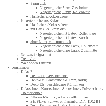
5 mm dick
Nagerteppiche 5mm, Zuschnitte
Nagerteppiche, 5mm, Rollenware
Hanfschere/Kokosschere
Nagerteppiche aus Kokos
Hanfschere/Kokosschere
mit Latex, ca. 7mm dick
Nagerteppiche mit Latex, Rollenware
Nagerteppiche mit Latex, Zuschnitte
ohne Latex, ca. 10mm dick
Nagerteppiche ohne Latex, Rollenware
Nagerteppiche ohne Latex, Zuschnitte
Schwarztorfgranulat
Trennvlies
Waldboden Einstreu
pemmisnow
Deko-Eis
Deko- Eis, verschiedenes
Deko-Eis, Glassteine 4-10 mm, farbig
Deko-Eis, verschiedene Körnungen
Dekoschnee, Kunstschnee, Streuschnee, Pulverschnee,
Theaterschnee
Allround-Schnee, schwer entflammbar
Big Flakes, schwer entflammbar DIN 4102 B1
Deko-Schnee aus Stärke, kompostierbar