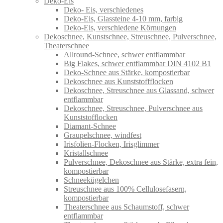
Deko-Eis
Deko- Eis, verschiedenes
Deko-Eis, Glassteine 4-10 mm, farbig
Deko-Eis, verschiedene Körnungen
Dekoschnee, Kunstschnee, Streuschnee, Pulverschnee,
Theaterschnee
Allround-Schnee, schwer entflammbar
Big Flakes, schwer entflammbar DIN 4102 B1
Deko-Schnee aus Stärke, kompostierbar
Dekoschnee aus Kunststoffflocken
Dekoschnee, Streuschnee aus Glassand, schwer
entflammbar
Dekoschnee, Streuschnee, Pulverschnee aus
Kunststofflocken
Diamant-Schnee
Graupelschnee, windfest
Irisfolien-Flocken, Irisglimmer
Kristallschnee
Pulverschnee, Dekoschnee aus Stärke, extra fein,
kompostierbar
Schneekügelchen
Streuschnee aus 100% Cellulosefasern,
kompostierbar
Theaterschnee aus Schaumstoff, schwer
entflammbar