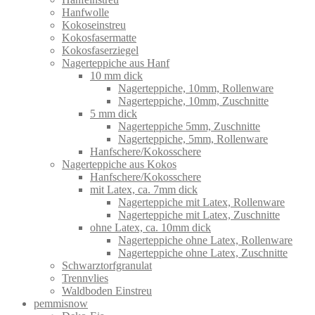
Hanfwolle
Kokoseinstreu
Kokosfasermatte
Kokosfaserziegel
Nagerteppiche aus Hanf
10 mm dick
Nagerteppiche, 10mm, Rollenware
Nagerteppiche, 10mm, Zuschnitte
5 mm dick
Nagerteppiche 5mm, Zuschnitte
Nagerteppiche, 5mm, Rollenware
Hanfschere/Kokosschere
Nagerteppiche aus Kokos
Hanfschere/Kokosschere
mit Latex, ca. 7mm dick
Nagerteppiche mit Latex, Rollenware
Nagerteppiche mit Latex, Zuschnitte
ohne Latex, ca. 10mm dick
Nagerteppiche ohne Latex, Rollenware
Nagerteppiche ohne Latex, Zuschnitte
Schwarztorfgranulat
Trennvlies
Waldboden Einstreu
pemmisnow