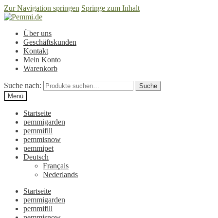
Zur Navigation springen
Springe zum Inhalt
Über uns
Geschäftskunden
Kontakt
Mein Konto
Warenkorb
Suche nach:
Suche
Menü
Startseite
pemmigarden
pemmifill
pemmisnow
pemmipet
Deutsch
Français
Nederlands
Startseite
pemmigarden
pemmifill
pemmisnow