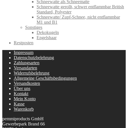
Schneewatte als Schneematte
Schneewatte gerollt, schwer entflammbar British
Standard, Polyester
Schneewatte/ Zupf-Schnee, nicht entflammbar
M1 und B1
Sonstiges
Dekokugeln
Engelshaar
Restposten
Impressum
Datenschutzbelehrung
Zahlungsarten
Versandarten
Widerrufsbelehrung
Allgemeine Geschäftsbedingungen
Versandkosten
Über uns
Kontakt
Mein Konto
Kasse
Warenkorb
pemmiproducts GmbH
Gewerbepark Brand 66