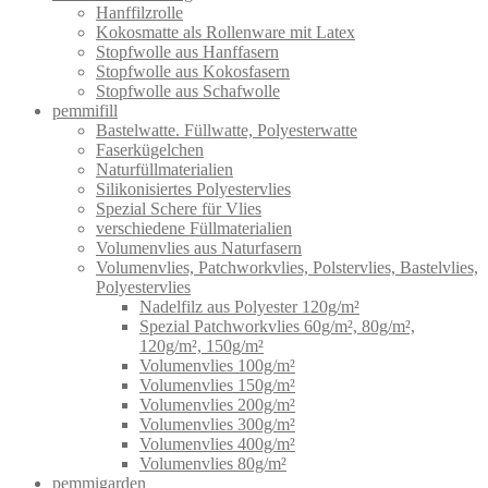
Hanffilzrolle
Kokosmatte als Rollenware mit Latex
Stopfwolle aus Hanffasern
Stopfwolle aus Kokosfasern
Stopfwolle aus Schafwolle
pemmifill
Bastelwatte. Füllwatte, Polyesterwatte
Faserkügelchen
Naturfüllmaterialien
Silikonisiertes Polyestervlies
Spezial Schere für Vlies
verschiedene Füllmaterialien
Volumenvlies aus Naturfasern
Volumenvlies, Patchworkvlies, Polstervlies, Bastelvlies,
Polyestervlies
Nadelfilz aus Polyester 120g/m²
Spezial Patchworkvlies 60g/m², 80g/m²,
120g/m², 150g/m²
Volumenvlies 100g/m²
Volumenvlies 150g/m²
Volumenvlies 200g/m²
Volumenvlies 300g/m²
Volumenvlies 400g/m²
Volumenvlies 80g/m²
pemmigarden