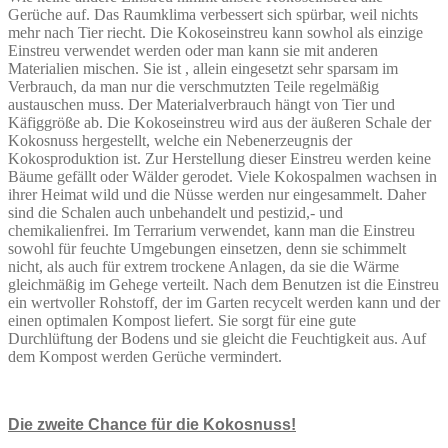
Gerüche auf. Das Raumklima verbessert sich spürbar, weil nichts
mehr nach Tier riecht. Die Kokoseinstreu kann sowhol als einzige
Einstreu verwendet werden oder man kann sie mit anderen
Materialien mischen. Sie ist , allein eingesetzt sehr sparsam im
Verbrauch, da man nur die verschmutzten Teile regelmäßig
austauschen muss. Der Materialverbrauch hängt von Tier und
Käfiggröße ab. Die Kokoseinstreu wird aus der äußeren Schale der
Kokosnuss hergestellt, welche ein Nebenerzeugnis der
Kokosproduktion ist. Zur Herstellung dieser Einstreu werden keine
Bäume gefällt oder Wälder gerodet. Viele Kokospalmen wachsen in
ihrer Heimat wild und die Nüsse werden nur eingesammelt. Daher
sind die Schalen auch unbehandelt und pestizid,- und
chemikalienfrei. Im Terrarium verwendet, kann man die Einstreu
sowohl für feuchte Umgebungen einsetzen, denn sie schimmelt
nicht, als auch für extrem trockene Anlagen, da sie die Wärme
gleichmäßig im Gehege verteilt. Nach dem Benutzen ist die Einstreu
ein wertvoller Rohstoff, der im Garten recycelt werden kann und der
einen optimalen Kompost liefert. Sie sorgt für eine gute
Durchlüftung der Bodens und sie gleicht die Feuchtigkeit aus. Auf
dem Kompost werden Gerüche vermindert.
Die zweite Chance für die Kokosnuss!