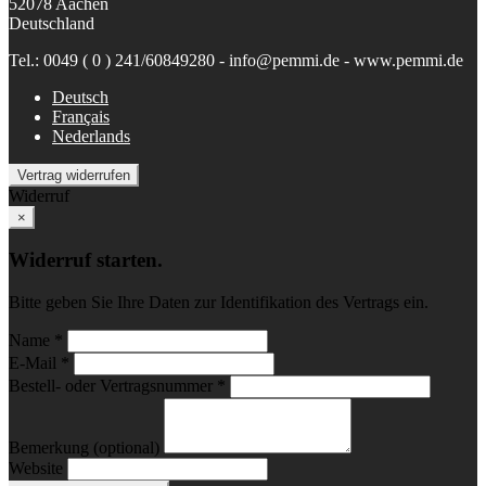
52078 Aachen
Deutschland
Tel.: 0049 ( 0 ) 241/60849280 - info@pemmi.de - www.pemmi.de
Deutsch
Français
Nederlands
Vertrag widerrufen
Widerruf
×
Widerruf starten.
Bitte geben Sie Ihre Daten zur Identifikation des Vertrags ein.
Name *
E-Mail *
Bestell- oder Vertragsnummer *
Bemerkung (optional)
Website