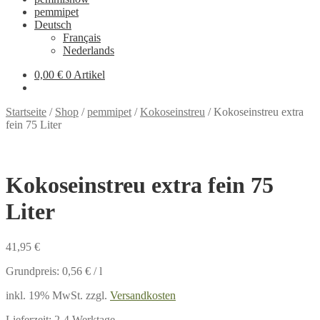
pemmipet
Deutsch
Français
Nederlands
0,00 €
0 Artikel
Startseite
/
Shop
/
pemmipet
/
Kokoseinstreu
/
Kokoseinstreu extra
fein 75 Liter
Kokoseinstreu extra fein 75
Liter
41,95
€
Grundpreis:
0,56
€
/
l
inkl. 19% MwSt.
zzgl.
Versandkosten
Lieferzeit:
2-4 Werktage