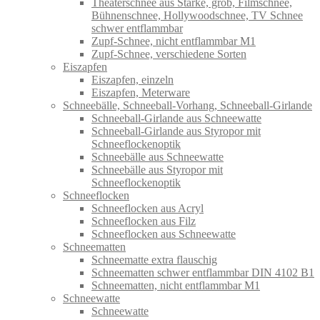
Theaterschnee aus Stärke, grob, Filmschnee,
Bühnenschnee, Hollywoodschnee, TV Schnee
schwer entflammbar
Zupf-Schnee, nicht entflammbar M1
Zupf-Schnee, verschiedene Sorten
Eiszapfen
Eiszapfen, einzeln
Eiszapfen, Meterware
Schneebälle, Schneeball-Vorhang, Schneeball-Girlande
Schneeball-Girlande aus Schneewatte
Schneeball-Girlande aus Styropor mit
Schneeflockenoptik
Schneebälle aus Schneewatte
Schneebälle aus Styropor mit
Schneeflockenoptik
Schneeflocken
Schneeflocken aus Acryl
Schneeflocken aus Filz
Schneeflocken aus Schneewatte
Schneematten
Schneematte extra flauschig
Schneematten schwer entflammbar DIN 4102 B1
Schneematten, nicht entflammbar M1
Schneewatte
Schneewatte