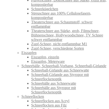
Pulverschnee, Dekoschnee aus Stärke, extra fein,
kompostierbar
Schneekügelchen
Streuschnee aus 100% Cellulosefasern,
kompostierbar
Theaterschnee aus Schaumstoff, schwer
entflammbar
Theaterschnee aus Stärke, grob, Filmschnee,
Bühnenschnee, Hollywoodschnee, TV Schnee
schwer entflammbar
Zupf-Schnee, nicht entflammbar M1
Zupf-Schnee, verschiedene Sorten
Eiszapfen
Eiszapfen, einzeln
Eiszapfen, Meterware
Schneebälle, Schneeball-Vorhang, Schneeball-Girlande
Schneeball-Girlande aus Schneewatte
Schneeball-Girlande aus Styropor mit
Schneeflockenoptik
Schneebälle aus Schneewatte
Schneebälle aus Styropor mit
Schneeflockenoptik
Schneeflocken
Schneeflocken aus Acryl
Schneeflocken aus Filz