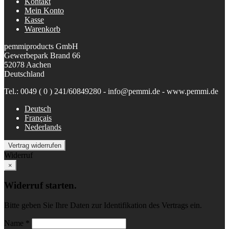
Kontakt
Mein Konto
Kasse
Warenkorb
pemmiproducts GmbH
Gewerbepark Brand 66
52078 Aachen
Deutschland
Tel.: 0049 ( 0 ) 241/60849280 - info@pemmi.de - www.pemmi.de
Deutsch
Français
Nederlands
Vertrag widerrufen
Widerruf
×
Widerruf starten.
Bitte geben Sie Ihre Daten zur Identifikation des Vertrags ein.
Name *