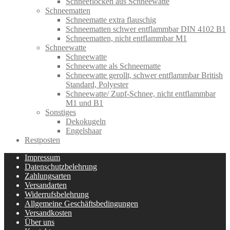
Schneeflocken aus Schneewatte
Schneematten
Schneematte extra flauschig
Schneematten schwer entflammbar DIN 4102 B1
Schneematten, nicht entflammbar M1
Schneewatte
Schneewatte
Schneewatte als Schneematte
Schneewatte gerollt, schwer entflammbar British
Standard, Polyester
Schneewatte/ Zupf-Schnee, nicht entflammbar
M1 und B1
Sonstiges
Dekokugeln
Engelshaar
Restposten
Impressum
Datenschutzbelehrung
Zahlungsarten
Versandarten
Widerrufsbelehrung
Allgemeine Geschäftsbedingungen
Versandkosten
Über uns