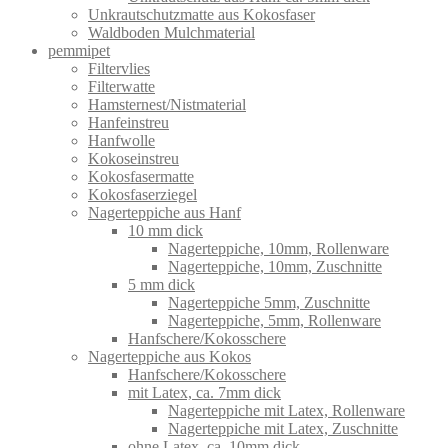
Unkrautschutzmatte aus Kokosfaser
Waldboden Mulchmaterial
pemmipet
Filtervlies
Filterwatte
Hamsternest/Nistmaterial
Hanfeinstreu
Hanfwolle
Kokoseinstreu
Kokosfasermatte
Kokosfaserziegel
Nagerteppiche aus Hanf
10 mm dick
Nagerteppiche, 10mm, Rollenware
Nagerteppiche, 10mm, Zuschnitte
5 mm dick
Nagerteppiche 5mm, Zuschnitte
Nagerteppiche, 5mm, Rollenware
Hanfschere/Kokosschere
Nagerteppiche aus Kokos
Hanfschere/Kokosschere
mit Latex, ca. 7mm dick
Nagerteppiche mit Latex, Rollenware
Nagerteppiche mit Latex, Zuschnitte
ohne Latex, ca. 10mm dick