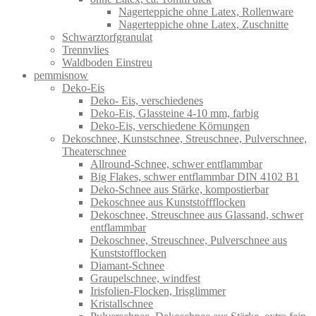
Nagerteppiche ohne Latex, Rollenware
Nagerteppiche ohne Latex, Zuschnitte
Schwarztorfgranulat
Trennvlies
Waldboden Einstreu
pemmisnow
Deko-Eis
Deko- Eis, verschiedenes
Deko-Eis, Glassteine 4-10 mm, farbig
Deko-Eis, verschiedene Körnungen
Dekoschnee, Kunstschnee, Streuschnee, Pulverschnee,
Theaterschnee
Allround-Schnee, schwer entflammbar
Big Flakes, schwer entflammbar DIN 4102 B1
Deko-Schnee aus Stärke, kompostierbar
Dekoschnee aus Kunststoffflocken
Dekoschnee, Streuschnee aus Glassand, schwer
entflammbar
Dekoschnee, Streuschnee, Pulverschnee aus
Kunststofflocken
Diamant-Schnee
Graupelschnee, windfest
Irisfolien-Flocken, Irisglimmer
Kristallschnee