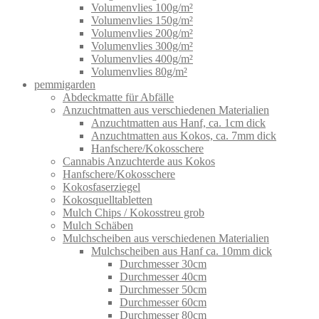
Volumenvlies 100g/m²
Volumenvlies 150g/m²
Volumenvlies 200g/m²
Volumenvlies 300g/m²
Volumenvlies 400g/m²
Volumenvlies 80g/m²
pemmigarden
Abdeckmatte für Abfälle
Anzuchtmatten aus verschiedenen Materialien
Anzuchtmatten aus Hanf, ca. 1cm dick
Anzuchtmatten aus Kokos, ca. 7mm dick
Hanfschere/Kokosschere
Cannabis Anzuchterde aus Kokos
Hanfschere/Kokosschere
Kokosfaserziegel
Kokosquelltabletten
Mulch Chips / Kokosstreu grob
Mulch Schäben
Mulchscheiben aus verschiedenen Materialien
Mulchscheiben aus Hanf ca. 10mm dick
Durchmesser 30cm
Durchmesser 40cm
Durchmesser 50cm
Durchmesser 60cm
Durchmesser 80cm