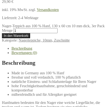
29,90
€
inkl. 19% MwSt.
zzgl.
Versandkosten
Lieferzeit:
2-4 Werktage
Nager-Teppich aus 100 % Hanf, 130 x 60 cm 10 mm dick, 3er Pack
Menge
In den Warenkorb
Kategorie:
Nagerteppiche, 10mm, Zuschnitte
Beschreibung
Bewertungen (0)
Beschreibung
Made in Germany aus 100 % Hanf
fressbar und voll verdaulich, 100 % pflanzlich
natürliche Einstreu- und Schlafunterlage für Ihren Nager
hohe Feuchtigkeitsaufnahme, geruchsbindend und
kompostierbar
milbenfeindlich und für Allergiker geeignet
Hanfmatten bedeuten für den Nager eine weiche Liegefläche, die
trocken und warm ist. Zudem besitzen sie eine natürliche