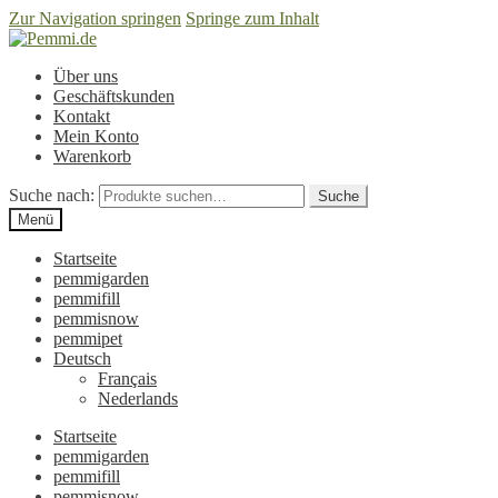
Zur Navigation springen
Springe zum Inhalt
Über uns
Geschäftskunden
Kontakt
Mein Konto
Warenkorb
Suche nach:
Suche
Menü
Startseite
pemmigarden
pemmifill
pemmisnow
pemmipet
Deutsch
Français
Nederlands
Startseite
pemmigarden
pemmifill
pemmisnow