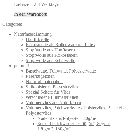
Lieferzeit:
2-4 Werktage
In den Warenkorb
Categories
Naturfaserdämmung
Hanffilzrolle
Kokosmatte als Rollenware mit Latex
Stopfwolle aus Hanffasern
Stopfwolle aus Kokosfasern
Stopfwolle aus Schafwolle
pemmifill
Bastelwatte. Füllwatte, Polyesterwatte
Faserkügelchen
Naturfüllmaterialien
Silikonisiertes Polyestervlies
Spezial Schere für Vlies
verschiedene Füllmaterialien
Volumenvlies aus Naturfasern
Volumenvlies, Patchworkvlies, Polstervlies, Bastelvlies,
Polyestervlies
Nadelfilz aus Polyester 120g/m²
Spezial Patchworkvlies 60g/m², 80g/m²,
120g/m², 150g/m²