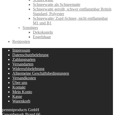
Schneewatte als Schneematte
Schneewatte gerollt, schwer entflammbar British
Standard, Polyester
Schneewatte/ Zupf-Schnee, nicht entflammbar
M1 und B1
Sonstiges
Dekokugeln
Engelshaar
Restposten
Impressum
Datenschutzbelehrung
Zahlungsarten
Versandarten
Widerrufsbelehrung
Allgemeine Geschäftsbedingungen
Versandkosten
Über uns
Kontakt
Mein Konto
Kasse
Warenkorb
pemmiproducts GmbH
Gewerbepark Brand 66