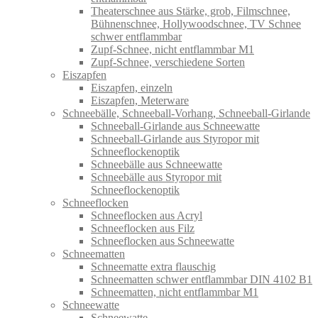
Theaterschnee aus Stärke, grob, Filmschnee,
Bühnenschnee, Hollywoodschnee, TV Schnee
schwer entflammbar
Zupf-Schnee, nicht entflammbar M1
Zupf-Schnee, verschiedene Sorten
Eiszapfen
Eiszapfen, einzeln
Eiszapfen, Meterware
Schneebälle, Schneeball-Vorhang, Schneeball-Girlande
Schneeball-Girlande aus Schneewatte
Schneeball-Girlande aus Styropor mit
Schneeflockenoptik
Schneebälle aus Schneewatte
Schneebälle aus Styropor mit
Schneeflockenoptik
Schneeflocken
Schneeflocken aus Acryl
Schneeflocken aus Filz
Schneeflocken aus Schneewatte
Schneematten
Schneematte extra flauschig
Schneematten schwer entflammbar DIN 4102 B1
Schneematten, nicht entflammbar M1
Schneewatte
Schneewatte