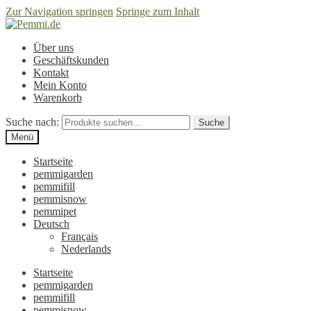
Zur Navigation springen
Springe zum Inhalt
Über uns
Geschäftskunden
Kontakt
Mein Konto
Warenkorb
Suche nach:
Suche
Menü
Startseite
pemmigarden
pemmifill
pemmisnow
pemmipet
Deutsch
Français
Nederlands
Startseite
pemmigarden
pemmifill
pemmisnow