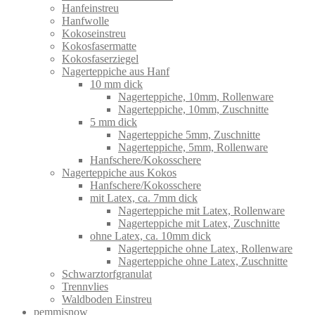
Hanfeinstreu
Hanfwolle
Kokoseinstreu
Kokosfasermatte
Kokosfaserziegel
Nagerteppiche aus Hanf
10 mm dick
Nagerteppiche, 10mm, Rollenware
Nagerteppiche, 10mm, Zuschnitte
5 mm dick
Nagerteppiche 5mm, Zuschnitte
Nagerteppiche, 5mm, Rollenware
Hanfschere/Kokosschere
Nagerteppiche aus Kokos
Hanfschere/Kokosschere
mit Latex, ca. 7mm dick
Nagerteppiche mit Latex, Rollenware
Nagerteppiche mit Latex, Zuschnitte
ohne Latex, ca. 10mm dick
Nagerteppiche ohne Latex, Rollenware
Nagerteppiche ohne Latex, Zuschnitte
Schwarztorfgranulat
Trennvlies
Waldboden Einstreu
pemmisnow