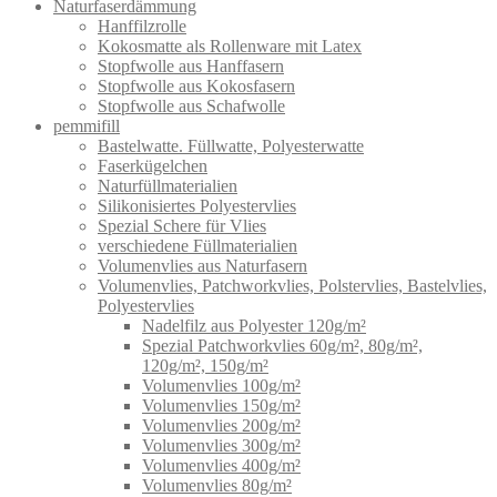
Naturfaserdämmung
Hanffilzrolle
Kokosmatte als Rollenware mit Latex
Stopfwolle aus Hanffasern
Stopfwolle aus Kokosfasern
Stopfwolle aus Schafwolle
pemmifill
Bastelwatte. Füllwatte, Polyesterwatte
Faserkügelchen
Naturfüllmaterialien
Silikonisiertes Polyestervlies
Spezial Schere für Vlies
verschiedene Füllmaterialien
Volumenvlies aus Naturfasern
Volumenvlies, Patchworkvlies, Polstervlies, Bastelvlies,
Polyestervlies
Nadelfilz aus Polyester 120g/m²
Spezial Patchworkvlies 60g/m², 80g/m²,
120g/m², 150g/m²
Volumenvlies 100g/m²
Volumenvlies 150g/m²
Volumenvlies 200g/m²
Volumenvlies 300g/m²
Volumenvlies 400g/m²
Volumenvlies 80g/m²