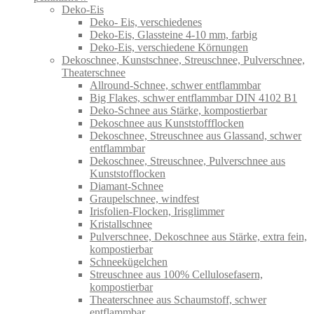
Deko-Eis
Deko- Eis, verschiedenes
Deko-Eis, Glassteine 4-10 mm, farbig
Deko-Eis, verschiedene Körnungen
Dekoschnee, Kunstschnee, Streuschnee, Pulverschnee,
Theaterschnee
Allround-Schnee, schwer entflammbar
Big Flakes, schwer entflammbar DIN 4102 B1
Deko-Schnee aus Stärke, kompostierbar
Dekoschnee aus Kunststoffflocken
Dekoschnee, Streuschnee aus Glassand, schwer
entflammbar
Dekoschnee, Streuschnee, Pulverschnee aus
Kunststofflocken
Diamant-Schnee
Graupelschnee, windfest
Irisfolien-Flocken, Irisglimmer
Kristallschnee
Pulverschnee, Dekoschnee aus Stärke, extra fein,
kompostierbar
Schneekügelchen
Streuschnee aus 100% Cellulosefasern,
kompostierbar
Theaterschnee aus Schaumstoff, schwer
entflammbar