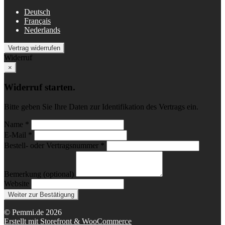
Deutsch
Français
Nederlands
Vertrag widerrufen
Widerruf
×
Widerruf starten.
Bitte geben Sie Ihre Daten zur Identifikation des Vertrags ein.
Name *
E-Mail *
Bestell- oder Vertragsnummer *
Bemerkung (optional)
Website
Weiter zur Bestätigung
© Pemmi.de 2026
Erstellt mit Storefront & WooCommerce