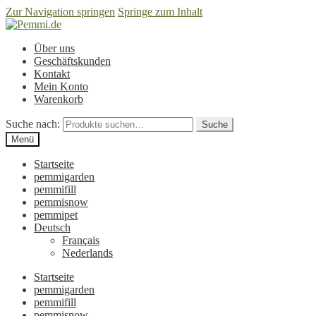
Zur Navigation springen
Springe zum Inhalt
Über uns
Geschäftskunden
Kontakt
Mein Konto
Warenkorb
Suche nach:
Suche
Menü
Startseite
pemmigarden
pemmifill
pemmisnow
pemmipet
Deutsch
Français
Nederlands
Startseite
pemmigarden
pemmifill
pemmisnow