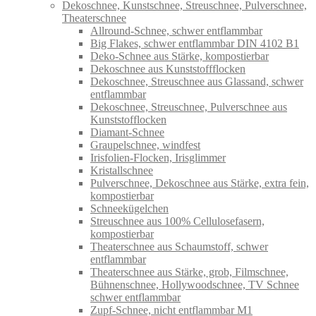
Dekoschnee, Kunstschnee, Streuschnee, Pulverschnee,
Theaterschnee
Allround-Schnee, schwer entflammbar
Big Flakes, schwer entflammbar DIN 4102 B1
Deko-Schnee aus Stärke, kompostierbar
Dekoschnee aus Kunststoffflocken
Dekoschnee, Streuschnee aus Glassand, schwer
entflammbar
Dekoschnee, Streuschnee, Pulverschnee aus
Kunststofflocken
Diamant-Schnee
Graupelschnee, windfest
Irisfolien-Flocken, Irisglimmer
Kristallschnee
Pulverschnee, Dekoschnee aus Stärke, extra fein,
kompostierbar
Schneekügelchen
Streuschnee aus 100% Cellulosefasern,
kompostierbar
Theaterschnee aus Schaumstoff, schwer
entflammbar
Theaterschnee aus Stärke, grob, Filmschnee,
Bühnenschnee, Hollywoodschnee, TV Schnee
schwer entflammbar
Zupf-Schnee, nicht entflammbar M1