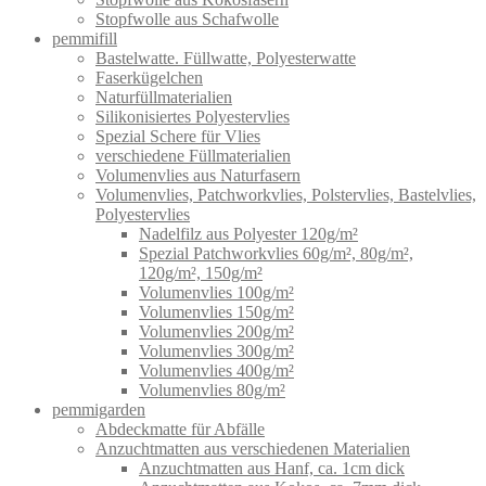
Stopfwolle aus Schafwolle
pemmifill
Bastelwatte. Füllwatte, Polyesterwatte
Faserkügelchen
Naturfüllmaterialien
Silikonisiertes Polyestervlies
Spezial Schere für Vlies
verschiedene Füllmaterialien
Volumenvlies aus Naturfasern
Volumenvlies, Patchworkvlies, Polstervlies, Bastelvlies,
Polyestervlies
Nadelfilz aus Polyester 120g/m²
Spezial Patchworkvlies 60g/m², 80g/m²,
120g/m², 150g/m²
Volumenvlies 100g/m²
Volumenvlies 150g/m²
Volumenvlies 200g/m²
Volumenvlies 300g/m²
Volumenvlies 400g/m²
Volumenvlies 80g/m²
pemmigarden
Abdeckmatte für Abfälle
Anzuchtmatten aus verschiedenen Materialien
Anzuchtmatten aus Hanf, ca. 1cm dick