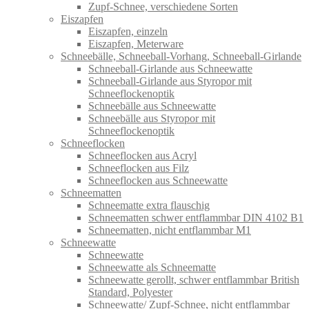
Zupf-Schnee, verschiedene Sorten
Eiszapfen
Eiszapfen, einzeln
Eiszapfen, Meterware
Schneebälle, Schneeball-Vorhang, Schneeball-Girlande
Schneeball-Girlande aus Schneewatte
Schneeball-Girlande aus Styropor mit
Schneeflockenoptik
Schneebälle aus Schneewatte
Schneebälle aus Styropor mit
Schneeflockenoptik
Schneeflocken
Schneeflocken aus Acryl
Schneeflocken aus Filz
Schneeflocken aus Schneewatte
Schneematten
Schneematte extra flauschig
Schneematten schwer entflammbar DIN 4102 B1
Schneematten, nicht entflammbar M1
Schneewatte
Schneewatte
Schneewatte als Schneematte
Schneewatte gerollt, schwer entflammbar British
Standard, Polyester
Schneewatte/ Zupf-Schnee, nicht entflammbar