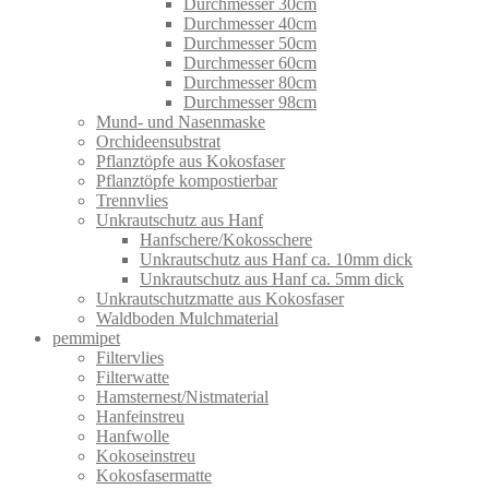
Durchmesser 30cm
Durchmesser 40cm
Durchmesser 50cm
Durchmesser 60cm
Durchmesser 80cm
Durchmesser 98cm
Mund- und Nasenmaske
Orchideensubstrat
Pflanztöpfe aus Kokosfaser
Pflanztöpfe kompostierbar
Trennvlies
Unkrautschutz aus Hanf
Hanfschere/Kokosschere
Unkrautschutz aus Hanf ca. 10mm dick
Unkrautschutz aus Hanf ca. 5mm dick
Unkrautschutzmatte aus Kokosfaser
Waldboden Mulchmaterial
pemmipet
Filtervlies
Filterwatte
Hamsternest/Nistmaterial
Hanfeinstreu
Hanfwolle
Kokoseinstreu
Kokosfasermatte