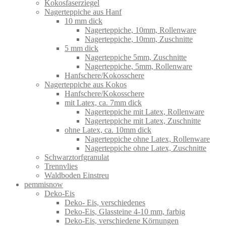
Kokosfaserziegel
Nagerteppiche aus Hanf
10 mm dick
Nagerteppiche, 10mm, Rollenware
Nagerteppiche, 10mm, Zuschnitte
5 mm dick
Nagerteppiche 5mm, Zuschnitte
Nagerteppiche, 5mm, Rollenware
Hanfschere/Kokosschere
Nagerteppiche aus Kokos
Hanfschere/Kokosschere
mit Latex, ca. 7mm dick
Nagerteppiche mit Latex, Rollenware
Nagerteppiche mit Latex, Zuschnitte
ohne Latex, ca. 10mm dick
Nagerteppiche ohne Latex, Rollenware
Nagerteppiche ohne Latex, Zuschnitte
Schwarztorfgranulat
Trennvlies
Waldboden Einstreu
pemmisnow
Deko-Eis
Deko- Eis, verschiedenes
Deko-Eis, Glassteine 4-10 mm, farbig
Deko-Eis, verschiedene Körnungen