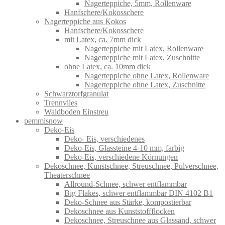
Nagerteppiche, 5mm, Rollenware
Hanfschere/Kokosschere
Nagerteppiche aus Kokos
Hanfschere/Kokosschere
mit Latex, ca. 7mm dick
Nagerteppiche mit Latex, Rollenware
Nagerteppiche mit Latex, Zuschnitte
ohne Latex, ca. 10mm dick
Nagerteppiche ohne Latex, Rollenware
Nagerteppiche ohne Latex, Zuschnitte
Schwarztorfgranulat
Trennvlies
Waldboden Einstreu
pemmisnow
Deko-Eis
Deko- Eis, verschiedenes
Deko-Eis, Glassteine 4-10 mm, farbig
Deko-Eis, verschiedene Körnungen
Dekoschnee, Kunstschnee, Streuschnee, Pulverschnee,
Theaterschnee
Allround-Schnee, schwer entflammbar
Big Flakes, schwer entflammbar DIN 4102 B1
Deko-Schnee aus Stärke, kompostierbar
Dekoschnee aus Kunststoffflocken
Dekoschnee, Streuschnee aus Glassand, schwer