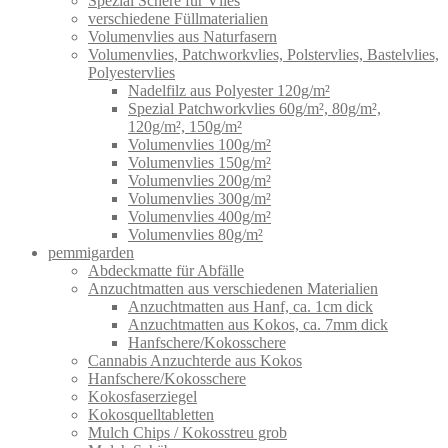
Spezial Schere für Vlies
verschiedene Füllmaterialien
Volumenvlies aus Naturfasern
Volumenvlies, Patchworkvlies, Polstervlies, Bastelvlies,
Polyestervlies
Nadelfilz aus Polyester 120g/m²
Spezial Patchworkvlies 60g/m², 80g/m²,
120g/m², 150g/m²
Volumenvlies 100g/m²
Volumenvlies 150g/m²
Volumenvlies 200g/m²
Volumenvlies 300g/m²
Volumenvlies 400g/m²
Volumenvlies 80g/m²
pemmigarden
Abdeckmatte für Abfälle
Anzuchtmatten aus verschiedenen Materialien
Anzuchtmatten aus Hanf, ca. 1cm dick
Anzuchtmatten aus Kokos, ca. 7mm dick
Hanfschere/Kokosschere
Cannabis Anzuchterde aus Kokos
Hanfschere/Kokosschere
Kokosfaserziegel
Kokosquelltabletten
Mulch Chips / Kokosstreu grob