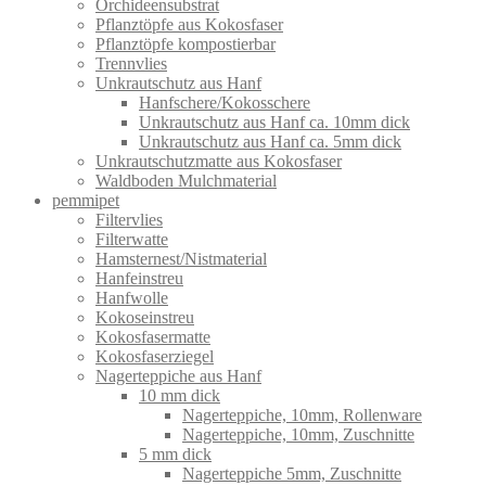
Orchideensubstrat
Pflanztöpfe aus Kokosfaser
Pflanztöpfe kompostierbar
Trennvlies
Unkrautschutz aus Hanf
Hanfschere/Kokosschere
Unkrautschutz aus Hanf ca. 10mm dick
Unkrautschutz aus Hanf ca. 5mm dick
Unkrautschutzmatte aus Kokosfaser
Waldboden Mulchmaterial
pemmipet
Filtervlies
Filterwatte
Hamsternest/Nistmaterial
Hanfeinstreu
Hanfwolle
Kokoseinstreu
Kokosfasermatte
Kokosfaserziegel
Nagerteppiche aus Hanf
10 mm dick
Nagerteppiche, 10mm, Rollenware
Nagerteppiche, 10mm, Zuschnitte
5 mm dick
Nagerteppiche 5mm, Zuschnitte