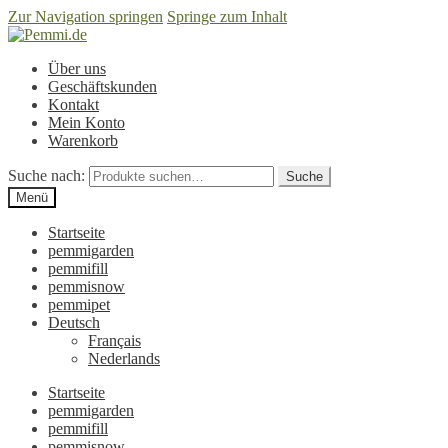
Zur Navigation springen
Springe zum Inhalt
Über uns
Geschäftskunden
Kontakt
Mein Konto
Warenkorb
Suche nach:
Suche
Menü
Startseite
pemmigarden
pemmifill
pemmisnow
pemmipet
Deutsch
Français
Nederlands
Startseite
pemmigarden
pemmifill
pemmisnow