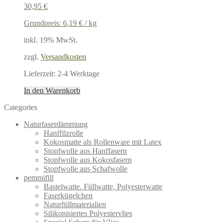
30,95
€
Grundpreis:
6,19
€
/
kg
inkl. 19% MwSt.
zzgl.
Versandkosten
Lieferzeit:
2-4 Werktage
In den Warenkorb
Categories
Naturfaserdämmung
Hanffilzrolle
Kokosmatte als Rollenware mit Latex
Stopfwolle aus Hanffasern
Stopfwolle aus Kokosfasern
Stopfwolle aus Schafwolle
pemmifill
Bastelwatte. Füllwatte, Polyesterwatte
Faserkügelchen
Naturfüllmaterialien
Silikonisiertes Polyestervlies