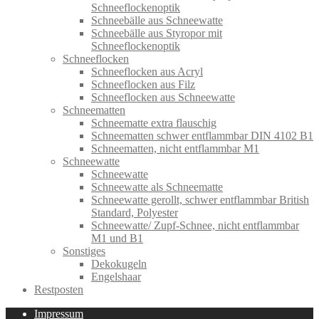
Schneeflockenoptik
Schneebälle aus Schneewatte
Schneebälle aus Styropor mit
Schneeflockenoptik
Schneeflocken
Schneeflocken aus Acryl
Schneeflocken aus Filz
Schneeflocken aus Schneewatte
Schneematten
Schneematte extra flauschig
Schneematten schwer entflammbar DIN 4102 B1
Schneematten, nicht entflammbar M1
Schneewatte
Schneewatte
Schneewatte als Schneematte
Schneewatte gerollt, schwer entflammbar British
Standard, Polyester
Schneewatte/ Zupf-Schnee, nicht entflammbar
M1 und B1
Sonstiges
Dekokugeln
Engelshaar
Restposten
Impressum