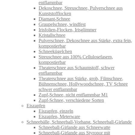
entflammbar
Dekoschnee, Streuschnee, Pulverschnee aus
Kunststofflocken
Diamant-Schnee
Graupelschnee, windfest
Irisfolien-Flocken, Irisglimmer
Kristallschnee
Pulverschnee, Dekoschnee aus Stärke, extra fein,
kompostierbar
Schneekügelchen
Streuschnee aus 100% Cellulosefasern,
kompostierbar
Theaterschnee aus Schaumstoff, schwer
entflammbar
Theaterschnee aus Stärke, grob, Filmschnee,
Bühnenschnee, Hollywoodschnee, TV Schnee
schwer entflammbar
Zupf-Schnee, nicht entflammbar M1
Zupf-Schnee, verschiedene Sorten
Eiszapfen
Eiszapfen, einzeln
Eiszapfen, Meterware
Schneebälle, Schneeball-Vorhang, Schneeball-Girlande
Schneeball-Girlande aus Schneewatte
Schneeball-Girlande aus Styropor mit