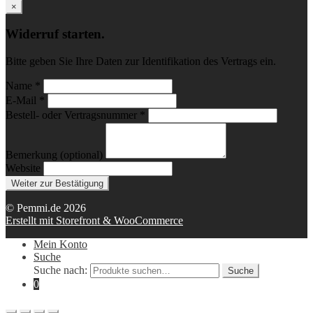
×
Widerruf starten.
Bitte geben Sie Ihre Daten zur Identifikation des Vertrags ein.
Name *
E-Mail *
Bestell- oder Vertragsnummer *
Bemerkung (optional)
Website
Weiter zur Bestätigung
© Pemmi.de 2026
Erstellt mit Storefront & WooCommerce
Mein Konto
Suche
Suche nach:
Suche
0