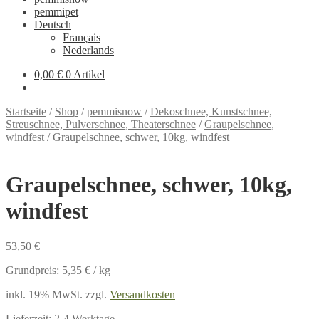
pemmipet
Deutsch
Français
Nederlands
0,00 €
0 Artikel
Startseite
/
Shop
/
pemmisnow
/
Dekoschnee, Kunstschnee,
Streuschnee, Pulverschnee, Theaterschnee
/
Graupelschnee,
windfest
/
Graupelschnee, schwer, 10kg, windfest
Graupelschnee, schwer, 10kg,
windfest
53,50
€
Grundpreis:
5,35
€
/
kg
inkl. 19% MwSt.
zzgl.
Versandkosten
Lieferzeit:
2-4 Werktage