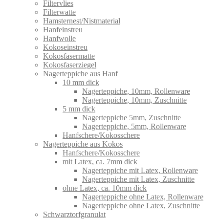
Filtervlies
Filterwatte
Hamsternest/Nistmaterial
Hanfeinstreu
Hanfwolle
Kokoseinstreu
Kokosfasermatte
Kokosfaserziegel
Nagerteppiche aus Hanf
10 mm dick
Nagerteppiche, 10mm, Rollenware
Nagerteppiche, 10mm, Zuschnitte
5 mm dick
Nagerteppiche 5mm, Zuschnitte
Nagerteppiche, 5mm, Rollenware
Hanfschere/Kokosschere
Nagerteppiche aus Kokos
Hanfschere/Kokosschere
mit Latex, ca. 7mm dick
Nagerteppiche mit Latex, Rollenware
Nagerteppiche mit Latex, Zuschnitte
ohne Latex, ca. 10mm dick
Nagerteppiche ohne Latex, Rollenware
Nagerteppiche ohne Latex, Zuschnitte
Schwarztorfgranulat