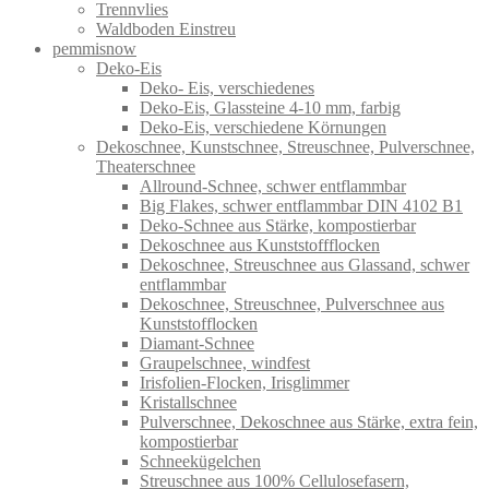
Trennvlies
Waldboden Einstreu
pemmisnow
Deko-Eis
Deko- Eis, verschiedenes
Deko-Eis, Glassteine 4-10 mm, farbig
Deko-Eis, verschiedene Körnungen
Dekoschnee, Kunstschnee, Streuschnee, Pulverschnee,
Theaterschnee
Allround-Schnee, schwer entflammbar
Big Flakes, schwer entflammbar DIN 4102 B1
Deko-Schnee aus Stärke, kompostierbar
Dekoschnee aus Kunststoffflocken
Dekoschnee, Streuschnee aus Glassand, schwer
entflammbar
Dekoschnee, Streuschnee, Pulverschnee aus
Kunststofflocken
Diamant-Schnee
Graupelschnee, windfest
Irisfolien-Flocken, Irisglimmer
Kristallschnee
Pulverschnee, Dekoschnee aus Stärke, extra fein,
kompostierbar
Schneekügelchen
Streuschnee aus 100% Cellulosefasern,