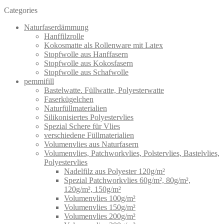
Categories
Naturfaserdämmung
Hanffilzrolle
Kokosmatte als Rollenware mit Latex
Stopfwolle aus Hanffasern
Stopfwolle aus Kokosfasern
Stopfwolle aus Schafwolle
pemmifill
Bastelwatte. Füllwatte, Polyesterwatte
Faserkügelchen
Naturfüllmaterialien
Silikonisiertes Polyestervlies
Spezial Schere für Vlies
verschiedene Füllmaterialien
Volumenvlies aus Naturfasern
Volumenvlies, Patchworkvlies, Polstervlies, Bastelvlies,
Polyestervlies
Nadelfilz aus Polyester 120g/m²
Spezial Patchworkvlies 60g/m², 80g/m²,
120g/m², 150g/m²
Volumenvlies 100g/m²
Volumenvlies 150g/m²
Volumenvlies 200g/m²