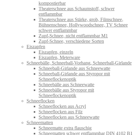
kompostierbar
Theaterschnee aus Schaumstoff, schwer
entflammbar
Theaterschnee aus Stärke, grob, Filmschnee,
Bühnenschnee, Hollywoodschnee, TV Schnee
schwer entflammbar
Zupf-Schnee, nicht entflammbar M1
Zupf-Schnee, verschiedene Sorten
Eiszapfen
Eiszapfen, einzeln
Eiszapfen, Meterware
Schneebälle, Schneeball-Vorhang, Schneeball-Girlande
Schneeball-Girlande aus Schneewatte
Schneeball-Girlande aus Styropor mit
Schneeflockenoptik
Schneebälle aus Schneewatte
Schneebälle aus Styropor mit
Schneeflockenoptik
Schneeflocken
Schneeflocken aus Acryl
Schneeflocken aus Filz
Schneeflocken aus Schneewatte
Schneematten
Schneematte extra flauschig
Schneematten schwer entflammbar DIN 4102 B1