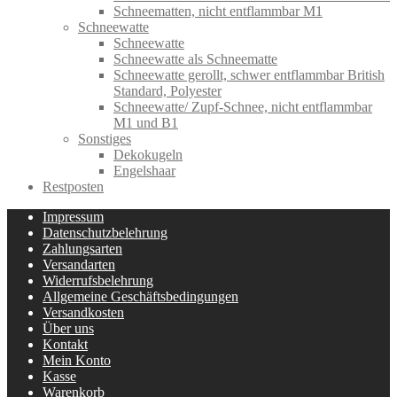
Schneematten, nicht entflammbar M1
Schneewatte
Schneewatte
Schneewatte als Schneematte
Schneewatte gerollt, schwer entflammbar British
Standard, Polyester
Schneewatte/ Zupf-Schnee, nicht entflammbar
M1 und B1
Sonstiges
Dekokugeln
Engelshaar
Restposten
Impressum
Datenschutzbelehrung
Zahlungsarten
Versandarten
Widerrufsbelehrung
Allgemeine Geschäftsbedingungen
Versandkosten
Über uns
Kontakt
Mein Konto
Kasse
Warenkorb