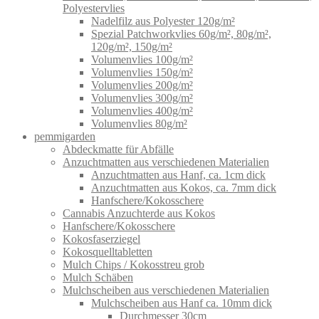
Polyestervlies
Nadelfilz aus Polyester 120g/m²
Spezial Patchworkvlies 60g/m², 80g/m²,
120g/m², 150g/m²
Volumenvlies 100g/m²
Volumenvlies 150g/m²
Volumenvlies 200g/m²
Volumenvlies 300g/m²
Volumenvlies 400g/m²
Volumenvlies 80g/m²
pemmigarden
Abdeckmatte für Abfälle
Anzuchtmatten aus verschiedenen Materialien
Anzuchtmatten aus Hanf, ca. 1cm dick
Anzuchtmatten aus Kokos, ca. 7mm dick
Hanfschere/Kokosschere
Cannabis Anzuchterde aus Kokos
Hanfschere/Kokosschere
Kokosfaserziegel
Kokosquelltabletten
Mulch Chips / Kokosstreu grob
Mulch Schäben
Mulchscheiben aus verschiedenen Materialien
Mulchscheiben aus Hanf ca. 10mm dick
Durchmesser 30cm