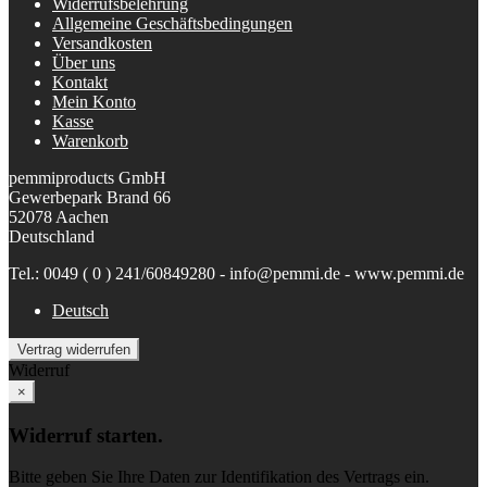
Widerrufsbelehrung
Allgemeine Geschäftsbedingungen
Versandkosten
Über uns
Kontakt
Mein Konto
Kasse
Warenkorb
pemmiproducts GmbH
Gewerbepark Brand 66
52078 Aachen
Deutschland
Tel.: 0049 ( 0 ) 241/60849280 - info@pemmi.de - www.pemmi.de
Deutsch
Vertrag widerrufen
Widerruf
×
Widerruf starten.
Bitte geben Sie Ihre Daten zur Identifikation des Vertrags ein.