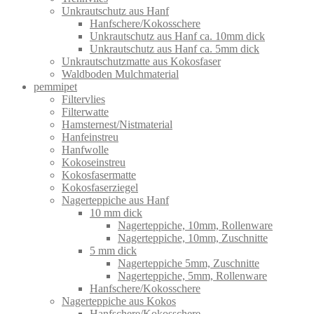
Unkrautschutz aus Hanf
Hanfschere/Kokosschere
Unkrautschutz aus Hanf ca. 10mm dick
Unkrautschutz aus Hanf ca. 5mm dick
Unkrautschutzmatte aus Kokosfaser
Waldboden Mulchmaterial
pemmipet
Filtervlies
Filterwatte
Hamsternest/Nistmaterial
Hanfeinstreu
Hanfwolle
Kokoseinstreu
Kokosfasermatte
Kokosfaserziegel
Nagerteppiche aus Hanf
10 mm dick
Nagerteppiche, 10mm, Rollenware
Nagerteppiche, 10mm, Zuschnitte
5 mm dick
Nagerteppiche 5mm, Zuschnitte
Nagerteppiche, 5mm, Rollenware
Hanfschere/Kokosschere
Nagerteppiche aus Kokos
Hanfschere/Kokosschere