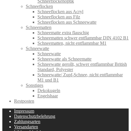
Schneeflockenoptik
Schneeflocken
Schneeflocken aus Acryl
Schneeflocken aus Filz
Schneeflocken aus Schneewatte
Schneematten
Schneematte extra flauschig
Schneematten schwer entflammbar DIN 4102 B1
Schneematten, nicht entflammbar M1
Schneewatte
Schneewatte
Schneewatte als Schneematte
Schneewatte gerollt, schwer entflammbar British
Standard, Polyester
Schneewatte/ Zupf-Schnee, nicht entflammbar
M1 und B1
Sonstiges
Dekokugeln
Engelshaar
Restposten
Impressum
Datenschutzbelehrung
Zahlungsarten
Versandarten