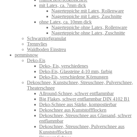
mit Latex, ca. 7mm dick
Nagerteppiche mit Latex, Rollenware
Nagerteppiche mit Latex, Zuschnitte
ohne Latex, ca. 10mm dick
Nagerteppiche ohne Latex, Rollenware
Nagerteppiche ohne Latex, Zuschnitte
Schwarztorfgranulat
Trennvlies
Waldboden Einstreu
pemmisnow
Deko-Eis
Deko- Eis, verschiedenes
Deko-Eis, Glassteine 4-10 mm, farbig
Deko-Eis, verschiedene Körnungen
Dekoschnee, Kunstschnee, Streuschnee, Pulverschnee,
Theaterschnee
Allround-Schnee, schwer entflammbar
Big Flakes, schwer entflammbar DIN 4102 B1
Deko-Schnee aus Stärke, kompostierbar
Dekoschnee aus Kunststoffflocken
Dekoschnee, Streuschnee aus Glassand, schwer
entflammbar
Dekoschnee, Streuschnee, Pulverschnee aus
Kunststofflocken