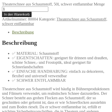
Theaterschnee aus Schaumstoff, 50l, schwer entflammbar Menge
In den Warenkorb
Artikelnummer:
80004
Kategorie:
Theaterschnee aus Schaumstoff,
schwer entflammbar
Beschreibung
Beschreibung
✅ MATERIAL: Schaumstoff
✅ EIGENTSCHAFTEN: geeignet für drinnen und draußen,
schöne Schnee,- und Frostoptik, ideal geeignet für
Schneelandschaften
✅ EINFACHE HANDHABUNG: einfach zu dekorieren,
flexibel und universell verwendbar
✅ SCHWER ENTFLAMMBAR
Theaterschnee aus Schaumstoff wird häufig in Bühnenproduktionen
und Filmsets verwendet, um realistischen Schnee darzustellen. Der
Schnee besteht aus groben Flocken aus Schaumstoff, der so
geschnitten oder geformt ist, dass er wie Schneeflocken aussiehtm
und zum Boden rieselt. Da er schwer entflammbar ist, erfüllt er
wichtige Sicherheitsvorschriften, die in Theatern und anderen