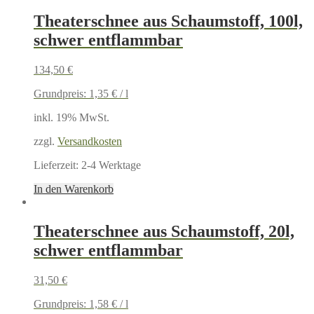
Theaterschnee aus Schaumstoff, 100l,
schwer entflammbar
134,50
€
Grundpreis:
1,35
€
/
l
inkl. 19% MwSt.
zzgl.
Versandkosten
Lieferzeit:
2-4 Werktage
In den Warenkorb
Theaterschnee aus Schaumstoff, 20l,
schwer entflammbar
31,50
€
Grundpreis:
1,58
€
/
l