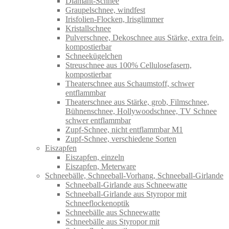
Diamant-Schnee
Graupelschnee, windfest
Irisfolien-Flocken, Irisglimmer
Kristallschnee
Pulverschnee, Dekoschnee aus Stärke, extra fein,
kompostierbar
Schneekügelchen
Streuschnee aus 100% Cellulosefasern,
kompostierbar
Theaterschnee aus Schaumstoff, schwer
entflammbar
Theaterschnee aus Stärke, grob, Filmschnee,
Bühnenschnee, Hollywoodschnee, TV Schnee
schwer entflammbar
Zupf-Schnee, nicht entflammbar M1
Zupf-Schnee, verschiedene Sorten
Eiszapfen
Eiszapfen, einzeln
Eiszapfen, Meterware
Schneebälle, Schneeball-Vorhang, Schneeball-Girlande
Schneeball-Girlande aus Schneewatte
Schneeball-Girlande aus Styropor mit
Schneeflockenoptik
Schneebälle aus Schneewatte
Schneebälle aus Styropor mit