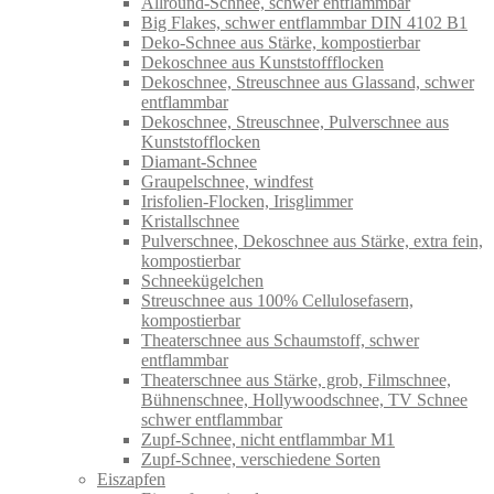
Allround-Schnee, schwer entflammbar
Big Flakes, schwer entflammbar DIN 4102 B1
Deko-Schnee aus Stärke, kompostierbar
Dekoschnee aus Kunststoffflocken
Dekoschnee, Streuschnee aus Glassand, schwer
entflammbar
Dekoschnee, Streuschnee, Pulverschnee aus
Kunststofflocken
Diamant-Schnee
Graupelschnee, windfest
Irisfolien-Flocken, Irisglimmer
Kristallschnee
Pulverschnee, Dekoschnee aus Stärke, extra fein,
kompostierbar
Schneekügelchen
Streuschnee aus 100% Cellulosefasern,
kompostierbar
Theaterschnee aus Schaumstoff, schwer
entflammbar
Theaterschnee aus Stärke, grob, Filmschnee,
Bühnenschnee, Hollywoodschnee, TV Schnee
schwer entflammbar
Zupf-Schnee, nicht entflammbar M1
Zupf-Schnee, verschiedene Sorten
Eiszapfen