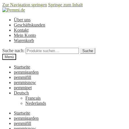
Zur Navigation springen
Springe zum Inhalt
Über uns
Geschäftskunden
Kontakt
Mein Konto
Warenkorb
Suche nach:
Suche
Menü
Startseite
pemmigarden
pemmifill
pemmisnow
pemmipet
Deutsch
Français
Nederlands
Startseite
pemmigarden
pemmifill
pemmisnow