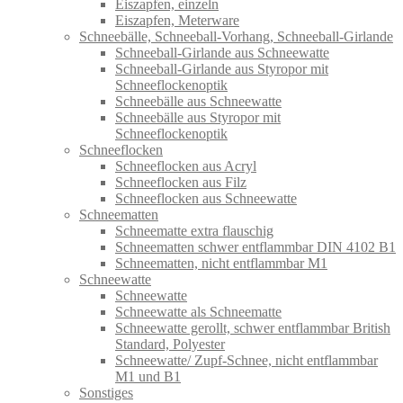
Eiszapfen, einzeln
Eiszapfen, Meterware
Schneebälle, Schneeball-Vorhang, Schneeball-Girlande
Schneeball-Girlande aus Schneewatte
Schneeball-Girlande aus Styropor mit
Schneeflockenoptik
Schneebälle aus Schneewatte
Schneebälle aus Styropor mit
Schneeflockenoptik
Schneeflocken
Schneeflocken aus Acryl
Schneeflocken aus Filz
Schneeflocken aus Schneewatte
Schneematten
Schneematte extra flauschig
Schneematten schwer entflammbar DIN 4102 B1
Schneematten, nicht entflammbar M1
Schneewatte
Schneewatte
Schneewatte als Schneematte
Schneewatte gerollt, schwer entflammbar British
Standard, Polyester
Schneewatte/ Zupf-Schnee, nicht entflammbar
M1 und B1
Sonstiges