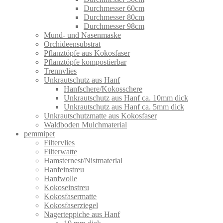
Durchmesser 60cm
Durchmesser 80cm
Durchmesser 98cm
Mund- und Nasenmaske
Orchideensubstrat
Pflanztöpfe aus Kokosfaser
Pflanztöpfe kompostierbar
Trennvlies
Unkrautschutz aus Hanf
Hanfschere/Kokosschere
Unkrautschutz aus Hanf ca. 10mm dick
Unkrautschutz aus Hanf ca. 5mm dick
Unkrautschutzmatte aus Kokosfaser
Waldboden Mulchmaterial
pemmipet
Filtervlies
Filterwatte
Hamsternest/Nistmaterial
Hanfeinstreu
Hanfwolle
Kokoseinstreu
Kokosfasermatte
Kokosfaserziegel
Nagerteppiche aus Hanf