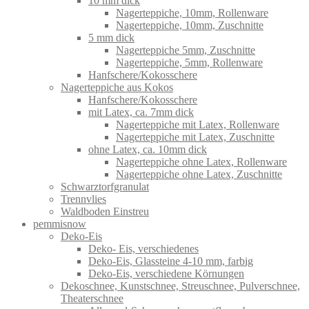
10 mm dick
Nagerteppiche, 10mm, Rollenware
Nagerteppiche, 10mm, Zuschnitte
5 mm dick
Nagerteppiche 5mm, Zuschnitte
Nagerteppiche, 5mm, Rollenware
Hanfschere/Kokosschere
Nagerteppiche aus Kokos
Hanfschere/Kokosschere
mit Latex, ca. 7mm dick
Nagerteppiche mit Latex, Rollenware
Nagerteppiche mit Latex, Zuschnitte
ohne Latex, ca. 10mm dick
Nagerteppiche ohne Latex, Rollenware
Nagerteppiche ohne Latex, Zuschnitte
Schwarztorfgranulat
Trennvlies
Waldboden Einstreu
pemmisnow
Deko-Eis
Deko- Eis, verschiedenes
Deko-Eis, Glassteine 4-10 mm, farbig
Deko-Eis, verschiedene Körnungen
Dekoschnee, Kunstschnee, Streuschnee, Pulverschnee,
Theaterschnee