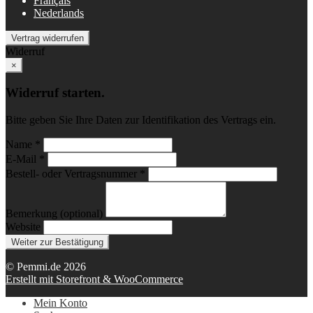
Français
Nederlands
Vertrag widerrufen
Widerruf
×
Widerruf starten.
Bitte geben Sie Ihre Daten zur Identifikation des Vertrags ein.
Name *
E-Mail *
Bestell- oder Vertragsnummer *
Bemerkung (optional)
Website
Weiter zur Bestätigung
© Pemmi.de 2026
Erstellt mit Storefront & WooCommerce
Mein Konto