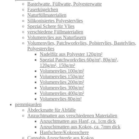
Bastelwatte. Füllwatte, Polyesterwatte
Faserkügelchen
Naturfüllmaterialien
Silikonisiertes Polyestervlies
Spezial Schere für Vlies
verschiedene Füllmaterialien
Volumenvlies aus Naturfasern
Volumenvlies, Patchworkvlies, Polstervlies, Bastelvlies,
Polyestervlies
Nadelfilz aus Polyester 120g/m²
Spezial Patchworkvlies 60g/m², 80g/m²,
120g/m², 150g/m²
Volumenvlies 100g/m²
Volumenvlies 150g/m²
Volumenvlies 200g/m²
Volumenvlies 300g/m²
Volumenvlies 400g/m²
Volumenvlies 80g/m²
pemmigarden
Abdeckmatte für Abfälle
Anzuchtmatten aus verschiedenen Materialien
Anzuchtmatten aus Hanf, ca. 1cm dick
Anzuchtmatten aus Kokos, ca. 7mm dick
Hanfschere/Kokosschere
Cannabis Anzuchterde aus Kokos