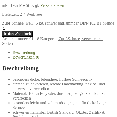
inkl. 19% MwSt.
zzgl.
Versandkosten
Lieferzeit:
2-4 Werktage
Zupf-Schnee, weiß, 5 kg, schwer entflammbar DIN4102 B1 Menge
In den Warenkorb
Artikelnummer:
91118
Kategorie:
Zupf-Schnee, verschiedene
Sorten
Beschreibung
Bewertungen (0)
Beschreibung
besonders dicke, lebendige, fluffige Schneeoptik
einfach zu dekorieren, leichte Handhabung, flexibel und
universell verwendbar
Material: 100 % Polyester, durch zupfen ganz einfach zu
verarbeiten
besonders leicht und voluminös, geeignet für dicke Lagen
Schnee
schwer entflammbar British Standard, Ökotex Zertifikat,
Produktklasse 1