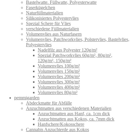
Bastelwatte. Füllwatte, Polyesterwatte
Faserkügelchen
Naturfüllmaterialien
Silikonisiertes Polyestervlies
Spezial Schere für Vlies
verschiedene Füllmaterialien
Volumenvlies aus Naturfasern
Volumenvlies, Patchworkvlies, Polstervlies, Bastelvlies,
Polyestervlies
Nadelfilz aus Polyester 120g/m²
Spezial Patchworkvlies 60g/m², 80g/m²,
120g/m², 150g/m²
Volumenvlies 100g/m²
Volumenvlies 150g/m²
Volumenvlies 200g/m²
Volumenvlies 300g/m²
Volumenvlies 400g/m²
Volumenvlies 80g/m²
pemmigarden
Abdeckmatte für Abfälle
Anzuchtmatten aus verschiedenen Materialien
Anzuchtmatten aus Hanf, ca. 1cm dick
Anzuchtmatten aus Kokos, ca. 7mm dick
Hanfschere/Kokosschere
Cannabis Anzuchterde aus Kokos