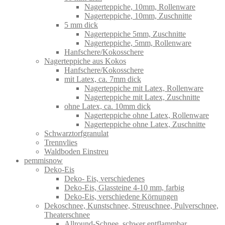
Nagerteppiche, 10mm, Rollenware
Nagerteppiche, 10mm, Zuschnitte
5 mm dick
Nagerteppiche 5mm, Zuschnitte
Nagerteppiche, 5mm, Rollenware
Hanfschere/Kokosschere
Nagerteppiche aus Kokos
Hanfschere/Kokosschere
mit Latex, ca. 7mm dick
Nagerteppiche mit Latex, Rollenware
Nagerteppiche mit Latex, Zuschnitte
ohne Latex, ca. 10mm dick
Nagerteppiche ohne Latex, Rollenware
Nagerteppiche ohne Latex, Zuschnitte
Schwarztorfgranulat
Trennvlies
Waldboden Einstreu
pemmisnow
Deko-Eis
Deko- Eis, verschiedenes
Deko-Eis, Glassteine 4-10 mm, farbig
Deko-Eis, verschiedene Körnungen
Dekoschnee, Kunstschnee, Streuschnee, Pulverschnee,
Theaterschnee
Allround-Schnee, schwer entflammbar