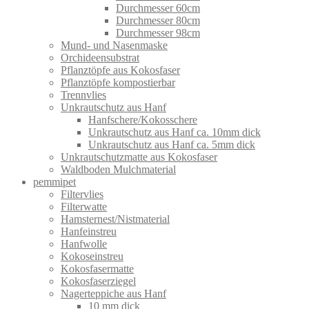
Durchmesser 60cm
Durchmesser 80cm
Durchmesser 98cm
Mund- und Nasenmaske
Orchideensubstrat
Pflanztöpfe aus Kokosfaser
Pflanztöpfe kompostierbar
Trennvlies
Unkrautschutz aus Hanf
Hanfschere/Kokosschere
Unkrautschutz aus Hanf ca. 10mm dick
Unkrautschutz aus Hanf ca. 5mm dick
Unkrautschutzmatte aus Kokosfaser
Waldboden Mulchmaterial
pemmipet
Filtervlies
Filterwatte
Hamsternest/Nistmaterial
Hanfeinstreu
Hanfwolle
Kokoseinstreu
Kokosfasermatte
Kokosfaserziegel
Nagerteppiche aus Hanf
10 mm dick