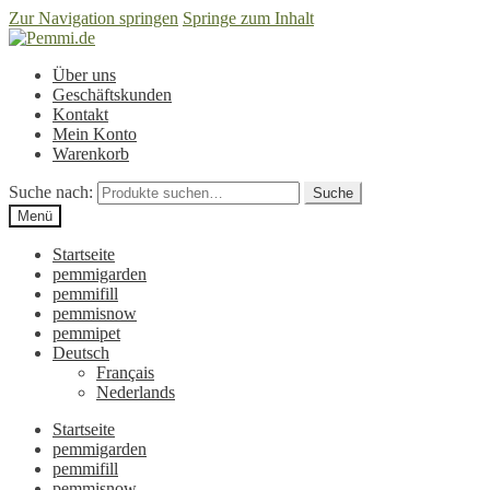
Zur Navigation springen
Springe zum Inhalt
Über uns
Geschäftskunden
Kontakt
Mein Konto
Warenkorb
Suche nach:
Suche
Menü
Startseite
pemmigarden
pemmifill
pemmisnow
pemmipet
Deutsch
Français
Nederlands
Startseite
pemmigarden
pemmifill
pemmisnow