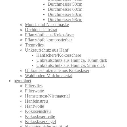
Durchmesser 50cm
Durchmesser 60cm
Durchmesser 80cm
Durchmesser 98cm
Mund- und Nasenmaske
Orchideensubstrat
Pflanztöpfe aus Kokosfaser
Pflanztöpfe kompostierbar
Trennvlies
Unkrautschutz aus Hanf
Hanfschere/Kokosschere
Unkrautschutz aus Hanf ca. 10mm dick
Unkrautschutz aus Hanf ca. 5mm dick
Unkrautschutzmatte aus Kokosfaser
Waldboden Mulchmaterial
pemmipet
Filtervlies
Filterwatte
Hamsternest/Nistmaterial
Hanfeinstreu
Hanfwolle
Kokoseinstreu
Kokosfasermatte
Kokosfaserziegel
Nagerteppiche aus Hanf