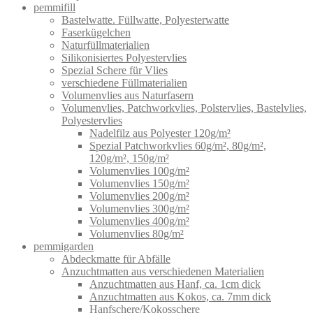
pemmifill
Bastelwatte. Füllwatte, Polyesterwatte
Faserkügelchen
Naturfüllmaterialien
Silikonisiertes Polyestervlies
Spezial Schere für Vlies
verschiedene Füllmaterialien
Volumenvlies aus Naturfasern
Volumenvlies, Patchworkvlies, Polstervlies, Bastelvlies,
Polyestervlies
Nadelfilz aus Polyester 120g/m²
Spezial Patchworkvlies 60g/m², 80g/m²,
120g/m², 150g/m²
Volumenvlies 100g/m²
Volumenvlies 150g/m²
Volumenvlies 200g/m²
Volumenvlies 300g/m²
Volumenvlies 400g/m²
Volumenvlies 80g/m²
pemmigarden
Abdeckmatte für Abfälle
Anzuchtmatten aus verschiedenen Materialien
Anzuchtmatten aus Hanf, ca. 1cm dick
Anzuchtmatten aus Kokos, ca. 7mm dick
Hanfschere/Kokosschere