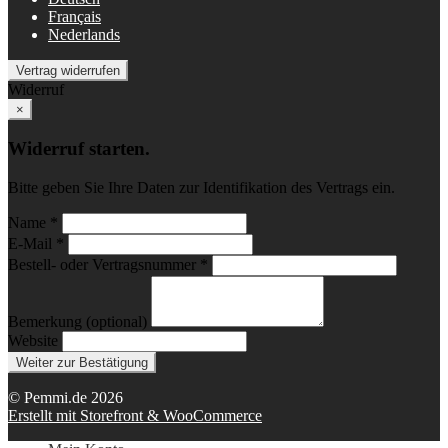
Français
Nederlands
Vertrag widerrufen
Widerruf
×
Widerruf starten.
Bitte geben Sie Ihre Daten zur Identifikation des Vertrags ein.
Name *
E-Mail *
Bestell- oder Vertragsnummer *
Bemerkung (optional)
Website
Weiter zur Bestätigung
© Pemmi.de 2026
Erstellt mit Storefront & WooCommerce