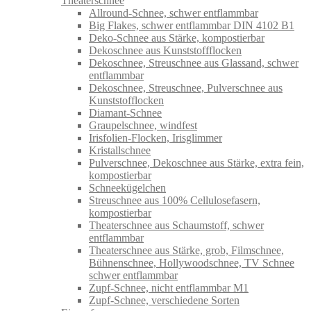
Theaterschnee
Allround-Schnee, schwer entflammbar
Big Flakes, schwer entflammbar DIN 4102 B1
Deko-Schnee aus Stärke, kompostierbar
Dekoschnee aus Kunststoffflocken
Dekoschnee, Streuschnee aus Glassand, schwer
entflammbar
Dekoschnee, Streuschnee, Pulverschnee aus
Kunststofflocken
Diamant-Schnee
Graupelschnee, windfest
Irisfolien-Flocken, Irisglimmer
Kristallschnee
Pulverschnee, Dekoschnee aus Stärke, extra fein,
kompostierbar
Schneekügelchen
Streuschnee aus 100% Cellulosefasern,
kompostierbar
Theaterschnee aus Schaumstoff, schwer
entflammbar
Theaterschnee aus Stärke, grob, Filmschnee,
Bühnenschnee, Hollywoodschnee, TV Schnee
schwer entflammbar
Zupf-Schnee, nicht entflammbar M1
Zupf-Schnee, verschiedene Sorten