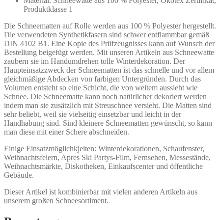
Material: Schneewatte aus 100 % Polyester, Ökotex Zertifikat,
Produktklasse 1
Die Schneematten auf Rolle werden aus 100 % Polyester hergestellt.
Die verwendeten Synthetikfasern sind schwer entflammbar gemäß
DIN 4102 B1. Eine Kopie des Prüfzeugnisses kann auf Wunsch der
Bestellung beigefügt werden. Mit unseren Artikeln aus Schneewatte
zaubern sie im Handumdrehen tolle Winterdekoration. Der
Haupteinsatzzweck der Schneematten ist das schnelle und vor allem
gleichmäßige Abdecken von farbigen Untergründen. Durch das
Volumen entsteht so eine Schicht, die von weitem aussieht wie
Schnee. Die Schneematte kann noch natürlicher dekoriert werden
indem man sie zusätzlich mit Streuschnee versieht. Die Matten sind
sehr beliebt, weil sie vielseitig einsetzbar und leicht in der
Handhabung sind. Sind kleinere Schneematten gewünscht, so kann
man diese mit einer Schere abschneiden.
Einige Einsatzmöglichkjeiten: Winterdekorationen, Schaufenster,
Weihnachtsfeiern, Apres Ski Partys-Film, Fernsehen, Messestände,
Weihnachtsmärkte, Diskotheken, Einkaufscenter und öffentliche
Gebäude.
Dieser Artikel ist kombinierbar mit vielen anderen Artikeln aus
unserem großen Schneesortiment.