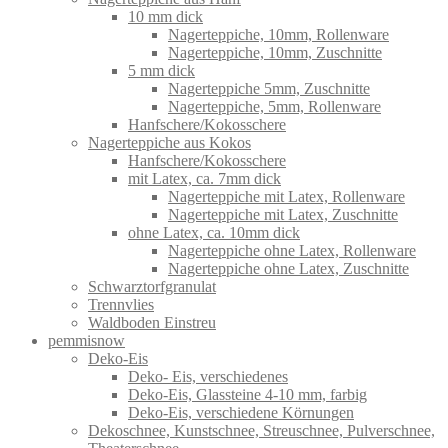
10 mm dick
Nagerteppiche, 10mm, Rollenware
Nagerteppiche, 10mm, Zuschnitte
5 mm dick
Nagerteppiche 5mm, Zuschnitte
Nagerteppiche, 5mm, Rollenware
Hanfschere/Kokosschere
Nagerteppiche aus Kokos
Hanfschere/Kokosschere
mit Latex, ca. 7mm dick
Nagerteppiche mit Latex, Rollenware
Nagerteppiche mit Latex, Zuschnitte
ohne Latex, ca. 10mm dick
Nagerteppiche ohne Latex, Rollenware
Nagerteppiche ohne Latex, Zuschnitte
Schwarztorfgranulat
Trennvlies
Waldboden Einstreu
pemmisnow
Deko-Eis
Deko- Eis, verschiedenes
Deko-Eis, Glassteine 4-10 mm, farbig
Deko-Eis, verschiedene Körnungen
Dekoschnee, Kunstschnee, Streuschnee, Pulverschnee,