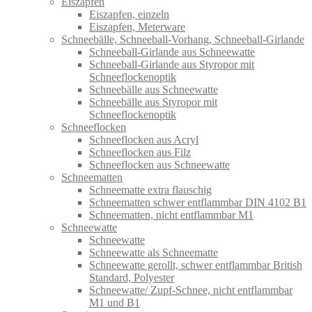
Eiszapfen
Eiszapfen, einzeln
Eiszapfen, Meterware
Schneebälle, Schneeball-Vorhang, Schneeball-Girlande
Schneeball-Girlande aus Schneewatte
Schneeball-Girlande aus Styropor mit
Schneeflockenoptik
Schneebälle aus Schneewatte
Schneebälle aus Styropor mit
Schneeflockenoptik
Schneeflocken
Schneeflocken aus Acryl
Schneeflocken aus Filz
Schneeflocken aus Schneewatte
Schneematten
Schneematte extra flauschig
Schneematten schwer entflammbar DIN 4102 B1
Schneematten, nicht entflammbar M1
Schneewatte
Schneewatte
Schneewatte als Schneematte
Schneewatte gerollt, schwer entflammbar British
Standard, Polyester
Schneewatte/ Zupf-Schnee, nicht entflammbar
M1 und B1