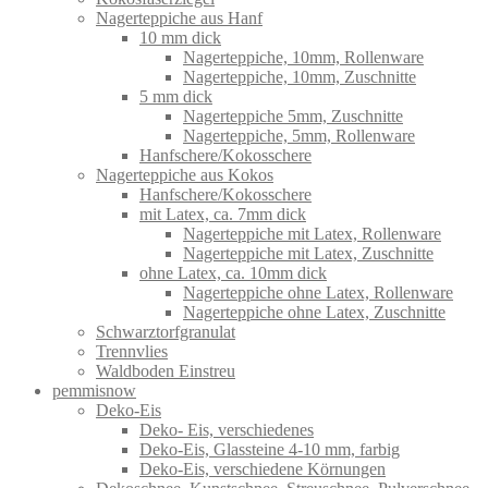
Nagerteppiche aus Hanf
10 mm dick
Nagerteppiche, 10mm, Rollenware
Nagerteppiche, 10mm, Zuschnitte
5 mm dick
Nagerteppiche 5mm, Zuschnitte
Nagerteppiche, 5mm, Rollenware
Hanfschere/Kokosschere
Nagerteppiche aus Kokos
Hanfschere/Kokosschere
mit Latex, ca. 7mm dick
Nagerteppiche mit Latex, Rollenware
Nagerteppiche mit Latex, Zuschnitte
ohne Latex, ca. 10mm dick
Nagerteppiche ohne Latex, Rollenware
Nagerteppiche ohne Latex, Zuschnitte
Schwarztorfgranulat
Trennvlies
Waldboden Einstreu
pemmisnow
Deko-Eis
Deko- Eis, verschiedenes
Deko-Eis, Glassteine 4-10 mm, farbig
Deko-Eis, verschiedene Körnungen