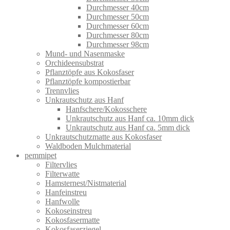
Durchmesser 40cm
Durchmesser 50cm
Durchmesser 60cm
Durchmesser 80cm
Durchmesser 98cm
Mund- und Nasenmaske
Orchideensubstrat
Pflanztöpfe aus Kokosfaser
Pflanztöpfe kompostierbar
Trennvlies
Unkrautschutz aus Hanf
Hanfschere/Kokosschere
Unkrautschutz aus Hanf ca. 10mm dick
Unkrautschutz aus Hanf ca. 5mm dick
Unkrautschutzmatte aus Kokosfaser
Waldboden Mulchmaterial
pemmipet
Filtervlies
Filterwatte
Hamsternest/Nistmaterial
Hanfeinstreu
Hanfwolle
Kokoseinstreu
Kokosfasermatte
Kokosfaserziegel