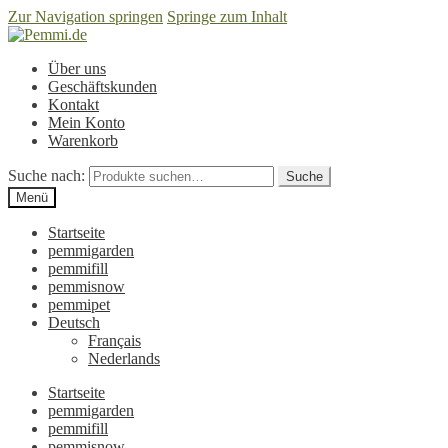
Zur Navigation springen
Springe zum Inhalt
Über uns
Geschäftskunden
Kontakt
Mein Konto
Warenkorb
Suche nach:
Suche
Menü
Startseite
pemmigarden
pemmifill
pemmisnow
pemmipet
Deutsch
Français
Nederlands
Startseite
pemmigarden
pemmifill
pemmisnow