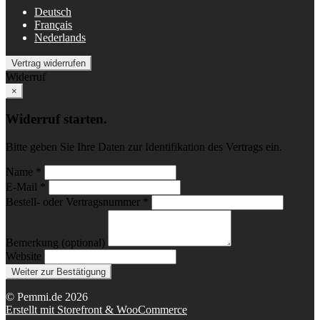
Deutsch
Français
Nederlands
Vertrag widerrufen
Widerruf
×
Widerruf starten.
Bitte geben Sie Ihre Daten zur Identifikation des Vertrags ein.
Name *
E-Mail *
Bestell- oder Vertragsnummer *
Bemerkung (optional)
Website
Weiter zur Bestätigung
© Pemmi.de 2026
Erstellt mit Storefront & WooCommerce