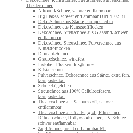
Dekoschnee, Kunstschnee, Streuschnee, Pulverschnee,
Theaterschnee
Allround-Schnee, schwer entflammbar
Big Flakes, schwer entflammbar DIN 4102 B1
Deko-Schnee aus Stärke, kompostierbar
Dekoschnee aus Kunststoffflocken
Dekoschnee, Streuschnee aus Glassand, schwer
entflammbar
Dekoschnee, Streuschnee, Pulverschnee aus
Kunststofflocken
Diamant-Schnee
Graupelschnee, windfest
Irisfolien-Flocken, Irisglimmer
Kristallschnee
Pulverschnee, Dekoschnee aus Stärke, extra fein,
kompostierbar
Schneekügelchen
Streuschnee aus 100% Cellulosefasern,
kompostierbar
Theaterschnee aus Schaumstoff, schwer
entflammbar
Theaterschnee aus Stärke, grob, Filmschnee,
Bühnenschnee, Hollywoodschnee, TV Schnee
schwer entflammbar
Zupf-Schnee, nicht entflammbar M1