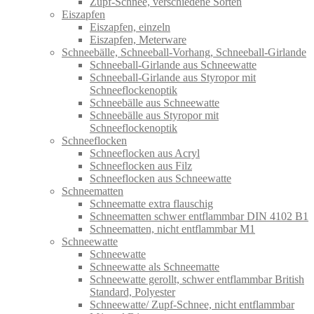
Zupf-Schnee, verschiedene Sorten
Eiszapfen
Eiszapfen, einzeln
Eiszapfen, Meterware
Schneebälle, Schneeball-Vorhang, Schneeball-Girlande
Schneeball-Girlande aus Schneewatte
Schneeball-Girlande aus Styropor mit
Schneeflockenoptik
Schneebälle aus Schneewatte
Schneebälle aus Styropor mit
Schneeflockenoptik
Schneeflocken
Schneeflocken aus Acryl
Schneeflocken aus Filz
Schneeflocken aus Schneewatte
Schneematten
Schneematte extra flauschig
Schneematten schwer entflammbar DIN 4102 B1
Schneematten, nicht entflammbar M1
Schneewatte
Schneewatte
Schneewatte als Schneematte
Schneewatte gerollt, schwer entflammbar British
Standard, Polyester
Schneewatte/ Zupf-Schnee, nicht entflammbar