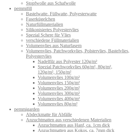
Stopfwolle aus Schafwolle
pemmifill
Bastelwatte. Füllwatte, Polyesterwatte
Faserkügelchen
Naturfüllmaterialien
Silikonisiertes Polyestervlies
Spezial Schere für Vlies
verschiedene Füllmaterialien
Volumenvlies aus Naturfasern
Volumenvlies, Patchworkvlies, Polstervlies, Bastelvlies,
Polyestervlies
Nadelfilz aus Polyester 120g/m²
Spezial Patchworkvlies 60g/m², 80g/m²,
120g/m², 150g/m²
Volumenvlies 100g/m²
Volumenvlies 150g/m²
Volumenvlies 200g/m²
Volumenvlies 300g/m²
Volumenvlies 400g/m²
Volumenvlies 80g/m²
pemmigarden
Abdeckmatte für Abfälle
Anzuchtmatten aus verschiedenen Materialien
Anzuchtmatten aus Hanf, ca. 1cm dick
Anzuchtmatten aus Kokos, ca. 7mm dick