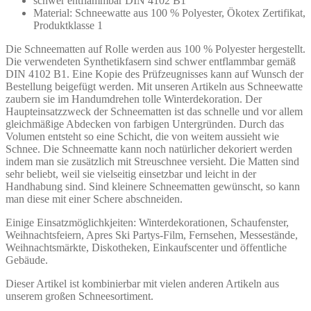
schwer entflammbar DIN 4102 B1
Material: Schneewatte aus 100 % Polyester, Ökotex Zertifikat,
Produktklasse 1
Die Schneematten auf Rolle werden aus 100 % Polyester hergestellt.
Die verwendeten Synthetikfasern sind schwer entflammbar gemäß
DIN 4102 B1. Eine Kopie des Prüfzeugnisses kann auf Wunsch der
Bestellung beigefügt werden. Mit unseren Artikeln aus Schneewatte
zaubern sie im Handumdrehen tolle Winterdekoration. Der
Haupteinsatzzweck der Schneematten ist das schnelle und vor allem
gleichmäßige Abdecken von farbigen Untergründen. Durch das
Volumen entsteht so eine Schicht, die von weitem aussieht wie
Schnee. Die Schneematte kann noch natürlicher dekoriert werden
indem man sie zusätzlich mit Streuschnee versieht. Die Matten sind
sehr beliebt, weil sie vielseitig einsetzbar und leicht in der
Handhabung sind. Sind kleinere Schneematten gewünscht, so kann
man diese mit einer Schere abschneiden.
Einige Einsatzmöglichkjeiten: Winterdekorationen, Schaufenster,
Weihnachtsfeiern, Apres Ski Partys-Film, Fernsehen, Messestände,
Weihnachtsmärkte, Diskotheken, Einkaufscenter und öffentliche
Gebäude.
Dieser Artikel ist kombinierbar mit vielen anderen Artikeln aus
unserem großen Schneesortiment.