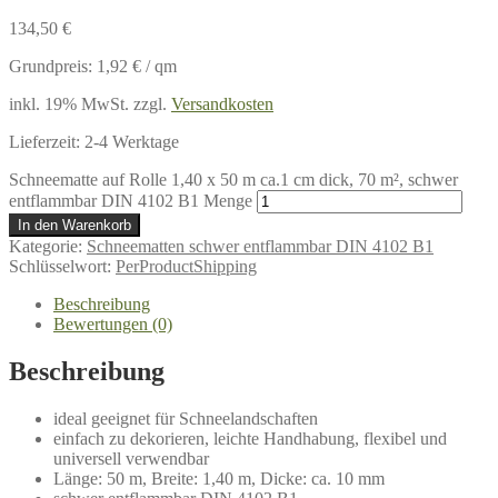
134,50
€
Grundpreis:
1,92
€
/
qm
inkl. 19% MwSt.
zzgl.
Versandkosten
Lieferzeit:
2-4 Werktage
Schneematte auf Rolle 1,40 x 50 m ca.1 cm dick, 70 m², schwer
entflammbar DIN 4102 B1 Menge
In den Warenkorb
Kategorie:
Schneematten schwer entflammbar DIN 4102 B1
Schlüsselwort:
PerProductShipping
Beschreibung
Bewertungen (0)
Beschreibung
ideal geeignet für Schneelandschaften
einfach zu dekorieren, leichte Handhabung, flexibel und
universell verwendbar
Länge: 50 m, Breite: 1,40 m, Dicke: ca. 10 mm